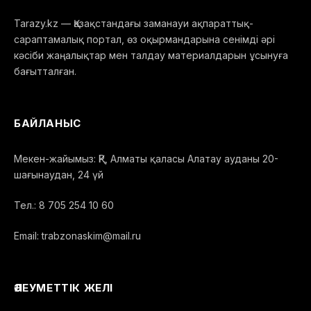
Tarazy.kz — Қазақстандағы заманауи ақпараттық-
сараптамалық портал, өз оқырмандарына сенімді әрі
кәсіби жаңалықтар мен талдау материалдарын ұсынуға
бағытталған.
БАЙЛАНЫС
Мекен-жайымыз: ҚР, Алматы қаласы Алатау ауданы 20-
шағынаудан, 24 үй
Тел.: 8 705 254 10 60
Email: trabzonaskim@mail.ru
ӘЛЕУМЕТТІК ЖЕЛІ