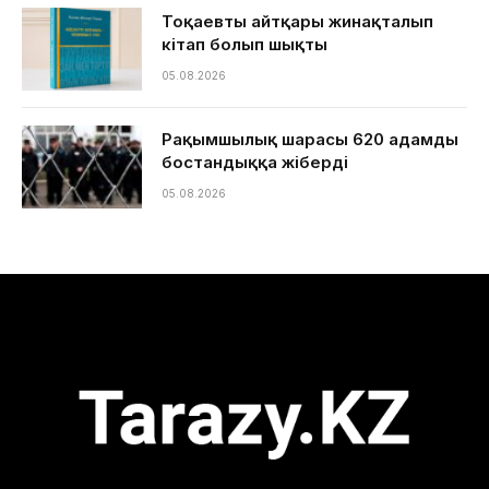
Тоқаевтың айтқары жинақталып
кітап болып шықты
05.08.2026
Рақымшылық шарасы 620 адамды
бостандыққа жіберді
05.08.2026