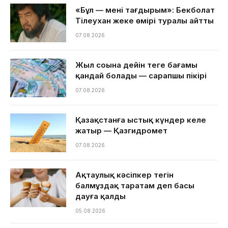
«Бұл — менің тағдырым»: Бекболат
Тілеухан жеке өмірі туралы айтты
07.08.2026
Жыл соңына дейін теңге бағамы
қандай болады — сарапшы пікірі
07.08.2026
Қазақстанға ыстық күндер келе
жатыр — Қазгидромет
07.08.2026
Ақтаулық кәсіпкер тегін
балмұздақ таратам деп басы
дауға қалды
05.08.2026