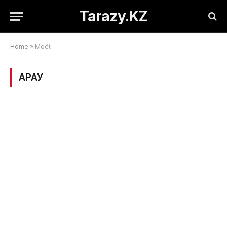
Tarazy.KZ
Home
»
Moët
ҚАРАУ