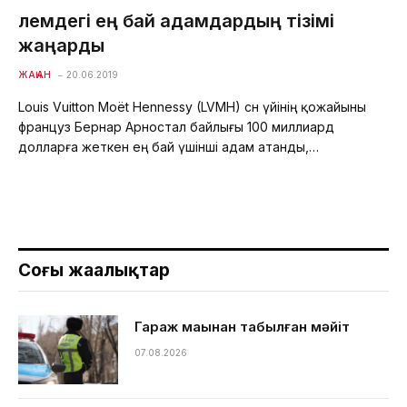
Әлемдегі ең бай адамдардың тізімі
жаңарды
ЖАҺАН
20.06.2019
Louis Vuitton Moët Hennessy (LVMH) сән үйінің қожайыны
француз Бернар Арностал байлығы 100 миллиард
долларға жеткен ең бай үшінші адам атанды,…
Соңғы жаңалықтар
Гараж маңынан табылған мәйіт
07.08.2026