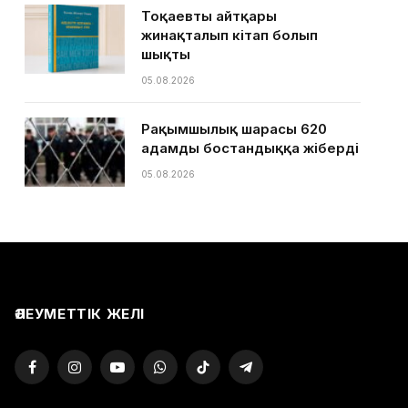
Тоқаевтың айтқары
жинақталып кітап болып
шықты
05.08.2026
Рақымшылық шарасы 620
адамды бостандыққа жіберді
05.08.2026
ӘЛЕУМЕТТІК ЖЕЛІ
Facebook
Instagram
YouTube
WhatsApp
TikTok
Telegram