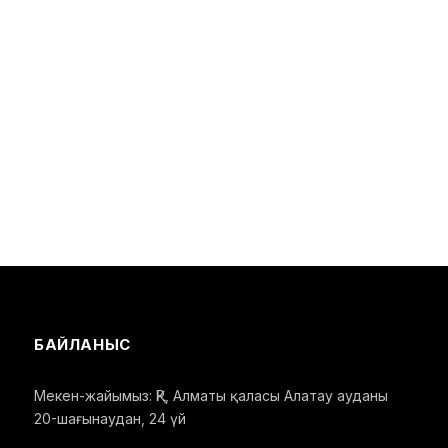
БАЙЛАНЫС
Мекен-жайымыз: ҚР, Алматы қаласы Алатау ауданы
20-шағынаудан, 24 үй