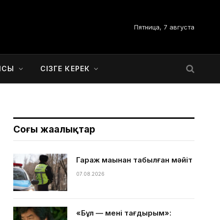
Пятница, 7 августа
ЫСЫ
СІЗГЕ КЕРЕК
Соңғы жаңалықтар
Гараж маңынан табылған мәйіт
07.08.2026
«Бұл — менің тағдырым»: