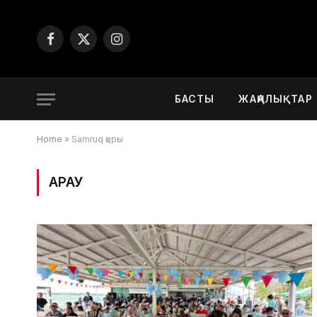
Facebook
X
Instagram
(Twitter)
БАСТЫ
ЖАҢАЛЫҚТАР
Home
»
Samruq қоры
ҚАРАУ