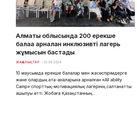
Алматы облысында 200 ерекше
балаға арналған инклюзивті лагерь
жұмысын бастады
ЖАҢАЛЫҚТАР
10.06.2024
10 маусымда ерекше балалар мен жасөспірімдерге
және олардың ата-аналарына арналған «All ability
Camp» спорттық-мотивациялық лагерінің салтанатты
ашылуы өтті. Жобаға Қазақстанның…