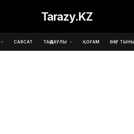
Tarazy.KZ
САЯСАТ
ТАҢДАУЛЫ
ҚОҒАМ
ӨҢІР ТЫН