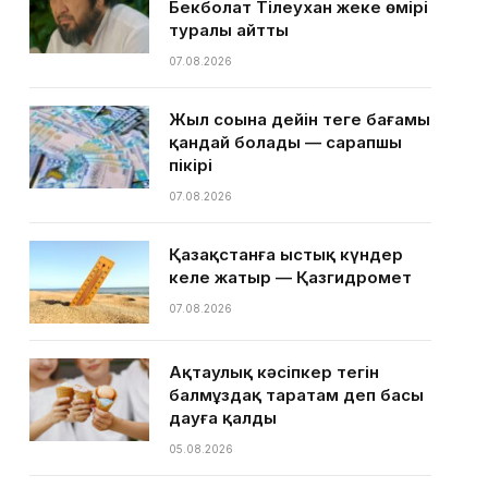
Бекболат Тілеухан жеке өмірі
туралы айтты
07.08.2026
Жыл соңына дейін теңге бағамы
қандай болады — сарапшы
пікірі
07.08.2026
Қазақстанға ыстық күндер
келе жатыр — Қазгидромет
07.08.2026
Ақтаулық кәсіпкер тегін
балмұздақ таратам деп басы
дауға қалды
05.08.2026