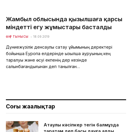
Жамбыл облысында қызылшаға қарсы
міндетті егу жұмыстары басталды
ӨҢІР ТЫНЫСЫ
18.09.2019
Дүниежүзілік денсаулық сақтау ұйымының деректері
бойынша Еуропа елдерінде қызылша ауруының кең
таралуы және өсуі екпенің дер кезінде
салынбағандығынан деп танылған…
Соңғы жаңалықтар
Ақтаулық кәсіпкер тегін балмұздақ
таратам деп басы дауға қалды