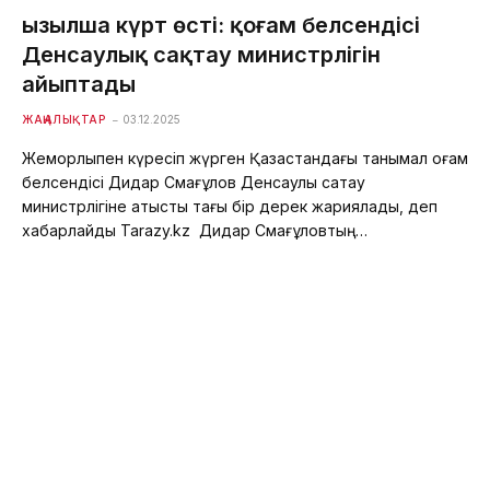
Қызылша күрт өсті: қоғам белсендісі
Денсаулық сақтау министрлігін
айыптады
ЖАҢАЛЫҚТАР
03.12.2025
Жемқорлықпен күресіп жүрген Қазақстандағы танымал қоғам
белсендісі Дидар Смағұлов Денсаулық сақтау
министрлігіне қатысты тағы бір дерек жариялады, деп
хабарлайды Tarazy.kz Дидар Смағұловтың…