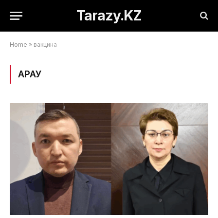
Tarazy.KZ
Home
»
вакцина
ҚАРАУ