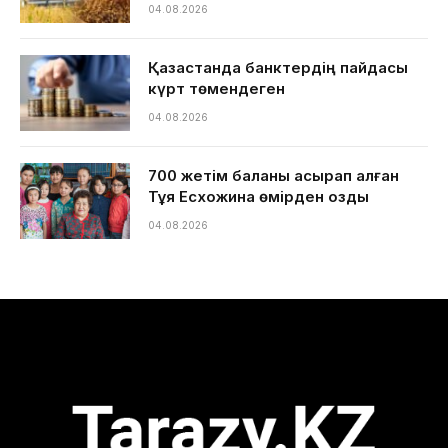
04.08.2026
Қазақстанда банктердің пайдасы
күрт төмендеген
04.08.2026
700 жетім баланы асырап алған
Тұяқ Есхожина өмірден озды
04.08.2026