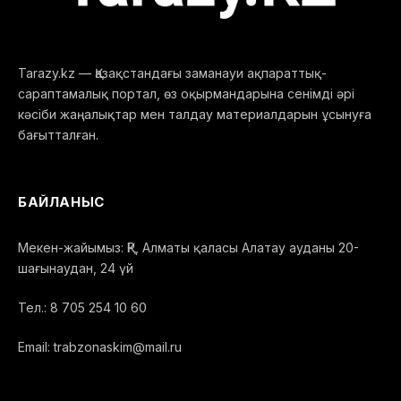
Tarazy.kz — Қазақстандағы заманауи ақпараттық-
сараптамалық портал, өз оқырмандарына сенімді әрі
кәсіби жаңалықтар мен талдау материалдарын ұсынуға
бағытталған.
БАЙЛАНЫС
Мекен-жайымыз: ҚР, Алматы қаласы Алатау ауданы 20-
шағынаудан, 24 үй
Тел.: 8 705 254 10 60
Email: trabzonaskim@mail.ru