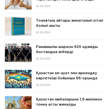
05.08.2026
Тоқаевтың айтқары жинақталып кітап
болып шықты
05.08.2026
Рақымшылық шарасы 620 адамды
бостандыққа жіберді
05.08.2026
Қазақстан әл-ауқат пен өркендеу
көрсеткіші бойынша 66-орында
05.08.2026
Қазақстан қамбаларына 1,6 миллион
тонна астық жиналды