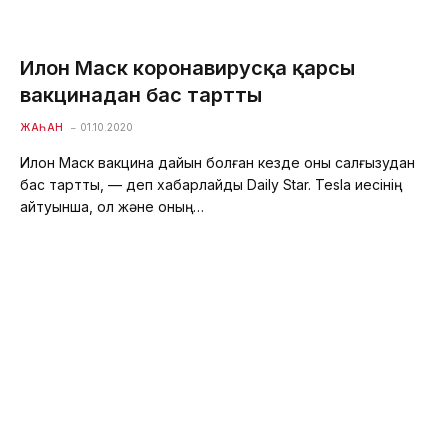
Илон Маск коронавирусқа қарсы
вакцинадан бас тартты
ЖАҺАН
01.10.2020
Илон Маск вакцина дайын болған кезде оны салғызудан
бас тартты, — деп хабарлайды Daily Star. Tesla иесінің
айтуынша, ол және оның…