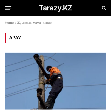
Tarazy.KZ
Home
»
Жұмысшы мамандықтар
ҚАРАУ