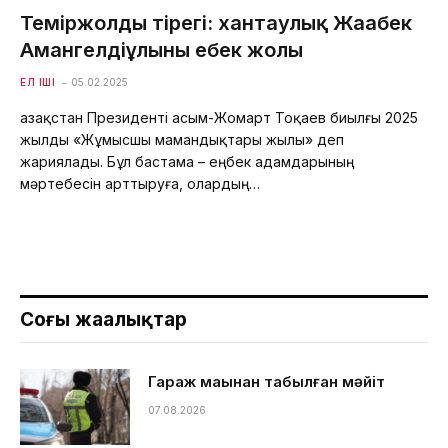
Теміржолдың тірегі: хантаулық Жаңабек
Амангелдіұлының еңбек жолы
ЕЛ ІШІ
05.02.2025
Қазақстан Президенті Қасым-Жомарт Тоқаев биылғы 2025
жылды «Жұмысшы мамандықтары жылы» деп
жариялады. Бұл бастама – еңбек адамдарының
мәртебесін арттыруға, олардың…
Соңғы жаңалықтар
Гараж маңынан табылған мәйіт
07.08.2026