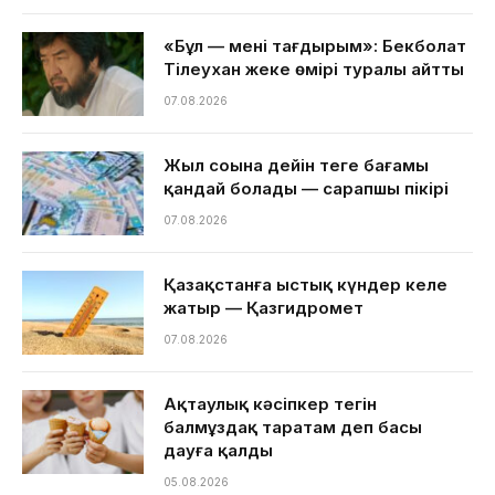
«Бұл — менің тағдырым»: Бекболат
Тілеухан жеке өмірі туралы айтты
07.08.2026
Жыл соңына дейін теңге бағамы
қандай болады — сарапшы пікірі
07.08.2026
Қазақстанға ыстық күндер келе
жатыр — Қазгидромет
07.08.2026
Ақтаулық кәсіпкер тегін
балмұздақ таратам деп басы
дауға қалды
05.08.2026