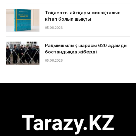
Тоқаевтың айтқары жинақталып
кітап болып шықты
05.08.2026
Рақымшылық шарасы 620 адамды
бостандыққа жіберді
05.08.2026