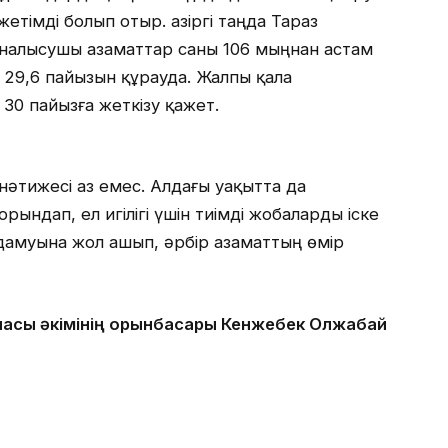
тімді болып отыр. Қазіргі таңда Тараз
йналысушы азаматтар саны 106 мыңнан астам
 29,6 пайызын құрауда. Жалпы қала
30 пайызға жеткізу қажет.
әтижесі аз емес. Алдағы уақытта да
ындап, ел игілігі үшін тиімді жобаларды іске
дамуына жол ашып, әрбір азаматтың өмір
аласы әкімінің орынбасары Кенжебек Олжабай