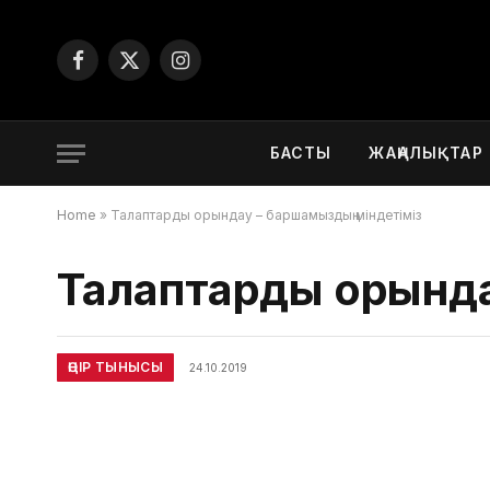
Facebook
X
Instagram
(Twitter)
БАСТЫ
ЖАҢАЛЫҚТАР
Home
»
Талаптарды орындау – баршамыздың міндетіміз
Талаптарды орында
ӨҢІР ТЫНЫСЫ
24.10.2019