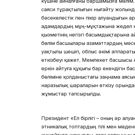
күшіне айналғаны баршамызға мәлім.
саяси тұрақтылығын нығайту жолынд
бәсекелестік пен пікір алуандығын а
адамдардың мұң-мұқтажына жедел н
қызметінің негізгі басымдықтарына 
бөлім басшылары азаматтардың мәсел
уақтылы шешіп, облыс әкімі аппарат
еткізбеуі қажет. Мемлекет басшысы
еркін айтуға құқығы бар екендігін ба
бөліміне қолданыстағы заңнама аясын
наразылық шараларын өткізу орында
жұмыстар тапсырылды.
Президент «Ел бірлігі – оның әр алуа
этникалық топтардың тілі мен мәдение