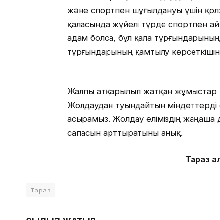
және спортпен шұғылдануы үшін қолже
қаласында жүйелі түрде спортпен а
адам болса, бұл қала тұрғындарының
тұрғындарының қамтылу көрсеткішін 
Жалпы атқарылып жатқан жұмыстар н
Жолдаудан туындайтын міндеттерді ор
асырамыз. Жолдау еліміздің жаңаша 
сапасын арттыратыны анық.
Тараз қ
Тараз