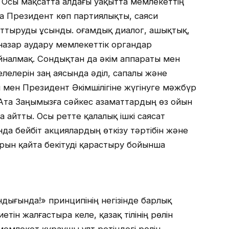
 Осы мақсатта алдағы уақытта мемлекеттің
а Президент көп партиялықты, саяси
рттыруды ұсынды. Қоғамдық диалог, ашықтық,
азар аудару мемлекеттік органдар
айналмақ. Сондықтан да әкім аппараты мен
елерін заң аясында әділ, сапалы және
ы мен Президент Әкімшілігіне жүгінуге мәжбүр
 Ата Заңымызға сәйкес азаматтардың өз ойын
са айтты. Осы ретте қалалық ішкі саясат
да бейбіт акциялардың өткізу тәртібін және
рын қайта бекітуді қарастыру бойынша
ндығында!» принципінің негізінде барлық
тін жалғастыра келе, қазақ тілінің рөлін