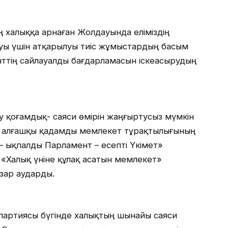
ң халыққа арнаған Жолдауында еліміздің
уы үшін атқарылуы тиіс жұмыстардың басым
нттің сайлауалды бағдарламасын іскеасырудың
қоғамдық- саяси өмірін жаңғыртусыз мүмкін
ең алғашқы қадамды мемлекет тұрақтылығының
– ықпалды Парламент – есепті Үкімет»
 «Халық үніне құлақ асатын мемлекет»
зар аударды.
 партиясы бүгінде халықтың шынайы саяси