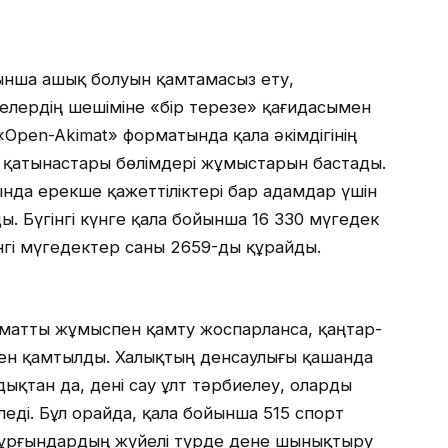
ынша ашық болуын қамтамасыз ету,
лелердің шешіміне «бір терезе» қағидасымен
Open-Akimat» форматында қала әкімдігінің
 қатынастары бөлімдері жұмыстарын бастады.
нда ерекше қажеттіліктері бар адамдар үшін
ы. Бүгінгі күнге қала бойынша 16 330 мүгедек
інгі мүгедектер саны 2659-ды құрайды.
заматты жұмыспен қамту жоспарланса, қаңтар-
ен қамтылды. Халықтың денсаулығы қашанда
дықтан да, дені сау ұлт тәрбиелеу, оларды
леді. Бұл орайда, қала бойынша 515 спорт
тұрғындардың жүйелі түрде дене шынықтыру