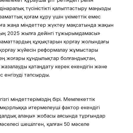
мемлекет құраушы ұлт ретіндегі рөлін
інаралық түсіністікті қалыптастыру маңызды
 азаматтық қоғам құру үшін үкіметтік емес
ға жаңа міндеттер жүктеу мақсатында жақын
ың 2025 жылға дейінгі тұжырымдамасы»
азаматтардың құқықтарын қорғау жолындағы
қ қорғау жүйесін реформалау жұмыстары
ең жоғары құндылықтар болғандықтан,
жазалауды қатаңдату керек екендігін және
с енгізуді тапсырды.
згі міндеттеріміздің бірі. Мемлекеттік
мқорлыққа итермелеуші фактор екендігі
адалдық алаңы» жобасы аясында тұрғындар
әселесі шешілген, қалған 50 мәселе