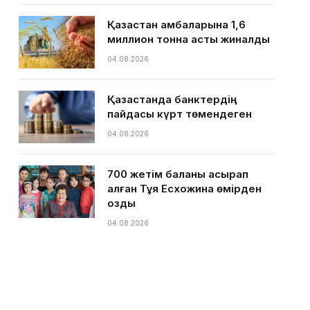
Қазақстан қамбаларына 1,6
миллион тонна астық жиналды
04.08.2026
Қазақстанда банктердің
пайдасы күрт төмендеген
04.08.2026
700 жетім баланы асырап
алған Тұяқ Есхожина өмірден
озды
04.08.2026