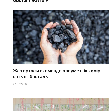
ОҚЫЛЫП ЖАТЫР
Жаз ортасы Өскеменде әлеуметтік көмір
сатыла бастады
07.07.2026