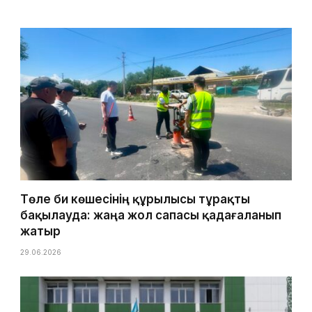
Төле би көшесінің құрылысы тұрақты
бақылауда: жаңа жол сапасы қадағаланып
жатыр
29.06.2026