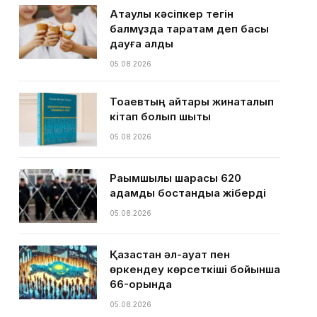
Ақтаулық кәсіпкер тегін
балмұздақ таратам деп басы
дауға қалды
05.08.2026
Тоқаевтың айтқары жинақталып
кітап болып шықты
05.08.2026
Рақымшылық шарасы 620
адамды бостандыққа жіберді
05.08.2026
Қазақстан әл-ауқат пен
өркендеу көрсеткіші бойынша
66-орында
05.08.2026