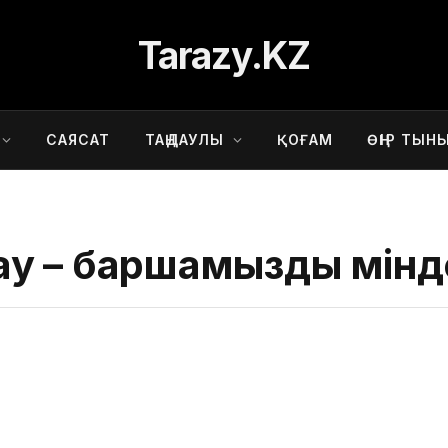
Tarazy.KZ
САЯСАТ
ТАҢДАУЛЫ
ҚОҒАМ
ӨҢІР ТЫН
у – баршамыздың мінд