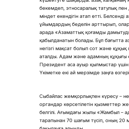
күшейтуге шақырды. Қазақ халқының 
бекемдеп, этносаралық татулық пен д
міндет екендігін атап өтті. Белсенді
ұйымдардың беделін арттырып, олар
арада «Азаматтық қоғамды дамытуд
қабылданатын болады. Бұл бағытта 
негізгі мақсат болып сот және құқы
аталды. Адам және адамның құқығы 
Президент аса ауыр қылмыстар үшін 
Үкіметке екі ай мерзімде заңға өзгері
Сыбайлас жемқорлықпен күресу – негі
органдар көрсетілетін қызметтер же
белгілі. Ағымдағы жылы «Жамбыл – 
тарапынан 70 шағым түсіп, оның 20 м
бақылауға алынды.