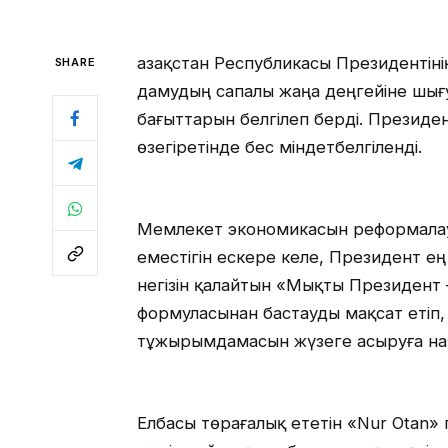
Қазақстан Республикасы Президентіні
SHARE
дамудың сапалы жаңа деңгейіне шығ
бағыттарын белгілеп берді. Президе
өзегіретінде бес міндетбелгіленді.
Мемлекет экономикасын реформалау 
еместігін ескере келе, Президент 
негізін қалайтын «Мықты Президент 
формуласынан бастауды мақсат етіп,
тұжырымдамасын жүзеге асыруға на
Елбасы төрағалық ететін «Nur Otan»