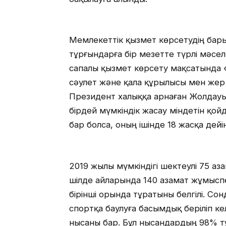
Мемлекеттік қызмет көрсетудің бар
тұрғындарға бір мезетте түрлі мәсе
сапалы қызмет көрсету мақсатында «
сәулет және қала құрылысы мен жер
Президент халыққа арнаған Жолдауы
бірдей мүмкіндік жасау міндетін қойд
бар болса, оның ішінде 18 жасқа дей
2019 жылы мүмкіндігі шектеулі 75 а
шілде айларында 140 азамат жұмысп
бірінші орында тұратыны белгілі. Сон
спортқа баулуға басымдық беріліп ке
нысаны бар. Бұл нысандардың 98% 