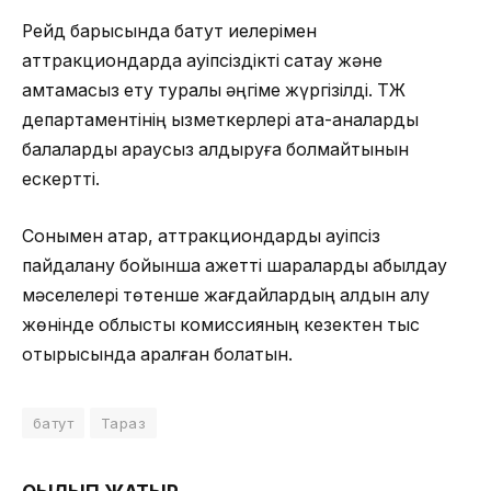
Рейд барысында батут иелерімен
аттракциондарда қауіпсіздікті сақтау және
қамтамасыз ету туралы әңгіме жүргізілді. ТЖ
департаментінің қызметкерлері ата-аналарды
балаларды қараусыз қалдыруға болмайтынын
ескертті.
Сонымен қатар, аттракциондарды қауіпсіз
пайдалану бойынша қажетті шараларды қабылдау
мәселелері төтенше жағдайлардың алдын алу
жөнінде облыстық комиссияның кезектен тыс
отырысында қаралған болатын.
батут
Тараз