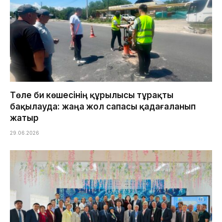
Төле би көшесінің құрылысы тұрақты
бақылауда: жаңа жол сапасы қадағаланып
жатыр
29.06.2026