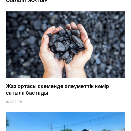
ОҚЫЛЫП ЖАТЫР
Жаз ортасы Өскеменде әлеуметтік көмір
сатыла бастады
07.07.2026