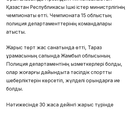
Қазақстан Республикасы Ішкі істер министрлігінің
чемпионаты өтті. Чемпионатқа 15 облыстың
полиция департаменттерінің командалары
қатысты.
Жарыс төрт жас санатында өтті, Тараз
құрамасының сапында Жамбыл облысының
Полиция департаментінің қызметкерлері болды,
олар жоғарғы дайындықта тәсілдік спорттық
шеберліктерін көрсетіп, ж
үлделі орындарға ие
болды.
Нәтижесінде 30 жасқа дейінгі жарыс түрінде
полиция аға лейтенанты Мадияр Алимкешов 1-
орын жеңімпазы атанды, 40 жасқа дейінгі санат
бойынша полиция майоры Данияр Құлсеріков 3-