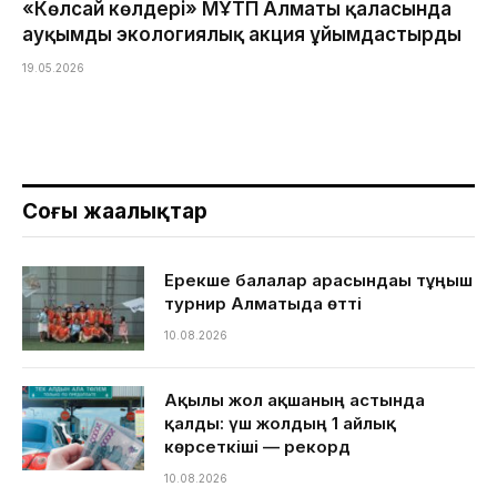
«Көлсай көлдері» МҰТП Алматы қаласында
ауқымды экологиялық акция ұйымдастырды
19.05.2026
Соңғы жаңалықтар
Ерекше балалар арасындағы тұңғыш
турнир Алматыда өтті
10.08.2026
Ақылы жол ақшаның астында
қалды: үш жолдың 1 айлық
көрсеткіші — рекорд
10.08.2026