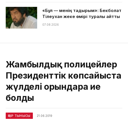
«Бұл — менің тағдырым»: Бекболат
Тілеухан жеке өмірі туралы айтты
07.08.2026
Жамбылдық полицейлер
Президенттік көпсайыста
жүлделі орындарға ие
болды
ӨҢІР ТЫНЫСЫ
21.06.2019