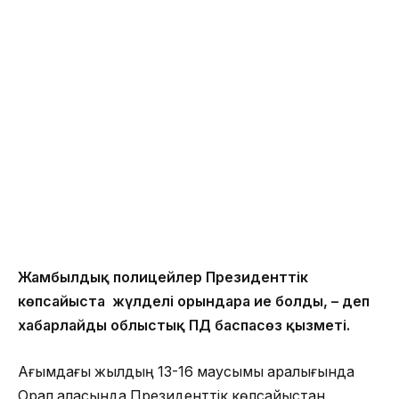
Жамбылдық полицейлер Президенттік
көпсайыста жүлделі орындарға ие болды, – деп
хабарлайды облыстық ПД баспасөз қызметі.
Ағымдағы жылдың 13-16 маусымы аралығында
Орал қаласында Президенттік көпсайыстан