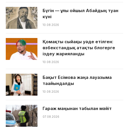
Бүгін — ұлы ойшыл Абайдың туған
күні
10.08.2026
Қомақты сыйақы уәде етілген:
өзбекстандық атақты блогерге
іздеу жарияланды
10.08.2026
Бақыт Есімова жаңа лауазымға
тағайындалды
10.08.2026
Гараж маңынан табылған мәйіт
07.08.2026