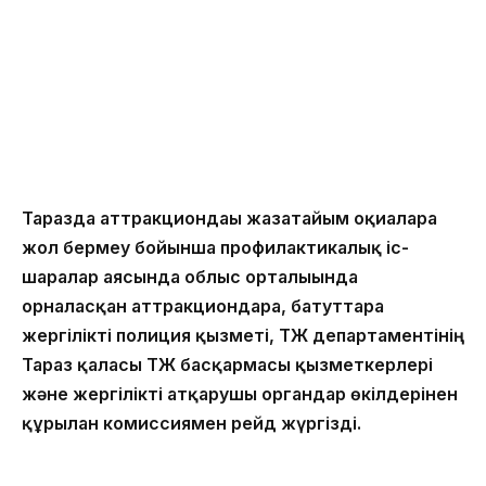
Таразда аттракциондағы жазатайым оқиғаларға
жол бермеу бойынша профилактикалық іс-
шаралар аясында облыс орталығында
орналасқан аттракциондарға, батуттарға
жергілікті полиция қызметі, ТЖ департаментінің
Тараз қаласы ТЖ басқармасы қызметкерлері
және жергілікті атқарушы органдар өкілдерінен
құрылған комиссиямен рейд жүргізді.