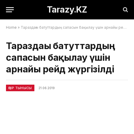
Tarazy.KZ
Home
»
Тараздағы батуттардың сапасын бақылау үшін арнайы рейд жүргізілді
Тараздағы батуттардың
сапасын бақылау үшін
арнайы рейд жүргізілді
ӨҢІР ТЫНЫСЫ
21.06.2019