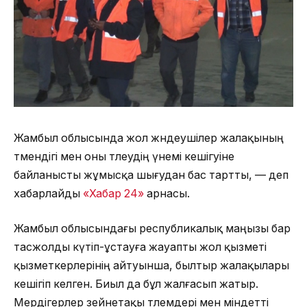
Жамбыл облысында жол жөндеушілер жалақының
төмендігі мен оны төлеудің үнемі кешігуіне
байланысты жұмысқа шығудан бас тартты, — деп
хабарлайды
«Хабар 24»
арнасы.
Жамбыл облысындағы республикалық маңызы бар
тасжолды күтіп-ұстауға жауапты жол қызметі
қызметкерлерінің айтуынша, былтыр жалақылары
кешігіп келген. Биыл да бұл жалғасып жатыр.
Мердігерлер зейнетақы төлемдері мен міндетті