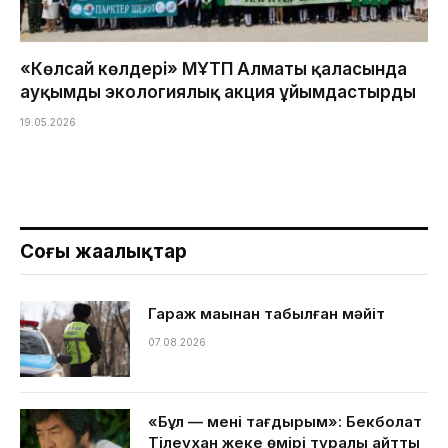
«Көлсай көлдері» МҰТП Алматы қаласында
ауқымды экологиялық акция ұйымдастырды
19.05.2026
Соңғы жаңалықтар
Гараж маңынан табылған мәйіт
07.08.2026
«Бұл — менің тағдырым»: Бекболат
Тілеухан жеке өмірі туралы айтты