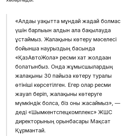
«Алдағы уақытта мұндай жағдай болмас
үшін барлығын алдын ала бақылауда
ұстаймыз. Жалақыны көтеру мәселесі
бойынша наурыздың басында
«ҚазАвтоЖолға» ресми хат жолдаған
болатынбыз. Онда жұмысшылардың
жалақыны 30 пайызға көтеру туралы
өтініші көрсетілген. Егер олар ресми
жауап беріп, жалақыны көтеруге
мүмкіндік болса, біз оны жасаймыз», —
деді «Шымкентспецкомплекс» ЖШС
директорының орынбасары Мақсат
Құрмантай.