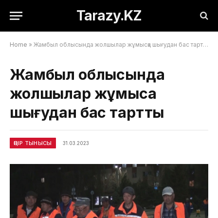
Tarazy.KZ
Home
»
Жамбыл облысында жолшылар жұмысқа шығудан бас тартты
Жамбыл облысында
жолшылар жұмысқа
шығудан бас тартты
ӨҢІР ТЫНЫСЫ
31.03.2023