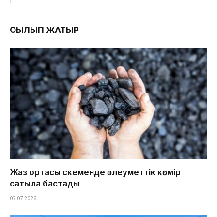
ОҚЫЛЫП ЖАТЫР
Жаз ортасы Өскеменде әлеуметтік көмір
сатыла бастады
07.07.2026