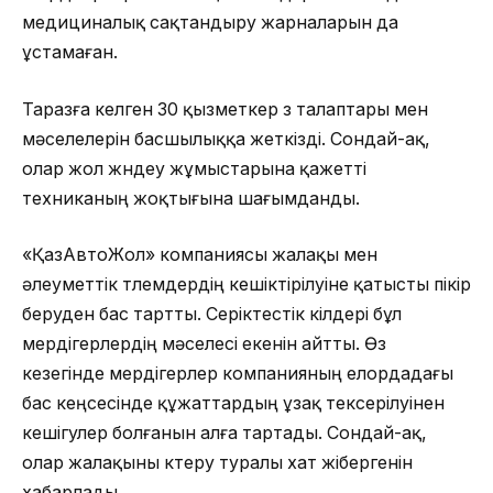
медициналық сақтандыру жарналарын да
ұстамаған.
Таразға келген 30 қызметкер өз талаптары мен
мәселелерін басшылыққа жеткізді. Сондай-ақ,
олар жол жөндеу жұмыстарына қажетті
техниканың жоқтығына шағымданды.
«ҚазАвтоЖол» компаниясы жалақы мен
әлеуметтік төлемдердің кешіктірілуіне қатысты пікір
беруден бас тартты. Серіктестік өкілдері бұл
мердігерлердің мәселесі екенін айтты. Өз
кезегінде мердігерлер компанияның елордадағы
бас кеңсесінде құжаттардың ұзақ тексерілуінен
кешігулер болғанын алға тартады. Сондай-ақ,
олар жалақыны көтеру туралы хат жібергенін
хабарлады.