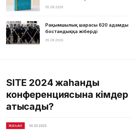
05.08.2026
Рақымшылық шарасы 620 адамды
бостандыққа жіберді
05.08.2026
SITE 2024 жаһандық
конференциясына кімдер
қатысады?
ЖАҺАН
30.03.2023