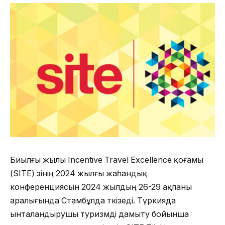
Биылғы жылы Incentive Travel Excellence қоғамы
(SITE) өзінің 2024 жылғы жаһандық
конференциясын 2024 жылдың 26-29 ақпаны
аралығында Cтамбұлда өткізеді. Түркияда
ынталандырушы туризмді дамыту бойынша