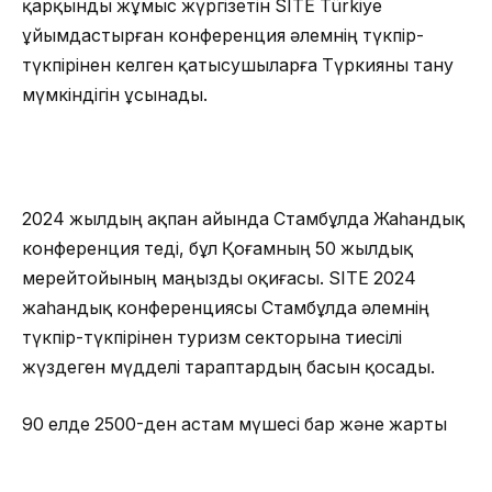
қарқынды жұмыс жүргізетін SITE Türkiye
ұйымдастырған конференция әлемнің түкпір-
түкпірінен келген қатысушыларға Түркияны тану
мүмкіндігін ұсынады.
2024 жылдың ақпан айында Cтамбұлда Жаһандық