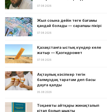
07.08.2026
Жыл соңына дейін теңге бағамы
қандай болады — сарапшы пікірі
07.08.2026
Қазақстанға ыстық күндер келе
жатыр — Қазгидромет
07.08.2026
Ақтаулық кәсіпкер тегін
балмұздақ таратам деп басы
дауға қалды
05.08.2026
Тоқаевтың айтқары жинақталып
кітап болып шықты