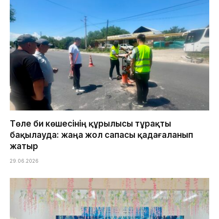
Төле би көшесінің құрылысы тұрақты
бақылауда: жаңа жол сапасы қадағаланып
жатыр
29.06.2026