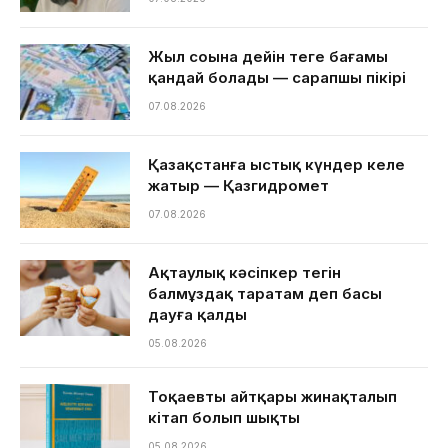
Жыл соңына дейін теңге бағамы
қандай болады — сарапшы пікірі
07.08.2026
Қазақстанға ыстық күндер келе
жатыр — Қазгидромет
07.08.2026
Ақтаулық кәсіпкер тегін
балмұздақ таратам деп басы
дауға қалды
05.08.2026
Тоқаевтың айтқары жинақталып
кітап болып шықты
05.08.2026