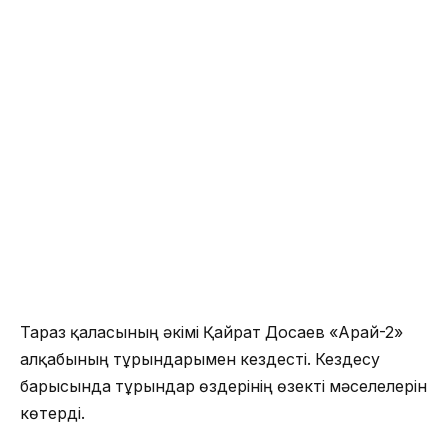
Тараз қаласының әкімі Қайрат Досаев «Арай-2»
алқабының тұрғындарымен кездесті. Кездесу
барысында тұрғындар өздерінің өзекті мәселелерін
көтерді.