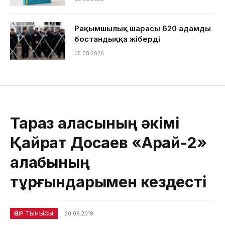
Рақымшылық шарасы 620 адамды
бостандыққа жіберді
05.08.2026
Тараз қаласының әкімі
Қайрат Досаев «Арай-2»
алқабының
тұрғындарымен кездесті
ӨҢІР ТЫНЫСЫ
20.06.2019