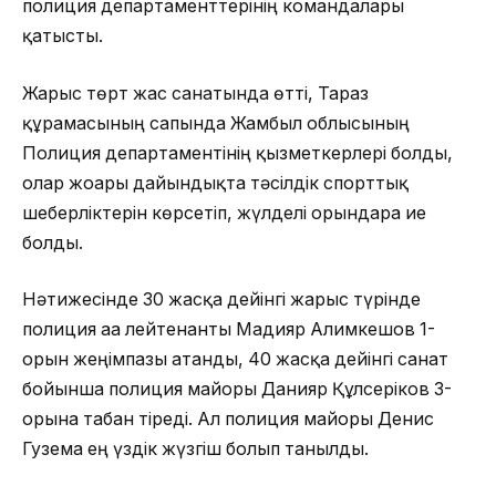
полиция департаменттерінің командалары
қатысты.
Жарыс төрт жас санатында өтті, Тараз
құрамасының сапында Жамбыл облысының
Полиция департаментінің қызметкерлері болды,
олар жоғарғы дайындықта тәсілдік спорттық
шеберліктерін көрсетіп, ж
үлделі орындарға ие
болды.
Нәтижесінде 30 жасқа дейінгі жарыс түрінде
полиция аға лейтенанты Мадияр Алимкешов 1-
орын жеңімпазы атанды, 40 жасқа дейінгі санат
бойынша полиция майоры Данияр Құлсеріков 3-
орынға табан тіреді. Ал полиция майоры Денис
Гузема ең үздік жүзгіш болып танылды.