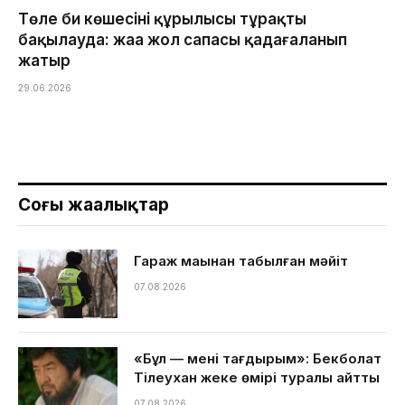
Төле би көшесінің құрылысы тұрақты
бақылауда: жаңа жол сапасы қадағаланып
жатыр
29.06.2026
Соңғы жаңалықтар
Гараж маңынан табылған мәйіт
07.08.2026
«Бұл — менің тағдырым»: Бекболат
Тілеухан жеке өмірі туралы айтты
07.08.2026