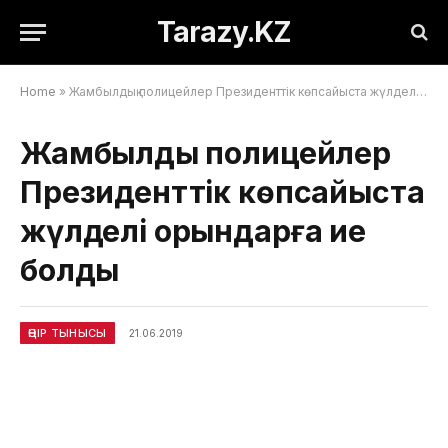
Tarazy.KZ
Home
»
Жамбылдық полицейлер Президенттік көпсайыста жүлделі орындарға ие болды
Жамбылдық полицейлер
Президенттік көпсайыста
жүлделі орындарға ие
болды
ӨҢІР ТЫНЫСЫ
21.06.2019