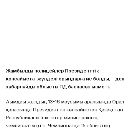
Жамбылдық полицейлер Президенттік
көпсайыста жүлделі орындарға ие болды, – деп
хабарлайды облыстық ПД баспасөз қызметі.
Ағымдағы жылдың 13-16 маусымы аралығында Орал
қаласында Президенттік көпсайыстан Қазақстан
Республикасы Ішкі істер министрлігінің
чемпионаты өтті. Чемпионатқа 15 облыстың