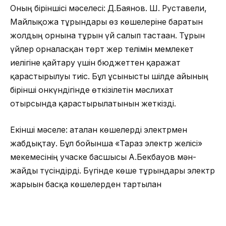
Оның біріншісі мәселесі: Д.Баянов. Ш. Руставели,
Майлықожа тұрғындары өз көшелеріне баратын
жолдың орнына тұрғын үй салып тастаған. Тұрғын
үйлер орналасқан төрт жер телімін мемлекет
иелігіне қайтару үшін бюджеттен қаражат
қарастырылуы тиіс. Бұл ұсынысты шілде айының
бірінші онкүндігінде өткізілетін мәслихат
отырсында қарастырылатынын жеткізді.
Екінші мәселе: аталған көшелерді электрмен
жабдықтау. Бұл бойынша «Тараз электр желісі»
мекемесінің учаске басшысы А.Бекбауов мән-
жайды түсіндірді. Бүгінде көше тұрғындары электр
жарығын басқа көшелерден тартылған
электрсымдарынан алып отыр.Күннен- күнге
алқаптың тұрғындарының санының өсуіне
байланысты тораптың күші жетпеуіне