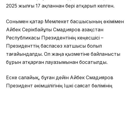
2025 жылғы 17 ақпаннан бері атқарып келген.
Сонымен қатар Мемлекет басшысының өкімімен
Айбек Серікбайұлы Смадияров Қазақстан
Республикасы Президентінің кеңесшісі –
Президенттің баспасөз хатшысы болып
тағайындалды. Ол жаңа қызметіне байланысты
бұрын атқарған лауазымынан босатылды.
Еске салайық, бұған дейін Айбек Смадияров
Президент әкімшілігінің Ішкі саясат бөлімінің
меңгерушісі қызметін атқарған.
Айбек Смадияров
Руслан Желдібай
ОҚЫЛЫП ЖАТЫР