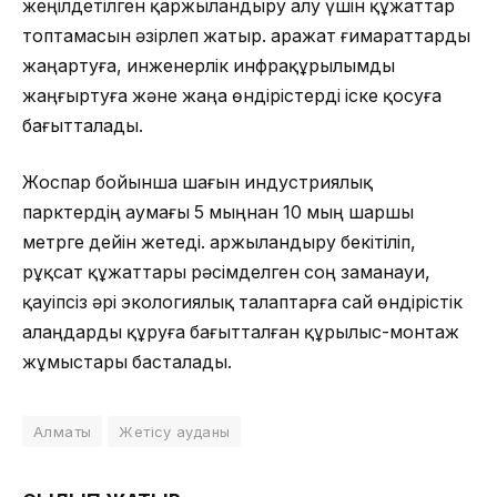
жеңілдетілген қаржыландыру алу үшін құжаттар
топтамасын әзірлеп жатыр. Қаражат ғимараттарды
жаңартуға, инженерлік инфрақұрылымды
жаңғыртуға және жаңа өндірістерді іске қосуға
бағытталады.
Жоспар бойынша шағын индустриялық
парктердің аумағы 5 мыңнан 10 мың шаршы
метрге дейін жетеді. Қаржыландыру бекітіліп,
рұқсат құжаттары рәсімделген соң заманауи,
қауіпсіз әрі экологиялық талаптарға сай өндірістік
алаңдарды құруға бағытталған құрылыс-монтаж
жұмыстары басталады.
Алматы
Жетісу ауданы