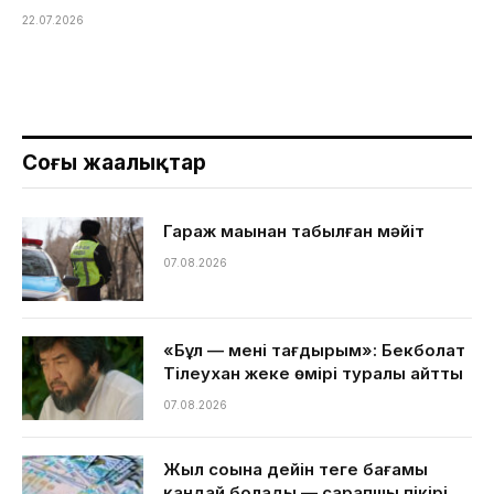
22.07.2026
Соңғы жаңалықтар
Гараж маңынан табылған мәйіт
07.08.2026
«Бұл — менің тағдырым»: Бекболат
Тілеухан жеке өмірі туралы айтты
07.08.2026
Жыл соңына дейін теңге бағамы
қандай болады — сарапшы пікірі