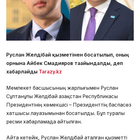
Руслан Желдібай қызметінен босатылып, оның
орнына Айбек Смадияров тағайындалды
, деп
хабарлайды
Tarazy.k
z
Мемлекет басшысының жарлығымен Руслан
Сұлтанұлы Желдібай Қазақстан Республикасы
Президентінің көмекшісі – Президенттің баспасөз
хатшысы лауазымынан босатылды. Бұл туралы
ресми хабарламада айтылған.
Айта кетейік, Руслан Желдібай аталған қызметті