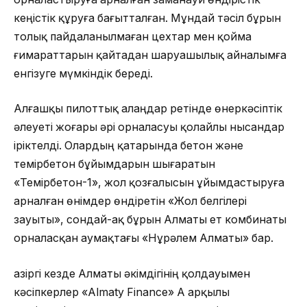
кеңістік құруға бағытталған. Мұндай тәсіл бұрын
толық пайдаланылмаған цехтар мен қойма
ғимараттарын қайтадан шаруашылық айналымға
енгізуге мүмкіндік береді.
Алғашқы пилоттық алаңдар ретінде өнеркәсіптік
әлеуеті жоғары әрі орналасуы қолайлы нысандар
іріктелді. Олардың қатарында бетон және
темірбетон бұйымдарын шығаратын
«Темірбетон-1», жол қозғалысын ұйымдастыруға
арналған өнімдер өндіретін «Жол белгілері
зауыты», сондай-ақ бұрын Алматы ет комбинаты
орналасқан аумақтағы «Нұрәлем Алматы» бар.
Қазіргі кезде Алматы әкімдігінің қолдауымен
кәсіпкерлер «Almaty Finance» АҚ арқылы