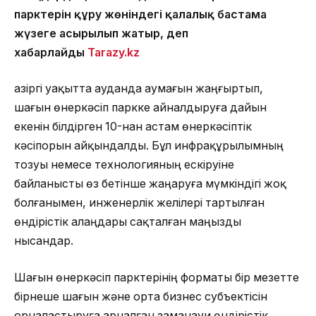
парктерін құру жөніндегі қалалық бастама
жүзеге асырылып жатыр
, деп
хабарлайды
Tarazy.k
z
Қазіргі уақытта ауданда аумағын жаңғыртып,
шағын өнеркәсіп паркке айналдыруға дайын
екенін білдірген 10-нан астам өнеркәсіптік
кәсіпорын айқындалды. Бұл инфрақұрылымның
тозуы немесе технологияның ескіруіне
байланысты өз бетінше жаңаруға мүмкіндігі жоқ
болғанымен, инженерлік желілері тартылған
өндірістік алаңдары сақталған маңызды
нысандар.
Шағын өнеркәсіп парктерінің форматы бір мезетте
бірнеше шағын және орта бизнес субъектісін
орналастыруға арналған заманауи өндірістік