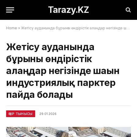
Tarazy.KZ
Home
»
Жетісу ауданында бұрынғы өндірістік алаңдар негізінде шағын индустриялық парктер пайда болады
Жетісу ауданында
бұрынғы өндірістік
алаңдар негізінде шағын
индустриялық парктер
пайда болады
ӨҢІР ТЫНЫСЫ
29.01.2026