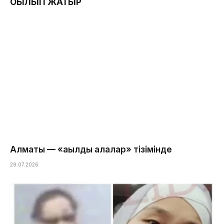
ОҚЫЛЫП ЖАТЫР
Алматы — «ақылды қалалар» тізімінде
29.07.2026