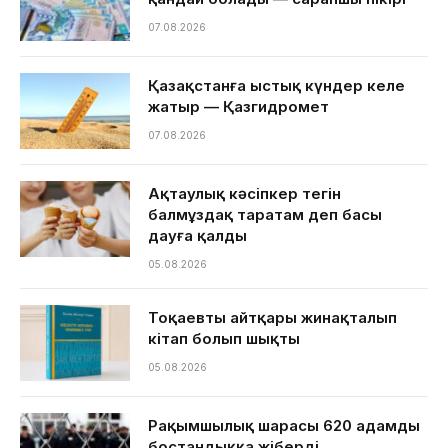
07.08.2026
Қазақстанға ыстық күндер келе
жатыр — Қазгидромет
07.08.2026
Ақтаулық кәсіпкер тегін
балмұздақ таратам деп басы
дауға қалды
05.08.2026
Тоқаевтың айтқары жинақталып
кітап болып шықты
05.08.2026
Рақымшылық шарасы 620 адамды
бостандыққа жіберді