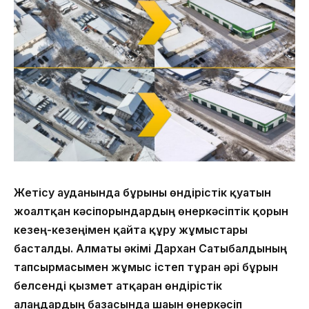
Жетісу ауданында бұрынғы өндірістік қуатын
жоғалтқан кәсіпорындардың өнеркәсіптік қорын
кезең-кезеңімен қайта құру жұмыстары
басталды. Алматы әкімі Дархан Сатыбалдының
тапсырмасымен жұмыс істеп тұрған әрі бұрын
белсенді қызмет атқарған өндірістік
алаңдардың базасында шағын өнеркәсіп