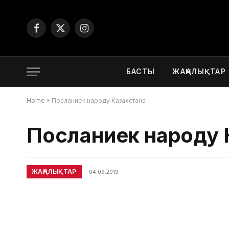
Facebook
X
Instagram
(Twitter)
БАСТЫ
ЖАҢАЛЫҚТАР
Home
»
Посланиек народу Казахстана
Посланиек народу 
ЖАҢАЛЫҚТАР
04.09.2019