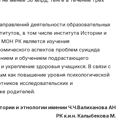
 не менее 58 млрд. тенге в течение трех
направлений деятельности образовательных
итутов, в том числе института Истории и
Н МОН РК является изучения
номического аспектов проблем суицида
танием и обучением подрастающего
и укрепление здоровья учащихся. В связи с
ым как повышение уровня психологической
тников исследовательских и
же родителей.
ории и этнологии имении Ч.Ч.Валиханова АН
РК к.и.н. Калыбекова М.