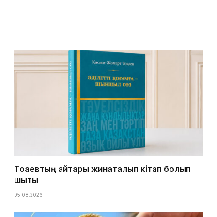
Тоқаевтың айтқары жинақталып кітап болып
шықты
05.08.2026