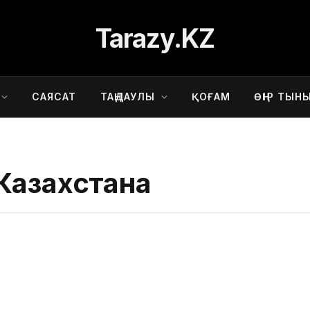
Tarazy.KZ
САЯСАТ
ТАҢДАУЛЫ
ҚОҒАМ
ӨҢІР ТЫН
Казахстана