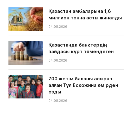
Қазақстан қамбаларына 1,6
миллион тонна астық жиналды
04.08.2026
Қазақстанда банктердің
пайдасы күрт төмендеген
04.08.2026
700 жетім баланы асырап
алған Тұяқ Есхожина өмірден
озды
04.08.2026