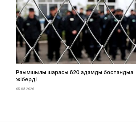
Рақымшылық шарасы 620 адамды бостандыққа
жіберді
05.08.2026