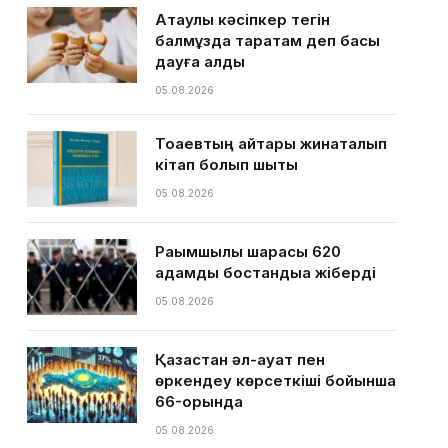
Ақтаулық кәсіпкер тегін
балмұздақ таратам деп басы
дауға қалды
05.08.2026
Тоқаевтың айтқары жинақталып
кітап болып шықты
05.08.2026
Рақымшылық шарасы 620
адамды бостандыққа жіберді
05.08.2026
Қазақстан әл-ауқат пен
өркендеу көрсеткіші бойынша
66-орында
05.08.2026