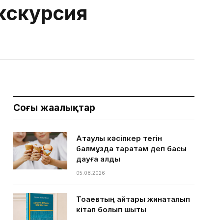
экскурсия
Соңғы жаңалықтар
Ақтаулық кәсіпкер тегін
балмұздақ таратам деп басы
дауға қалды
05.08.2026
Тоқаевтың айтқары жинақталып
кітап болып шықты