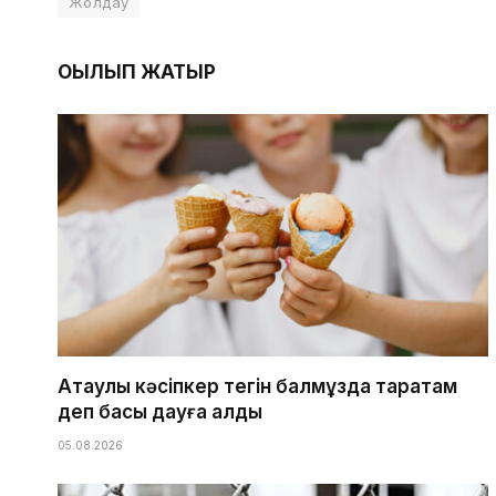
Жолдау
ОҚЫЛЫП ЖАТЫР
Ақтаулық кәсіпкер тегін балмұздақ таратам
деп басы дауға қалды
05.08.2026