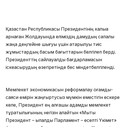
Қазақстан Республикасы Президентінің халыққа
арнаған Жолдауында еліміздің дамудың сапалы
жаңа деңгейіне шығуы үшін атқарылуы тиіс
жұмыстардың басым бағыттарын белгілеп берді.
Президенттің сайлауалды бағдарламасын
іскеасырудың өзегіретінде бес міндетбелгіленді.
Мемлекет экономикасын реформалау қоғамдық-
саяси өмірін жаңғыртусыз мүмкін еместігін ескере
келе, Президент ең алғашқы қадамды мемлекет
тұрақтылығының негізін қалайтын «Мықты
Президент – ықпалды Парламент – есепті Үкімет»