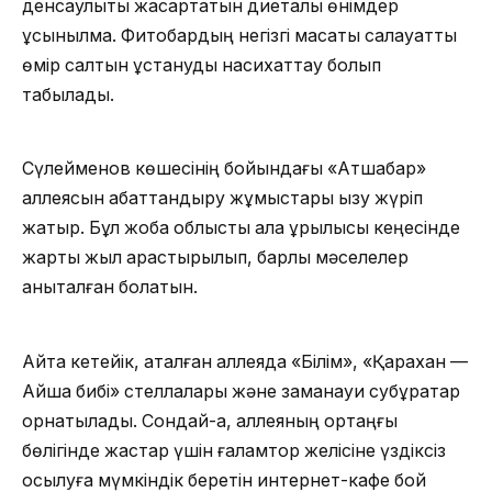
денсаулықты жақсартатын диеталық өнімдер
ұсынылмақ. Фитобардың негізгі мақсаты салауатты
өмір салтын ұстануды насихаттау болып
табылады.
Сүлейменов көшесінің бойындағы «Атшабар»
аллеясын абаттандыру жұмыстары қызу жүріп
жатыр. Бұл жоба облыстық қала құрылысы кеңесінде
жарты жыл қарастырылып, барлық мәселелер
анықталған болатын.
Айта кетейік, аталған аллеяда «Білім», «Қарахан —
Айша бибі» стеллалары және заманауи субұрқақтар
орнатылады. Сондай-ақ, аллеяның ортаңғы
бөлігінде жастар үшін ғаламтор желісіне үздіксіз
қосылуға мүмкіндік беретін интернет-кафе бой