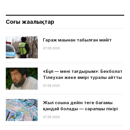
Соңғы жаңалықтар
Гараж маңынан табылған мәйіт
07.08.2026
«Бұл — менің тағдырым»: Бекболат
Тілеухан жеке өмірі туралы айтты
07.08.2026
Жыл соңына дейін теңге бағамы
қандай болады — сарапшы пікірі
07.08.2026