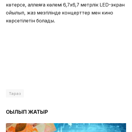
көтерсе, аллеяға көлемі 6,7х6,7 метрлік LED-экран
қойылып, жаз мезгілінде концерттер мен кино
көрсетілетін болады.
Тараз
ОҚЫЛЫП ЖАТЫР