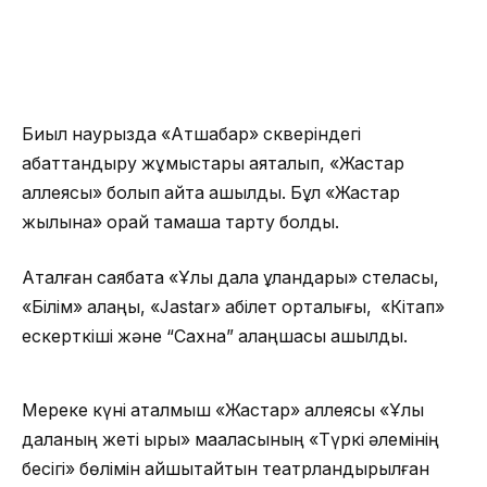
Биыл наурызда «Атшабар» скверіндегі
абаттандыру жұмыстары аяқталып, «Жастар
аллеясы» болып қайта ашылды. Бұл «Жастар
жылына» орай тамаша тарту болды.
Аталған саябақта «Ұлы дала ұландары» стеласы,
«Білім» алаңы, «Jastar» қабілет орталығы, «Кітап»
ескерткіші және “Сахна” алаңшасы ашылды.
Мереке күні аталмыш «Жастар» аллеясы «Ұлы
даланың жеті қыры» мақаласының «Түркі әлемінің
бесігі» бөлімін айшықтайтын театрландырылған