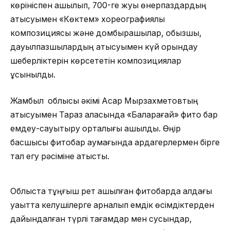
көрініспен ашылып, 700-ге жуық өнерпаздардың
қатысуымен «Көктем» хореографиялық
композициясы және домбырашылар, қобызшы,
дауылпазшылардың қатысуымен күй орындау
шеберліктерін көрсететін композициялар
ұсынылды.
Жамбыл облысы әкімі Асқар Мырзахметовтың
қатысуымен Тараз қаласында «Балқарағай» фито бар
емдеу-сауықтыру орталығы ашылды. Өңір
басшысы фитобар аумағында ардагерлермен бірге
тал егу рәсіміне қатысты.
Облыста тұңғыш рет ашылған фитобарда алдағы
уақытта келушілерге арналып емдік өсімдіктерден
дайындалған түрлі тағамдар мен сусындар,