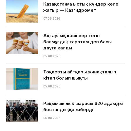
Қазақстанға ыстық күндер келе
жатыр — Қазгидромет
07.08.2026
Ақтаулық кәсіпкер тегін
балмұздақ таратам деп басы
дауға қалды
05.08.2026
Тоқаевтың айтқары жинақталып
кітап болып шықты
05.08.2026
Рақымшылық шарасы 620 адамды
бостандыққа жіберді
05.08.2026