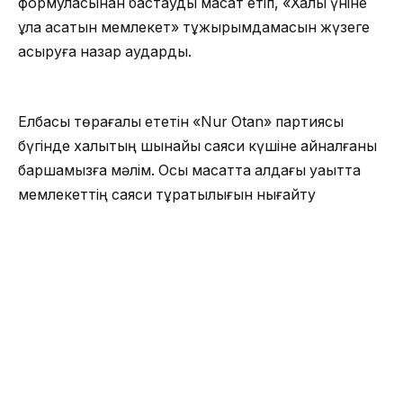
формуласынан бастауды мақсат етіп, «Халық үніне
құлақ асатын мемлекет» тұжырымдамасын жүзеге
асыруға назар аударды.
Елбасы төрағалық ететін «Nur Otan» партиясы
бүгінде халықтың шынайы саяси күшіне айналғаны
баршамызға мәлім. Осы мақсатта алдағы уақытта
мемлекеттің саяси тұрақтылығын нығайту
жолында Президент көп партиялықты, саяси
бәсекелестік пен пікір алуандығын арттыруды
ұсынды. Қоғамдық диалог, ашықтық, адамдардың
мұң-мұқтажына жедел назар аудару мемлекеттік
органдар қызметінің негізгі басымдықтарына
айналмақ. Сондықтан да әкім аппараты мен бөлім
басшылары азаматтардың мәселелерін заң
аясында әділ, сапалы және уақтылы шешіп, облыс