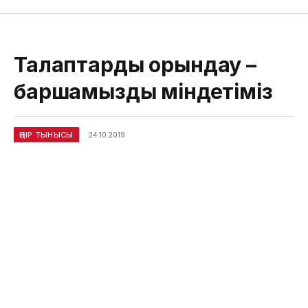
Талаптарды орындау –
баршамыздың міндетіміз
ӨҢІР ТЫНЫСЫ
24.10.2019