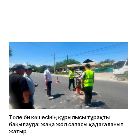
Төле би көшесінің құрылысы тұрақты
бақылауда: жаңа жол сапасы қадағаланып
жатыр