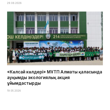
29.06.2026
«Көлсай көлдері» МҰТП Алматы қаласында
ауқымды экологиялық акция
ұйымдастырды
19.05.2026