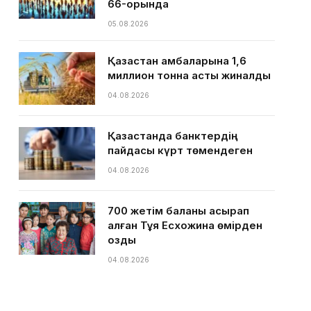
66-орында
05.08.2026
Қазақстан қамбаларына 1,6
миллион тонна астық жиналды
04.08.2026
Қазақстанда банктердің
пайдасы күрт төмендеген
04.08.2026
700 жетім баланы асырап
алған Тұяқ Есхожина өмірден
озды
04.08.2026