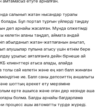
 қамтамасыз етуге арналған.
нда салынып жатқан нысандар туралы
е болады. Бұл портал тұрғын үйлерді таңдау
лсын деп арнайы жасалған. Мұнда қолжетімді
 келетін қаланы таңдап, аймақта қандай
ніп қабылданып жатқан-жатпағанын анықтап,
тып алушылар пулына қатысу үшін өтінім бере
дау құрылыс аяқталғанға дейін бірнеше ай
ЖБ клиенттері қатыса алады, алайда
толық сай келетін және ең көп балл жинаған
індігіне ие. Балл саны депозиттің қаншалықты
әне шоттың әрекет ету мерзіміне
лым ерте ашылса және оған дер кезінде ақша
оғары болмақ. Балды арнайы бағдарлама
ғни процесс ашық автоматты түрде жүреді.