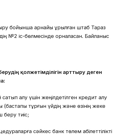
ыру бойынша арнайы құрылған штаб Тараз
дің №2 іс-бөлмесінде орналасқан. Байланыс
ерудің қолжетімділігін арттыру деген
а:
й сатып алу үшін жеңілдетілген кредит алу
ы (бастапқы тұрғын үйдің және өзінің жеке
ш беру тиіс;
едураларға сәйкес банк төлем қабілеттілікті