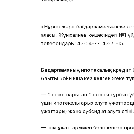
«Нұрлы жер» бағдарламасын іске ас
қаласы, Жүнісалиев көшесіндегі №1 үй
телефондары: 43-54-77, 43-71-15.
Бағдарламаның ипотекалық кредит б
бағыты бойынша кез келген жеке тұлғ
— банкке нарықтан бастапқы тұрғын ү
үшін ипотекалық қарыз алуға құжаттард
құжаттары) және субсидия алуға өтіні
— ішкі құжаттарымен белгіленген проц