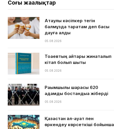
Соңғы жаңалықтар
Ақтаулық кәсіпкер тегін
балмұздақ таратам деп басы
дауға қалды
05.08.2026
Тоқаевтың айтқары жинақталып
кітап болып шықты
05.08.2026
Рақымшылық шарасы 620
адамды бостандыққа жіберді
05.08.2026
Қазақстан әл-ауқат пен
өркендеу көрсеткіші бойынша