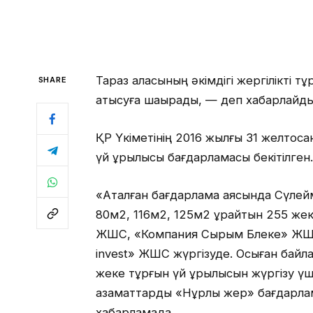
Тараз қаласының әкімдігі жергілікті
SHARE
қатысуға шақырады, — деп хабарлайд
ҚР Үкіметінің 2016 жылғы 31 желтоқ
үй құрылысы бағдарламасы бекітілген.
«Аталған бағдарлама аясында Сүлейм
80м2, 116м2, 125м2 құрайтын 255 же
ЖШС, «Компания Сырым Блеке» ЖШС,
invest» ЖШС жүргізуде. Осыған бай
жеке тұрғын үй құрылысын жүргізу үш
азаматтарды «Нұрлы жер» бағдарлам
хабарламада.