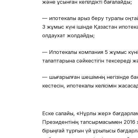
және ұсынған кепілдікті бағалайды;
— ипотекалық қарыз беру туралы оңта
3 жұмыс күні ішінде Қазақстан ипоте
қолдаухат жолдайды;
— Ипотекалық компания 5 жұмыс күні
талаптарына сәйкестігін тексереді 
— шығарылған шешімнің негізінде бан
кестесін, ипотекалық келісімін жасаса
Еске салайық, «Нұрлы жер» бағдарла
Президентінің тапсырмасымен 2016
бірыңғай тұрғын үй құрылысы бағдарла