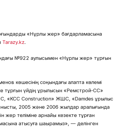
 тұрғындарды «Нұрлы жер» бағдарламасына
ы
Tarazy.kz
.
сандағы №922 қаулысымен «Нұрлы жер» тұрғын
енов көшесінің соңындағы алқапта көлемі
ке тұрғын үйдің құрылысын «Ремстрой-СС»
 «KCC Construction» ЖШС, «Damdes құрылыс
ланысты, 2005 және 2006 жылдар аралығында
ін жер теліміне арнайы кезекте тұрған
асына қатысуға шақырамыз», — делінген