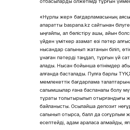
отбасыларды қолжетімді тұрғын үймен
«Нұрлы жер» бағдарламасының аясы
ақпаратты baspana.kz сайтынан білуг
ыңғайлы, ал бөлістіру ашық, айқын бо
үйден үміткер азамат өзі пәтер алғысы
нысандар салынып жатқанын біліп, өті
ұнаған пәтерді таңдап, тұрғын үй са
алады. Нысан бойынша өтінімдер қабыл
қалғанда басталады. Пулға барлық ТҮҚ
мемлекеттік бағдарлама талаптарына 
салымшылар ғана баспаналы болу мүмк
тұрақты толықтырылып отырғандығы ж
байланысты. Осылайша депозит неғұр
салынып отырса, балл да соғұрлым ж
есептейді, адам араласа алмайды, я