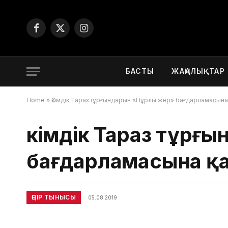
Facebook
X
Instagram
(Twitter)
БАСТЫ
ЖАҢАЛЫҚТАР
Home
»
Әкімдік Тараз тұрғындарын «Нұрлы жер» бағдарламасын
Әкімдік Тараз тұр
бағдарламасына қ
ӨҢІР ТЫНЫСЫ
05.08.2019