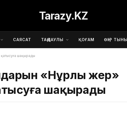
Tarazy.KZ
САЯСАТ
ТАҢДАУЛЫ
ҚОҒАМ
ӨҢІР ТЫН
а қатысуға шақырады
ғындарын «Нұрлы жер»
атысуға шақырады