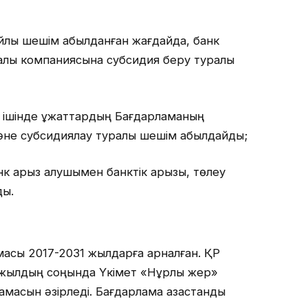
йлы шешім қабылданған жағдайда, банк
калық компаниясына субсидия беру туралы
 ішінде құжаттардың Бағдарламаның
және субсидиялау туралы шешім қабылдайды;
к қарыз алушымен банктік қарызы, төлеу
ды.
масы 2017-2031 жылдарға арналған. ҚР
 жылдың соңында Үкімет «Нұрлы жер»
масын әзірледі. Бағдарлама қазақстандық