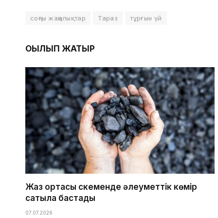
соңғы жаңалықтар
Тараз
тұрғын үй
ОҚЫЛЫП ЖАТЫР
Жаз ортасы Өскеменде әлеуметтік көмір
сатыла бастады
07.07.2026