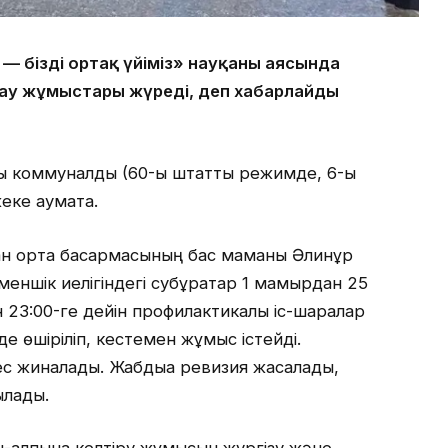
— біздің ортақ үйіміз» науқаны аясында
лау жұмыстары жүреді, деп хабарлайды
сы коммуналдық (60-ы штаттық режимде, 6-ы
еке аумақта.
ан орта басқармасының бас маманы Әлинұр
ншік иелігіндегі субұрқақтар 1 мамырдан 25
ен 23:00-ге дейін профилактикалық іс-шаралар
де өшіріліп, кестемен жұмыс істейді.
ес жиналады. Жабдыққа ревизия жасалады,
ылады.