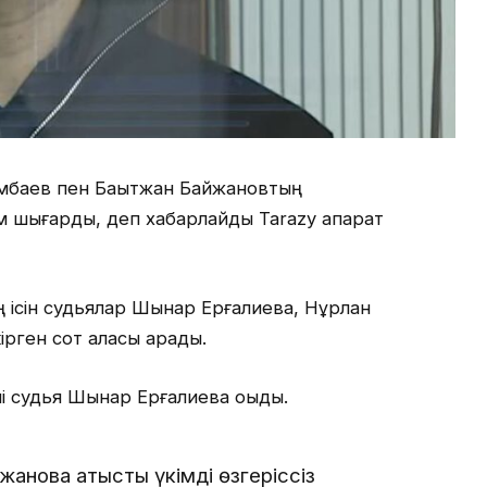
імбаев пен Бақытжан Байжановтың
 шығарды, деп хабарлайды Tarazy ақпарат
 ісін судьялар Шынар Ерғалиева, Нұрлан
ген сот алқасы қарады.
ші судья Шынар Ерғалиева оқыды.
ановқа қатысты үкімді өзгеріссіз