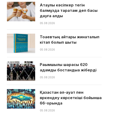
Ақтаулық кәсіпкер тегін
балмұздақ таратам деп басы
дауға қалды
05.08.2026
Тоқаевтың айтқары жинақталып
кітап болып шықты
05.08.2026
Рақымшылық шарасы 620
адамды бостандыққа жіберді
05.08.2026
Қазақстан әл-ауқат пен
өркендеу көрсеткіші бойынша
66-орында
05.08.2026