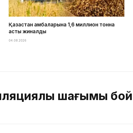
Қазақстан қамбаларына 1,6 миллион тонна
астық жиналды
04.08.2026
лляциялық шағымы бо