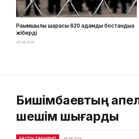
Рақымшылық шарасы 620 адамды бостандыққа
жіберді
05.08.2026
Бишімбаевтың апе
шешім шығарды
БАСТЫ ТАҚЫРЫП
26.06.2024