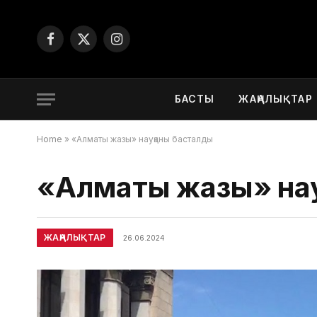
Facebook
X
Instagram
(Twitter)
БАСТЫ
ЖАҢАЛЫҚТАР
Home
»
«Алматы жазы» науқаны басталды
«Алматы жазы» нау
ЖАҢАЛЫҚТАР
26.06.2024