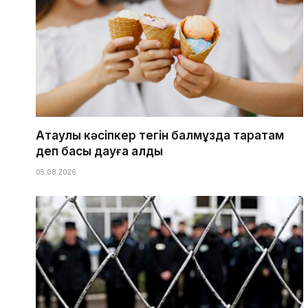
Ақтаулық кәсіпкер тегін балмұздақ таратам
деп басы дауға қалды
05.08.2026