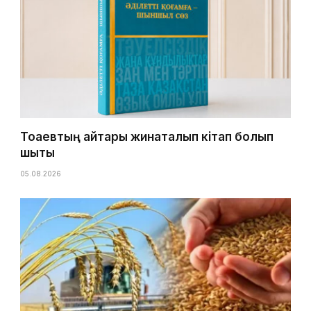
Тоқаевтың айтқары жинақталып кітап болып
шықты
05.08.2026