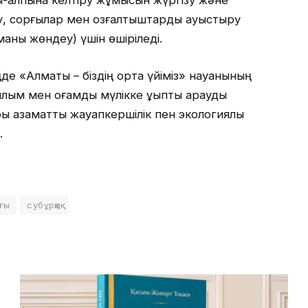
ық-қалпына келтіру жұмысын жүргізу және
, сорғылар мен қозғалтқыштарды ауыстыру
маны жөндеу) үшін өшіріледі.
 «Алматы – біздің ортақ үйіміз» науқанының
ылым мен қоғамдық мүлікке ұқыпты қарауды
ры азаматтық жауапкершілік пен экологиялық
.
ғы
субұрқақ