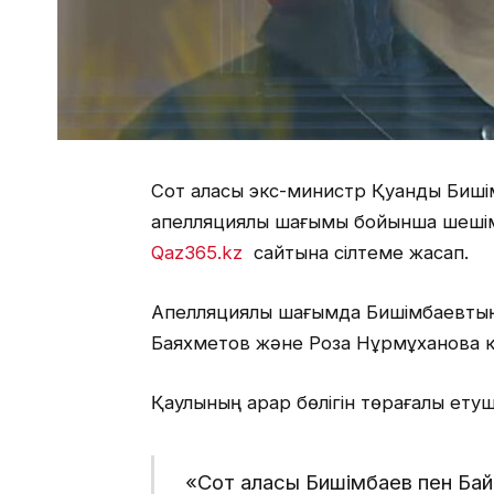
Сот алқасы экс-министр Қуандық Биш
апелляциялық шағымы бойынша шешім
Qaz365.kz
сайтына сілтеме жасап.
Апелляциялық шағымда Бишімбаевтың
Баяхметов және Роза Нұрмұханова кір
Қаулының қарар бөлігін төрағалық ету
«Сот алқасы Бишімбаев пен Байж