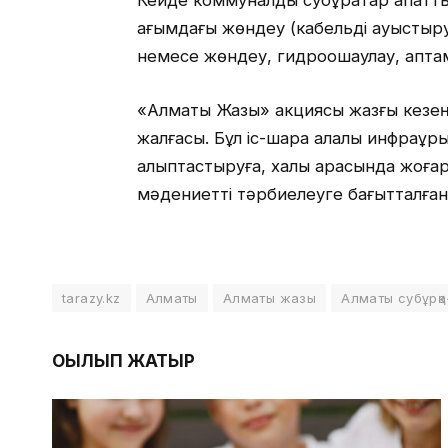
Кейде коммуналдық субұрқақтар апатт
ағымдағы жөндеу (кабельді ауыстыру
немесе жөндеу, гидрооқшаулау, қапта
«Алматы Жазы» акциясы жазғы кезеңде
жалғасы. Бұл іс-шара қалалық инфрақұр
қалыптастыруға, халық арасында жоға
мәдениетті тәрбиелеуге бағытталған
tarazy.kz
Алматы
Алматы жазы
Алматы субұрқа
ОҚЫЛЫП ЖАТЫР