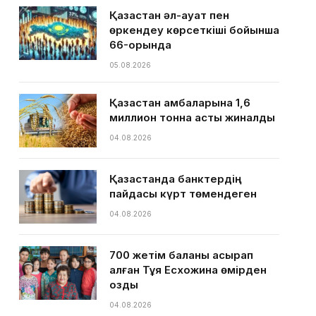
Қазақстан әл-ауқат пен
өркендеу көрсеткіші бойынша
66-орында
05.08.2026
Қазақстан қамбаларына 1,6
миллион тонна астық жиналды
04.08.2026
Қазақстанда банктердің
пайдасы күрт төмендеген
04.08.2026
700 жетім баланы асырап
алған Тұяқ Есхожина өмірден
озды
04.08.2026