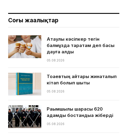
Соңғы жаңалықтар
Ақтаулық кәсіпкер тегін
балмұздақ таратам деп басы
дауға қалды
05.08.2026
Тоқаевтың айтқары жинақталып
кітап болып шықты
05.08.2026
Рақымшылық шарасы 620
адамды бостандыққа жіберді
05.08.2026