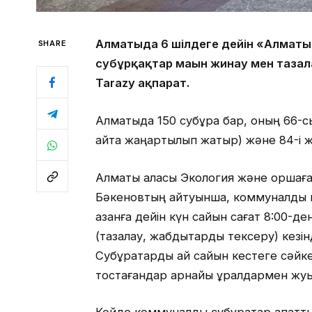
Алматыда 6 шілдеге дейін «Алматы 
SHARE
субұрқақтар маңын жинау мен таза
Tarazy ақпарат.
Алматыда 150 субұрқақ бар, оның 66-
қайта жаңартылып жатыр) және 84-і ж
Алматы қаласы Экология және қоршағ
Бәкеновтың айтуынша, коммуналдық ме
қазанға дейін күн сайын сағат 8:00-д
(тазалау, жабдықтарды тексеру) кезін
Субұрқақтарды ай сайын кестеге сәйк
тостағандар арнайы құралдармен жу