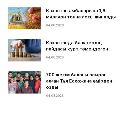
Қазақстан қамбаларына 1,6
миллион тонна астық жиналды
04.08.2026
Қазақстанда банктердің
пайдасы күрт төмендеген
04.08.2026
700 жетім баланы асырап
алған Тұяқ Есхожина өмірден
озды
04.08.2026