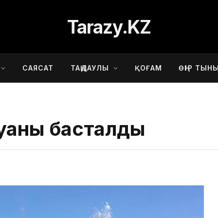
Tarazy.KZ
САЯСАТ
ТАҢДАУЛЫ
ҚОҒАМ
ӨҢІР ТЫН
қаны басталды