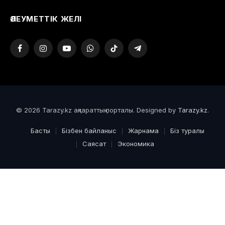
ӘЛЕУМЕТТІК ЖЕЛІ
Facebook
Instagram
YouTube
WhatsApp
TikTok
Telegram
© 2026 Tarazy.kz ақпараттық порталы. Designed by
Tarazy.kz
.
Басты
Бізбен байланыс
Жарнама
Біз туралы
Саясат
Экономика