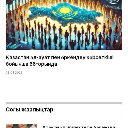
Қазақстан әл-ауқат пен өркендеу көрсеткіші
бойынша 66-орында
05.08.2026
Соңғы жаңалықтар
Ақтаулық кәсіпкер тегін балмұздақ