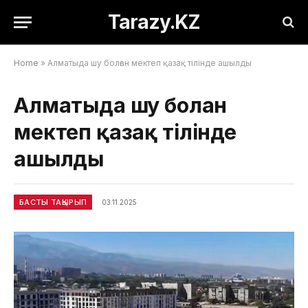
Tarazy.KZ
Home
»
Алматыда шу болған мектеп қазақ тілінде ашылды
Алматыда шу болған
мектеп қазақ тілінде
ашылды
БАСТЫ ТАҚЫРЫП
03.11.2025