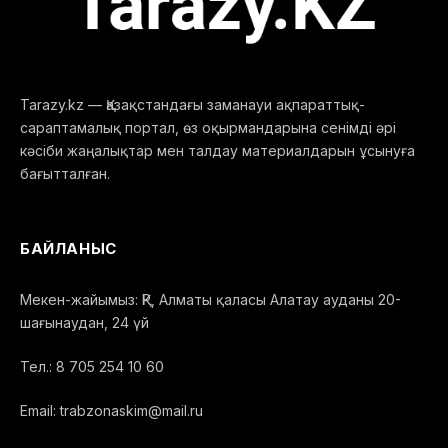
Tarazy.kz — Қазақстандағы заманауи ақпараттық-
сараптамалық портал, өз оқырмандарына сенімді әрі
кәсіби жаңалықтар мен талдау материалдарын ұсынуға
бағытталған.
БАЙЛАНЫС
Мекен-жайымыз: ҚР, Алматы қаласы Алатау ауданы 20-
шағынаудан, 24 үй
Тел.: 8 705 254 10 60
Email: trabzonaskim@mail.ru