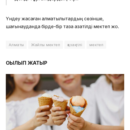
Үндеу жасаған алматылықтардың сөзінше,
шағынауданда бірде-бір таза қазақтілді мектеп жоқ.
Алматы
Жайлы мектеп
қазақ тілі
мектеп
ОҚЫЛЫП ЖАТЫР