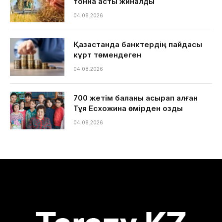
тонна астық жиналды
04.08.2026
Қазақстанда банктердің пайдасы
күрт төмендеген
04.08.2026
700 жетім баланы асырап алған
Тұяқ Есхожина өмірден озды
04.08.2026