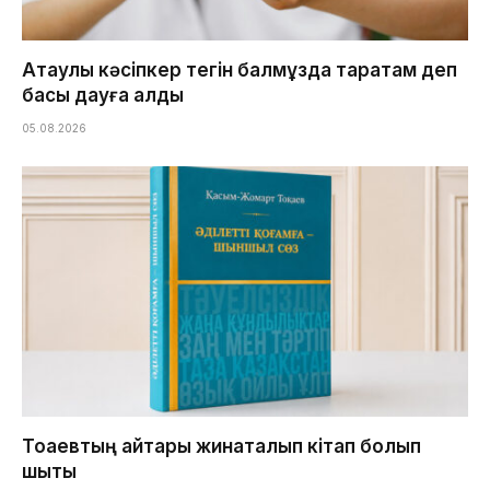
Ақтаулық кәсіпкер тегін балмұздақ таратам деп
басы дауға қалды
05.08.2026
Тоқаевтың айтқары жинақталып кітап болып
шықты