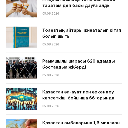
таратам деп басы дауға қалды
05.08.2026
Тоқаевтың айтқары жинақталып кітап
болып шықты
05.08.2026
Рақымшылық шарасы 620 адамды
бостандыққа жіберді
05.08.2026
Қазақстан әл-ауқат пен өркендеу
көрсеткіші бойынша 66-орында
05.08.2026
Қазақстан қамбаларына 1,6 миллион