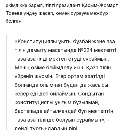
әкімдікке барып, тіпті президент Қасым-Жомарт
Тоқаевқа үндеу жасап, көмек сұрауға мәжбүр
болған.
«Конституциялық құқықты бұзбай және қазақ
тілін дамыту мақсатында №224 мектепті
таза қазақтілді мектеп етуді сұраймын.
Менің өзіме бейімделу қиын. Қазақ тілін
үйреніп жүрмін. Егер ортам қазақтілді
болғанда қолымнан бұдан да жақсысы
келер еді деп ойлаймын. Сондықтан
конституциялық құқығым бұзылмай,
бастапқыда айтылғандай бұл мектептің
таза қазақ тілінде болуын сұраймын», –
дейді тұрғындардың бірі.