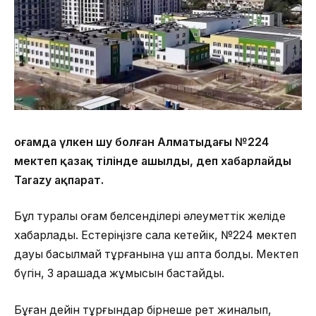
Қоғамда үлкен шу болған Алматыдағы №224
мектеп қазақ тілінде ашылды, деп хабарлайды
Tarazy ақпарат.
Бұл туралы қоғам белсенділері әлеуметтік желіде
хабарлады. Естеріңізге сала кетейік, №224 мектеп
дауы басылмай тұрғанына үш апта болды. Мектеп
бүгін, 3 қарашада жұмысын бастайды.
Бұған дейін тұрғындар бірнеше рет жиналып,