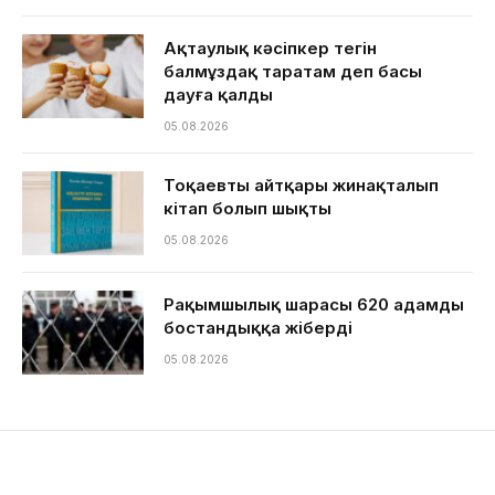
Ақтаулық кәсіпкер тегін
балмұздақ таратам деп басы
дауға қалды
05.08.2026
Тоқаевтың айтқары жинақталып
кітап болып шықты
05.08.2026
Рақымшылық шарасы 620 адамды
бостандыққа жіберді
05.08.2026