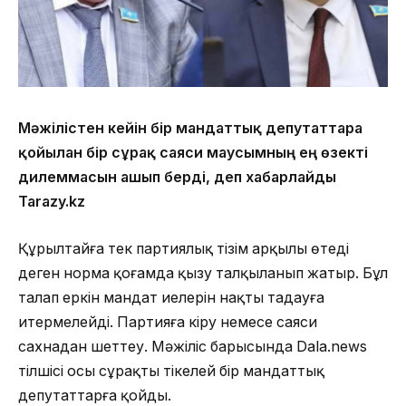
Мәжілістен кейін бір мандаттық депутаттарға
қойылған бір сұрақ саяси маусымның ең өзекті
дилеммасын ашып берді, деп хабарлайды
Tarazy.kz
Құрылтайға тек партиялық тізім арқылы өтеді
деген норма қоғамда қызу талқыланып жатыр. Бұл
талап еркін мандат иелерін нақты таңдауға
итермелейді. Партияға кіру немесе саяси
сахнадан шеттеу. Мәжіліс барысында Dala.news
тілшісі осы сұрақты тікелей бір мандаттық
депутаттарға қойды.