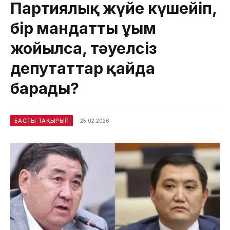
Партиялық жүйе күшейіп,
бір мандатты ұғым
жойылса, тәуелсіз
депутаттар қайда
барады?
БАСТЫ ТАҚЫРЫП
25.02.2026