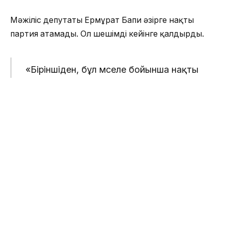
Мәжіліс депутаты Ермұрат Бапи әзірге нақты
партия атамады. Ол шешімді кейінге қалдырды.
«Біріншіден, бұл мәселе бойынша нақты
шешімді жақын арада айтамын. Қазір
мен өз мандатыма сәйкес жұмысымды
атқарып жатырмын. Шілде айына дейін
маған жүктелген міндетті абыроймен
орындауым керек. Халықтың мұң
мұқтажын тыңдап, заң жобаларының
сапасын арттыруға атсалысу, ел үшін
маңызды заңдардың қабылдануына
күш салу менің негізгі миссиям.
Партияға қосылу немесе қай бағытты