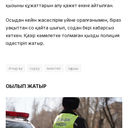
қызының құжаттарын алу қажет екені айтылған.
Осыдан кейін жасөспірім үйіне оралғанымен, біраз
уақыттан соң қайта шығып, содан бері хабарсыз
кеткен. Қазір кәмелетке толмаған қызды полиция
іздестіріп жатыр.
Атырау
іздеу
мектеп
оқушы
ОҚЫЛЫП ЖАТЫР