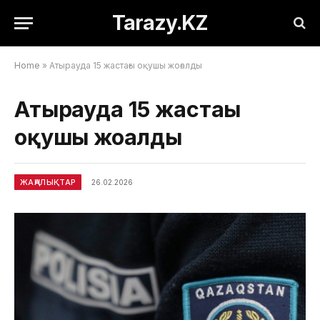
Tarazy.KZ
Home
»
Атырауда 15 жастағы оқушы жоғалды
Атырауда 15 жастағы
оқушы жоғалды
ЖАҢАЛЫҚТАР
26.02.2026