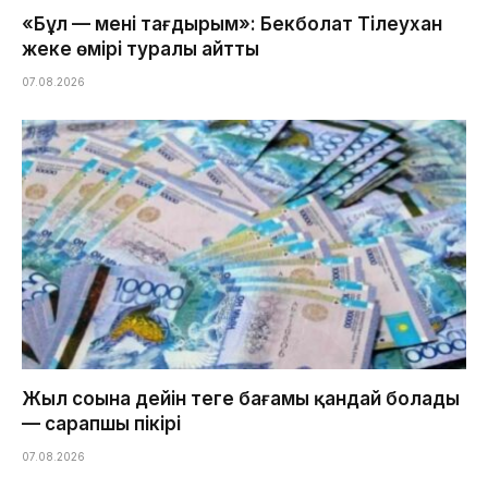
«Бұл — менің тағдырым»: Бекболат Тілеухан
жеке өмірі туралы айтты
07.08.2026
Жыл соңына дейін теңге бағамы қандай болады
— сарапшы пікірі
07.08.2026