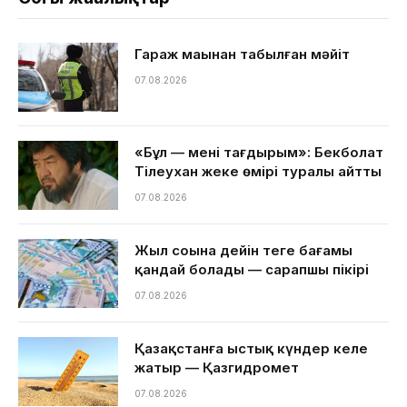
Гараж маңынан табылған мәйіт
07.08.2026
«Бұл — менің тағдырым»: Бекболат
Тілеухан жеке өмірі туралы айтты
07.08.2026
Жыл соңына дейін теңге бағамы
қандай болады — сарапшы пікірі
07.08.2026
Қазақстанға ыстық күндер келе
жатыр — Қазгидромет
07.08.2026