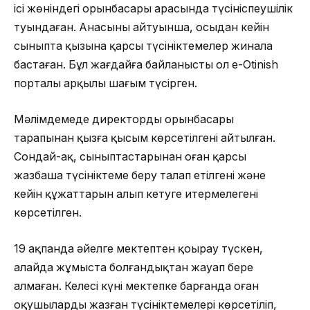
ісі жөніндегі орынбасары арасында түсініспеушілік
туындаған. Анасының айтуынша, осыдан кейін
сыныпта қызына қарсы түсініктемелер жинала
бастаған. Бұл жағдайға байланысты ол e-Otinish
порталы арқылы шағым түсірген.
Мәлімдемеде директордың орынбасары
тарапынан қызға қысым көрсетілгені айтылған.
Сондай-ақ, сыныптастарынан оған қарсы
жазбаша түсініктеме беру талап етілгені және
кейін құжаттарын алып кетуге итермелегені
көрсетілген.
19 ақпанда әйелге мектептен қоңырау түскен,
алайда жұмыста болғандықтан жауап бере
алмаған. Келесі күні мектепке барғанда оған
оқушылардың жазған түсініктемелері көрсетіліп,