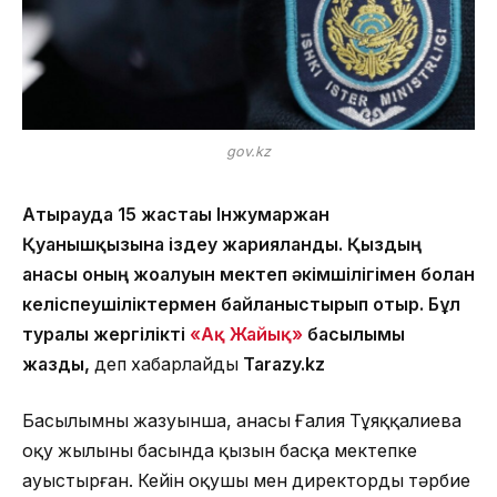
gov.kz
Атырауда 15 жастағы Інжумаржан
Қуанышқызына іздеу жарияланды. Қыздың
анасы оның жоғалуын мектеп әкімшілігімен болған
келіспеушіліктермен байланыстырып отыр. Бұл
туралы жергілікті
«Ақ Жайық»
басылымы
жазды,
деп хабарлайды
Tarazy.kz
Басылымның жазуынша, анасы Ғалия Тұяққалиева
оқу жылының басында қызын басқа мектепке
ауыстырған. Кейін оқушы мен директордың тәрбие