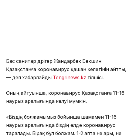
Бас санитар дәрігер Жандарбек Бекшин
Қазақстанға коронавирус қашан келетінін айтты,
— деп хабарлайды
Tengrinews.kz
тілшісі.
Оның айтуынша, коронавирус Қазақстанға 11-16
наурыз аралығында келуі мүмкін.
«Біздің болжамымыз бойынша шамамен 11-16
наурыз аралығында біздің елде коронавирус
таралады. Бірақ бұл болжам. 1-2 апта не ары, не