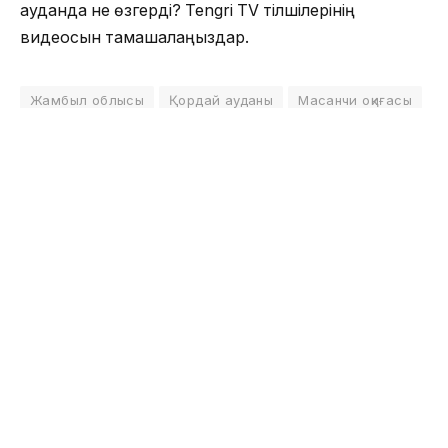
ауданда не өзгерді? Tengri TV тілшілерінің
видеосын тамашалаңыздар.
Жамбыл облысы
Қордай ауданы
Масанчи оқиғасы
ОҚЫЛЫП ЖАТЫР