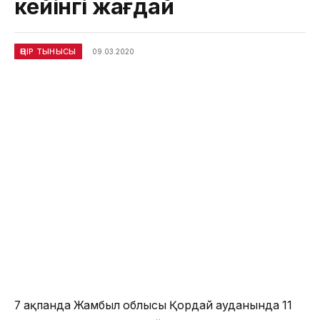
кейінгі жағдай
ӨҢІР ТЫНЫСЫ
09.03.2020
7 ақпанда Жамбыл облысы Қордай ауданында 11