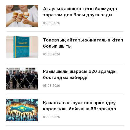
Ақтаулық кәсіпкер тегін балмұздақ
таратам деп басы дауға қалды
05.08.2026
Тоқаевтың айтқары жинақталып кітап
болып шықты
05.08.2026
Рақымшылық шарасы 620 адамды
бостандыққа жіберді
05.08.2026
Қазақстан әл-ауқат пен өркендеу
көрсеткіші бойынша 66-орында
05.08.2026