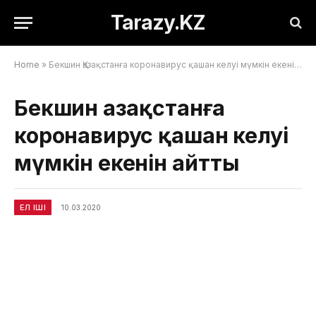
Tarazy.KZ
Home
»
Бекшин Қазақстанға коронавирус қашан келуі мүмкін екенін айтты
Бекшин Қазақстанға
коронавирус қашан келуі
мүмкін екенін айтты
ЕЛ ІШІ
10.03.2020