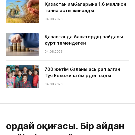
Қазақстан қамбаларына 1,6 миллион
тонна астық жиналды
04.08.2026
Қазақстанда банктердің пайдасы
күрт төмендеген
04.08.2026
700 жетім баланы асырап алған
Тұяқ Есхожина өмірден озды
04.08.2026
Қордай оқиғасы. Бір айдан