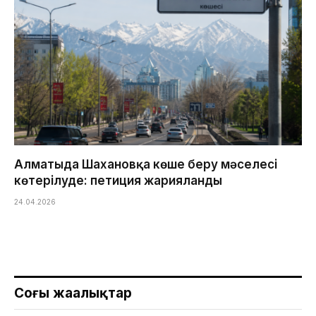
Алматыда Шахановқа көше беру мәселесі
көтерілуде: петиция жарияланды
24.04.2026
Соңғы жаңалықтар