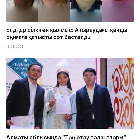
Елді дүр сілкіген қылмыс: Атыраудағы қанды
оқиғаға қатысты сот басталды
18.05.2026
Алматы облысында “Тәңіртау таланттары”