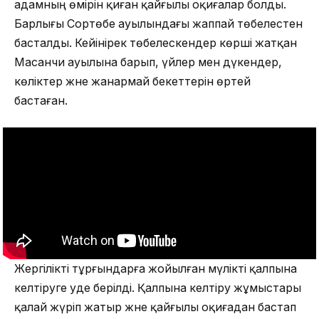
адамның өмірін қиған қайғылы оқиғалар болды.
Барлығы Сортөбе ауылындағы жаппай төбелестен
басталды. Кейінірек төбелескендер көрші жатқан
Масанчи ауылына барып, үйлер мен дүкендер,
көліктер және жанармай бекеттерін өртей
бастаған.
Жергілікті тұрғындарға жойылған мүлікті қалпына
келтіруге уәде берілді. Қалпына келтіру жұмыстары
қалай жүріп жатыр және қайғылы оқиғадан бастап