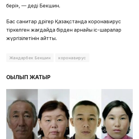
бері», — деді Бекшин.
Бас санитар дәрігер Қазақстанда коронавирус
тіркелген жағдайда бірден арнайы іс-шаралар
жүргізілетінін айтты.
Жандарбек Бекшин
коронавирус
ОҚЫЛЫП ЖАТЫР