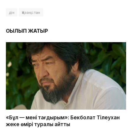
дін
Қазақстан
ОҚЫЛЫП ЖАТЫР
«Бұл — менің тағдырым»: Бекболат Тілеухан
жеке өмірі туралы айтты