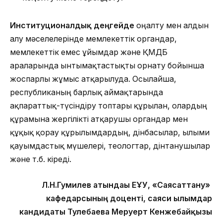
Институционалдық деңгейде
оңалту мен алдын
алу мәселелерінде мемлекеттік органдар,
мемлекеттік емес ұйымдар және ҚМДБ
араларында ынтымақтастықты орнату бойынша
жоспарлы жұмыс атқарылуда. Осылайша,
республиканың барлық аймақтарында
ақпараттық-түсіндіру топтары құрылған, олардың
құрамына жергілікті атқарушы органдар мен
құқық қорғау құрылымдардың, дінбасылар, ғылыми
қауымдастық мүшелері, теологтар, дінтанушылар
және т.б. кіреді.
Л.Н.Гумилев атындағы ЕҰУ, «Саясаттану»
кафедарсының доценті, саяси ғылымдар
кандидаты
Тулебаева Меруерт Кенжебайқызы