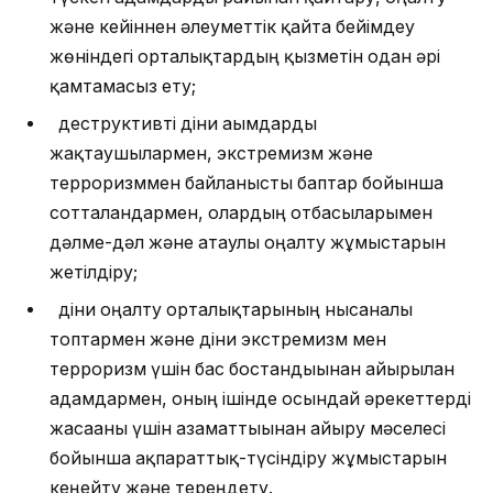
және кейіннен әлеуметтік қайта бейімдеу
жөніндегі орталықтардың қызметін одан әрі
қамтамасыз ету;
деструктивті діни ағымдарды
жақтаушылармен, экстремизм және
терроризммен байланысты баптар бойынша
сотталғандармен, олардың отбасыларымен
дәлме-дәл және атаулы оңалту жұмыстарын
жетілдіру;
діни оңалту орталықтарының нысаналы
топтармен және діни экстремизм мен
терроризм үшін бас бостандығынан айырылған
адамдармен, оның ішінде осындай әрекеттерді
жасағаны үшін азаматтығынан айыру мәселесі
бойынша ақпараттық-түсіндіру жұмыстарын
кеңейту және тереңдету.