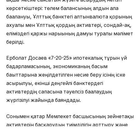
көрсеткіштері: төлем балансының алдын ала
бағалануы, Ұлттық банктегі алтынвалюта қорының
ахуалы мен Ұлттық қордың активтері, сондай-ақ,
еліміздегі қаржы нарығының дамуы туралы мәлімет
берілді.
Ерболат Досаев «7-20-25» ипотекалық тұрғын үй
бағдарламасының, экономиканың басым
бағыттарына жеңілдетілген несие беру ісінің іске
асырылуы, екінші деңгейлі банктердегі
активтердің сапасына тәуелсіз бағалаудың
жүргізілуі жайында баяндады.
Сонымен қатар Мемлекет басшысының зейнетақы
активтерін басқарудың тиімділігін арттыру және
олардың бір бөлігін басқару үшін жеке