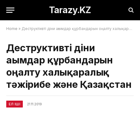
Tarazy.KZ
Home
»
Деструктивті діни ағымдар құрбандарын оңалту халықаралық тәжірибе және Қазақстан
Деструктивті діни
ағымдар құрбандарын
оңалту халықаралық
тәжірибе және Қазақстан
ЕЛ ІШІ
21.11.2019