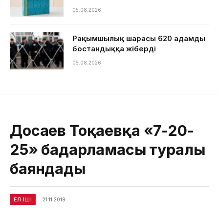
05.08.2026
Рақымшылық шарасы 620 адамды
бостандыққа жіберді
05.08.2026
Досаев Тоқаевқа «7-20-
25» бағдарламасы туралы
баяндады
ЕЛ ІШІ
21.11.2019