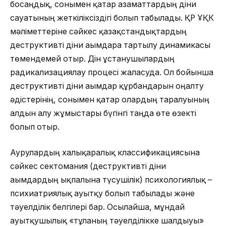
босаңдық, сонымен қатар азаматтардың діни
сауатының жеткіліксіздігі болып табылады. ҚР ҰҚК
мәліметтеріне сәйкес қазақстандықтардың
деструктивті діни ағымдарға тартылу динамикасы
төмендемей отыр. Дін ұстанушылардың
радикализациялау процесі жалғасуда. Ол бойынша
деструктивті діни ағымдар құрбандарын оңалту
әдістерінің, сонымен қатар олардың таралуының
алдын алу жұмыстары бүгінгі таңда өте өзекті
болып отыр.
Аурулардың халықаралық классификациясына
сәйкес сектомания (деструктивті діни
ағымдардың ықпалына түсушілік) психологиялық –
психиатриялық ауытқу болып табылады және
тәуелділік белгілері бар. Осылайша, мұндай
ауытқушылық «тұлғаның тәуелділікке шалдығуы»