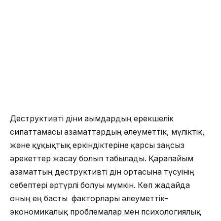
Деструктивті діни ағымдардың ерекшелік
сипаттамасы азаматтардың әлеуметтік, мүліктік,
және құқықтық еркіндіктеріне қарсы заңсыз
әрекеттер жасау болып табылады. Қарапайым
азаматтың деструктивті дін ортасына түсуінің
себептері әртүрлі болуы мүмкін. Көп жағдайда
оның ең басты факторлары әлеуметтік-
экономикалық проблемалар мен психологиялық