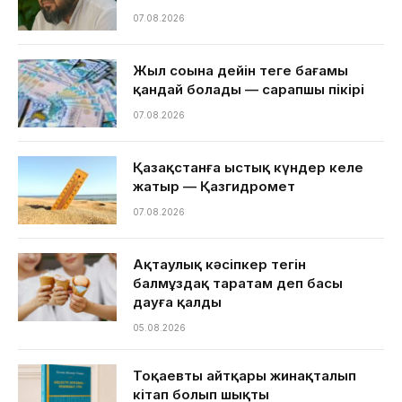
07.08.2026
Жыл соңына дейін теңге бағамы
қандай болады — сарапшы пікірі
07.08.2026
Қазақстанға ыстық күндер келе
жатыр — Қазгидромет
07.08.2026
Ақтаулық кәсіпкер тегін
балмұздақ таратам деп басы
дауға қалды
05.08.2026
Тоқаевтың айтқары жинақталып
кітап болып шықты