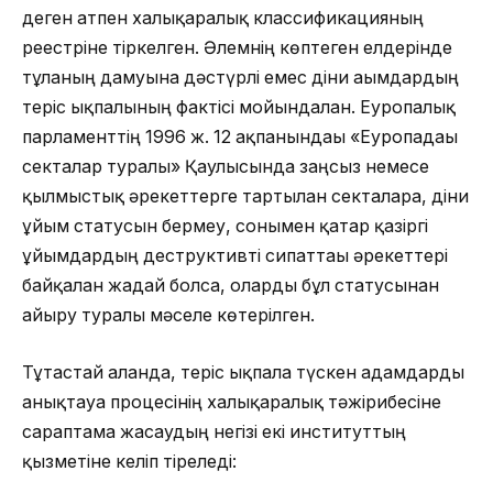
деген атпен халықаралық классификацияның
реестріне тіркелген. Әлемнің көптеген елдерінде
тұлғаның дамуына дәстүрлі емес діни ағымдардың
теріс ықпалының фактісі мойындалған. Еуропалық
парламенттің 1996 ж. 12 ақпанындағы «Еуропадағы
секталар туралы» Қаулысында заңсыз немесе
қылмыстық әрекеттерге тартылған секталарға, діни
ұйым статусын бермеу, сонымен қатар қазіргі
ұйымдардың деструктивті сипаттағы әрекеттері
байқалған жағдай болса, оларды бұл статусынан
айыру туралы мәселе көтерілген.
Тұтастай алғанда, теріс ықпалға түскен адамдарды
анықтауға процесінің халықаралық тәжірибесіне
сараптама жасаудың негізі екі институттың
қызметіне келіп тіреледі: