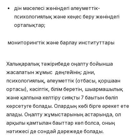
дін мәселесі жөніндегі әлеуметтік-
психологиялық және кеңес беру жөніндегі
орталықтар;
мониторингтік және барлау институттары
Халықаралық тәжірибеде оңалту бойынша
жасалатын жұмыс деңгейінің: діни,
психологиялық, әлеуметтік (отбасы, қоршаған
ортасы), кәсіптік, білім беретін, шығармашылық
және қалпына келтіру сияқты 7 бағытын бөліп
көрсетуге болады. Олардың көбі бірге әрекет ете
алады. Оңалту жұмыстарының астарында, ол
арқылы қамтылған бағыттар көп болса, оның
нәтижесі де сондай дәрежеде болады.