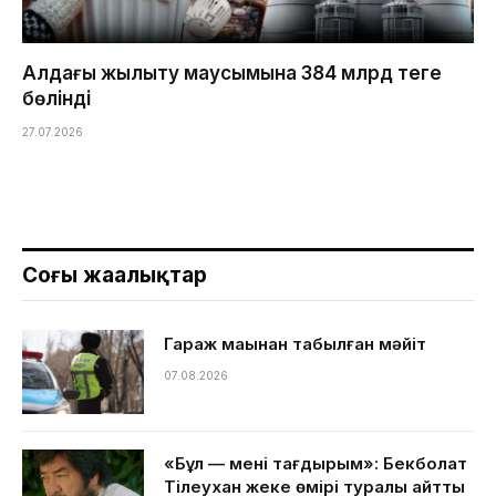
Алдағы жылыту маусымына 384 млрд теңге
бөлінді
27.07.2026
Соңғы жаңалықтар
Гараж маңынан табылған мәйіт
07.08.2026
«Бұл — менің тағдырым»: Бекболат
Тілеухан жеке өмірі туралы айтты