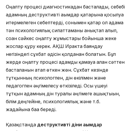
Оңалту процесі диагностикадан басталады, себебі
адамның деструктивті ағымдар қатарына қосылуға
итермелеген себептерді, сонымен қатар ол адамға
тән психологиялық сипаттаманы анықтап алып,
соған сәйкес оңалту жұмыстары бойынша жеке
жоспар құру керек. АҚШ Иракта баяндау
негізіндегі сұхбат әдісін қолданған болатын. Бұл
жерде оңалту процесі адамды қамауға алған сәттен
басталғанын атап өткен жөн. Сұхбат кезінде
тұтқынның психологпен, дін өкілімен және
педагогпен әңгімелесу өткізіледі. Осы үшеуі
тұтқын адамның дін туралы әңгімеге ашықтығын,
білім деңгейіне, психологиялық және т.б.
жағдайына баға береді.
Қазақстанда
деструктивті діни ағымдар