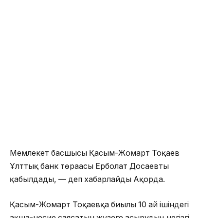
Мемлекет басшысы Қасым-Жомарт Тоқаев
Ұлттық банк төрағасы Ерболат Досаевты
қабылдады, — деп хабарлайды Ақорда.
Қасым-Жомарт Тоқаевқа биылғы 10 ай ішіндегі
ақша-несие саясатын жүзеге асырудың негізгі