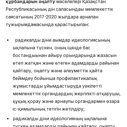
құрбандарын оңалту
мәселелері Қазақстан
Республикасының дін саласындағы мемлекеттік
саясатының 2017-2020 жылдарға арналған
тұжырымдамасында қарастырылған:
радикалды діни ағымдар идеологиясының
ықпалына түскен, оның ішінде бас
бостандығынан айыру орындарында жазасын
өтеп жатқан және өтеген адамдарды райынан
қайтару, оңалту және әлеуметтік қайта
бейімдеу бойынша профилактикалық
жұмыстарды ұйымдастыруда уәкілетті
мемлекеттік органдардың жергілікті атқарушы,
құқық қорғау және арнаулы органдармен өзара
іс-қимылының тетігін жетілдіру;
радикалды діни идеологияның ықпалына
түскен адамдарды райынан қайтару, оңалту