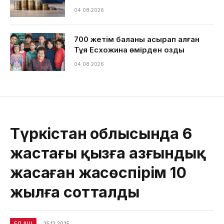
04.08.2026
700 жетім баланы асырап алған
Тұяқ Есхожина өмірден озды
04.08.2026
Түркістан облысында 6
жастағы қызға азғындық
жасаған жасөспірім 10
жылға сотталды
ЕЛ ІШІ
25.12.2025