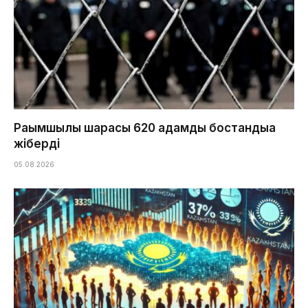
Рақымшылық шарасы 620 адамды бостандыққа
жіберді
05.08.2026