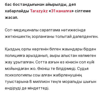
бас бостандығынан айырылды, деп
хабарлайды
Tarazy.k
z
«
31 каналға
» сілтеме
жасап.
Сот-медициналық сараптама нәтижесінде
жеткіншектің зорланғаны толықтай дәлелденген.
Қыздың қорлық көргенін білген жақындары бірден
полицияға арызданып, ақыры алыстан келмеген
жау құрықталған. Сотта азғын өз кінәсін сол күйі
мойындаған жоқ. Өкініш те білдірмеді. Судья
психологиялық соққы алған жәбірленушінің
туыстарына 8 миллион теңге моральдық шығын
өндіруді де міндеттеді.
«Сотталушы және оның заңды өкілі