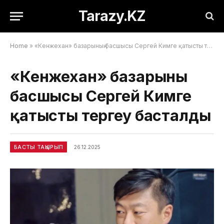
Tarazy.KZ
Home
»
«Кенжехан» базарының басшысы Сергей Кимге қатысты тергеу басталды
«Кенжехан» базарының
басшысы Сергей Кимге
қатысты тергеу басталды
БАСТЫ ТАҚЫРЫП
26.12.2025