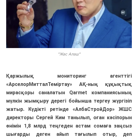
"Жас Алаш"
Қаржылық мониторинг агенттігі
«АрселорМитталТеміртау» АҚ-ның құқықтық
мирасқоры саналатын Qarmet компаниясының
мүлкін жымқыру дерегі бойынша тергеу жүргізіп
жатыр. Күдікті ретінде «АлбаСтройДор» ЖШС
директоры Сергей Ким танылып, оған кәсіпорын
өнімін 1,8 млрд теңгеден астам сомаға заңсыз
шығарды деген айып тағылып отыр, деп