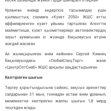
кесек шойынды жүйелі түрде шығарып отырған.
Ұрланған өнімді кедергісіз тасымалдау үшін
қылмыстық схемаға «Кузет 2050» ЖШС атты
аффилирленген күзет ұйымы тартылған. Агенттік
мәліметінше, күзет қызметкерлері автокөліктердің
зауыт аумағынан іс жүзінде бақылаусыз өтуіне
жағдай жасаған.
Ал жымқырылған өнім кейіннен Сергей Кимнің
бақылауындағы «ГлобалСпецТорг» және
«ЦентрОптСнаб» ЖШС арқылы заңдастырылған.
Келтірілген шығын
Тергеу қорытындысына сәйкес, заңсыз әрекеттер
салдарынан
31 мың тоннадан астам өнім
ұрланып,
мемлекетке келтірілген жалпы шығын
1,8 млрд
теңгеден асады
.