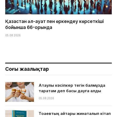
Қазақстан әл-ауқат пен өркендеу көрсеткіші
бойынша 66-орында
05.08.2026
Соңғы жаңалықтар
Ақтаулық кәсіпкер тегін балмұздақ
таратам деп басы дауға қалды
05.08.2026
Тоқаевтың айтқары жинақталып кітап