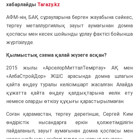
хабарлайды
Tarazy.k
z
АФМ-нің БАҚ сұрауларына берген жауабына сәйкес,
тергеу металлургиялық зауыт аумағынан домна
қоспасы мен кесек шойынды ұрлау фактісі бойынша
жүргізілуде.
Қылмыстық схема қалай жүзеге асқан?
2015 жылы «АрселорМитталТеміртау» АҚ мен
«АлбаСтройДор» ЖШС арасында домна шлагын
қайта өңдеу туралы келісімшарт жасалған. Алайда
құжатта қайта өңдеу қалдықтарына иелік ету
немесе оларды өткізу құқығы қарастырылмаған.
Соған қарамастан, тергеу дерегінше, Сергей Ким
өндірістік нысандарға еркін қолжетімділігін
пайдаланып, зауыт аумағынан домна қоспасы мен