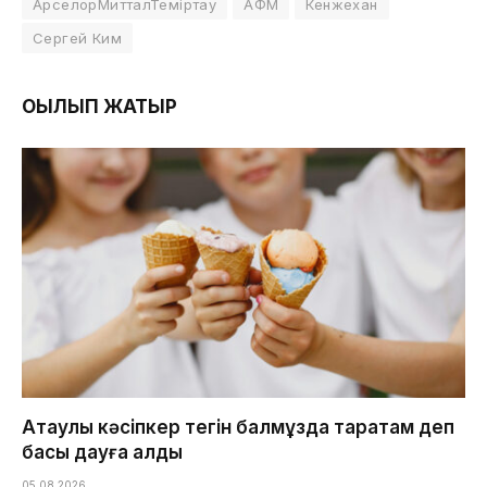
АрселорМитталТеміртау
АФМ
Кенжехан
Сергей Ким
ОҚЫЛЫП ЖАТЫР
Ақтаулық кәсіпкер тегін балмұздақ таратам деп
басы дауға қалды
05.08.2026