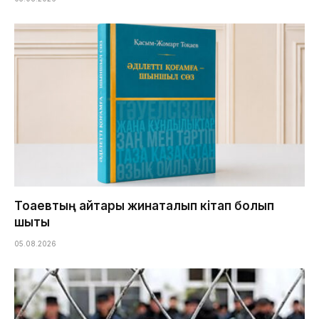
Тоқаевтың айтқары жинақталып кітап болып
шықты
05.08.2026