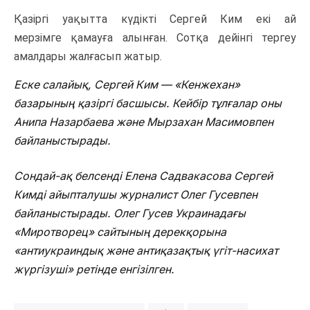
Қазіргі уақытта күдікті Сергей Ким
екі ай
мерзімге
қамауға алынған. Сотқа дейінгі тергеу
амалдары жалғасып жатыр.
Еске салайық, Сергей Ким — «Кенжехан»
базарының қазіргі басшысы. Кейбір тұлғалар оны
Анипа Назарбаева және Мырзахан Масимовпен
байланыстырады.
Сондай-ақ белсенді Елена Садвакасова Сергей
Кимді айыпталушы журналист Олег Гусевпен
байланыстырады. Олег Гусев Украинадағы
«Миротворец» сайтының дерекқорына
«антиукраиндық және антиқазақтық үгіт-насихат
жүргізуші» ретінде енгізілген.