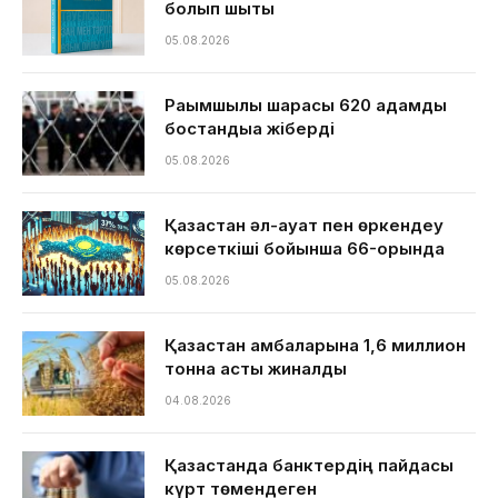
болып шықты
05.08.2026
Рақымшылық шарасы 620 адамды
бостандыққа жіберді
05.08.2026
Қазақстан әл-ауқат пен өркендеу
көрсеткіші бойынша 66-орында
05.08.2026
Қазақстан қамбаларына 1,6 миллион
тонна астық жиналды
04.08.2026
Қазақстанда банктердің пайдасы
күрт төмендеген