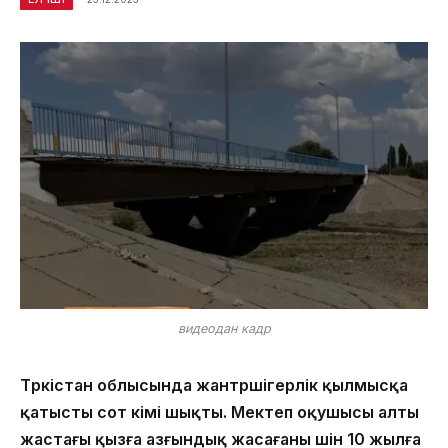
видеодан кадр
Түркістан облысында жантүршігерлік қылмысқа
қатысты сот үкімі шықты. Мектеп оқушысы алты
жастағы қызға азғындық жасағаны үшін 10 жылға