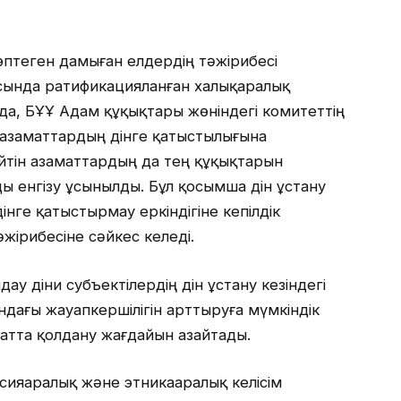
птеген дамыған елдердің тәжірибесі
асында ратификацияланған халықаралық
нда, БҰҰ Адам құқықтары жөніндегі комитеттің
 азаматтардың дінге қатыстылығына
ейтін азаматтардың да тең құқықтарын
ы енгізу ұсынылды. Бұл қосымша дін ұстану
дінге қатыстырмау еркіндігіне кепілдік
әжірибесіне сәйкес келеді.
ау діни субъектілердің дін ұстану кезіндегі
дағы жауапкершілігін арттыруға мүмкіндік
атта қолдану жағдайын азайтады.
сияаралық және этникааралық келісім