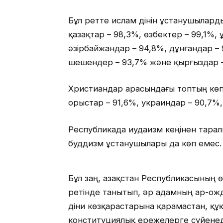
Бұл ретте ислам дінін ұстанушыларды
қазақтар – 98,3%, өзбектер – 99,1%, 
әзірбайжандар – 94,8%, дұнғандар – 
шешендер – 93,7% және қырғыздар –
Христиандар арасындағы топтың көп 
орыстар – 91,6%, украиндар – 90,7%,
Республикада иудаизм кеңінен тарал
буддизм ұстанушылары да көп емес.
Бұл заң, Қазақстан Республикасының
ретінде танытып, әр адамның ар-ожд
діни көзқарастарына қарамастан, құқ
конституциялық ережелерге сүйенеді