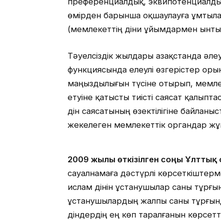
преференциалдық, эквипотенциалды
өмірден барынша оқшаулауға ұмтыла
(мемлекеттің діни ұйымдармен ынты
Тәуелсіздік жылдары Қазақстанда әлеу
функциясында елеулі өзгерістер оры
маңыздылығын түсіне отырып, мемле
етуіне қатысты тиісті саясат қалыпта
дін саясатының өзектілігіне байланы
жекелеген мемлекеттік органдар жұ
2009 жылғы өткізілген соңғы Ұлттық
сауалнамаға дәстүрлі көрсеткіштерме
ислам дінін ұстанушылар саны тұрғы
ұстанушылардың жалпы саны тұрғынд
діндердің ең көп таралғанын көрсетті