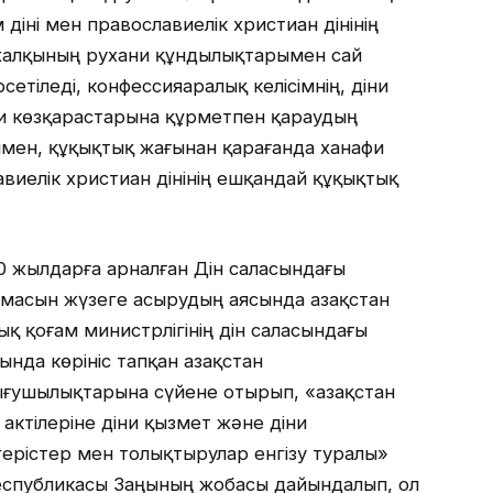
іні мен православиелік христиан дінінің
 халқының рухани құндылықтарымен сай
сетіледі, конфессияаралық келісімнің, діни
и көзқарастарына құрметпен қараудың
нмен, құқықтық жағынан қарағанда ханафи
виелік христиан дінінің ешқандай құқықтық
0 жылдарға арналған Дін саласындағы
асын жүзеге асырудың аясында Қазақстан
ық қоғам министрлігінің дін саласындағы
да көрініс тапқан Қазақстан
ғушылықтарына сүйене отырып, «Қазақстан
актілеріне діни қызмет және діни
герістер мен толықтырулар енгізу туралы»
 Республикасы Заңының жобасы дайындалып, ол