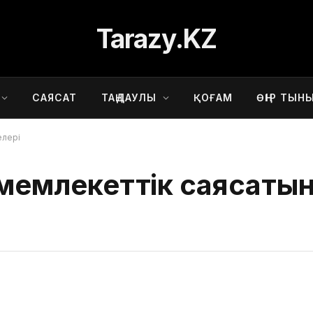
Tarazy.KZ
САЯСАТ
ТАҢДАУЛЫ
ҚОҒАМ
ӨҢІР ТЫН
елері
 мемлекеттік саясатын