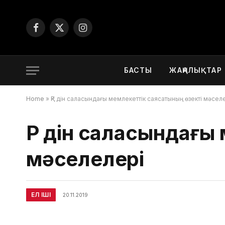
Facebook
X
Instagram
(Twitter)
БАСТЫ
ЖАҢАЛЫҚТАР
Home
»
ҚР дін саласындағы мемлекеттік саясатының өзекті мәсел
ҚР дін саласындағы
мәселелері
ЕЛ ІШІ
20.11.2019