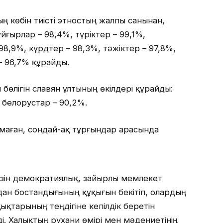
ң көбін тиісті этностың жалпы санынан,
ұйғырлар – 98,4%, түріктер – 99,1%,
98,9%, күрдтер – 98,3%, тәжіктер – 97,8%,
 96,7% құрайды.
бөлігін славян ұлтының өкілдері құрайды:
 белорустар – 90,2%.
маған, сондай-ақ тұрғындар арасында
 өзін демократиялық, зайырлы мемлекет
ан бостандығының құқығын бекітіп, олардың
ықтарының теңдігіне кепілдік беретін
. Халықтың рухани өмірі мен мәдениетінің