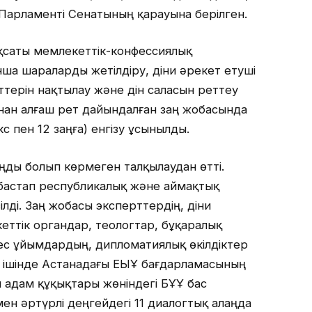
ы Парламенті Сенатының қарауына берілген.
қсаты мемлекеттік-конфессиялық
ша шараларды жетілдіру, діни әрекет етуші
ттерін нақтылау және дін саласын реттеу
нан алғаш рет дайындалған заң жобасында
кс пен 12 заңға) енгізу ұсынылды.
ды болып көрмеген талқылаудан өтті.
бастап республикалық және аймақтық
ілді. Заң жобасы эксперттердің, діни
кеттік органдар, теологтар, бұқаралық
ес ұйымдардың, дипломатиялық өкілдіктер
ішінде Астанадағы ЕҚЫҰ бағдарламасының
н адам құқықтары жөніндегі БҰҰ бас
н әртүрлі деңгейдегі 11 диалогтық алаңда