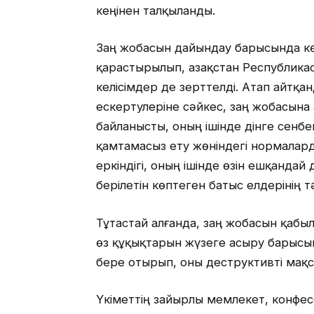
кеңінен талқыланды.
Заң жобасын дайындау барысында кө
қарастырылып, Қазақстан Республик
келісімдер де зерттелді. Атап айтқа
ескертулеріне сәйкес, заң жобасына
байланысты, оның ішінде дінге сенб
қамтамасыз ету жөніндегі нормалард
еркіндігі, оның ішінде өзін ешқандай 
берілетін көптеген батыс елдерінің т
Тұтастай алғанда, заң жобасын қабылд
өз құқықтарын жүзеге асыру барысын
бере отырып, оны деструктивті мақс
Үкіметтің зайырлы мемлекет, конфес