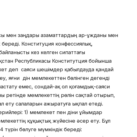
ясы мен заңдары азаматтардың ар-ұжданы мен
дік береді. Конституция конфессиялық,
 байланысты кез келген сипаттағы
ақстан Республикасы Конститутция бойынша
ет деп саяси шешімдер қабылдауда қандай
еу, яғни дін мемлекеттен бөлінген дегенді
аластату емес, сондай-ақ ол қоғамдық-саяси
ны ретінде мемлекеттің рөлін сақтай отырып,
 ету салаларын ажыратуға ықпал етеді.
рийлері: 1) мемлекет пен діни ұйымдар
мемлекеттің құқықтық жүйесіне әсер ету. Бұл
түрін бөлуге мүмкіндік береді: