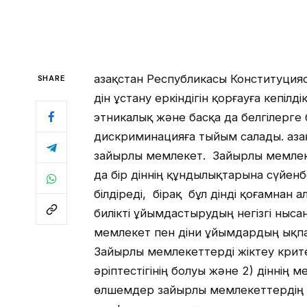
Қазақстан Республикасы Конституци
SHARE
дін ұстану еркіндігін қорғауға кепіл
этникалық және басқа да белгілерге
дискриминацияға тыйым салады. Қаз
зайырлы мемлекет. Зайырлы мемлек
да бір діннің құндылықтарына сүйенб
білдіреді, бірақ бұл дінді қоғамнан 
билікті ұйымдастырудың негізгі ныса
мемлекет пен діни ұйымдардың ықпал
Зайырлы мемлекеттерді жіктеу крите
әріптестігінің болуы және 2) діннің 
өлшемдер зайырлы мемлекеттердің 4 