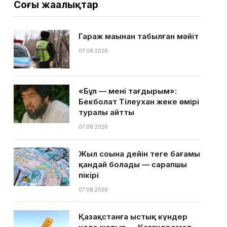
Соңғы жаңалықтар
Гараж маңынан табылған мәйіт
07.08.2026
«Бұл — менің тағдырым»:
Бекболат Тілеухан жеке өмірі
туралы айтты
07.08.2026
Жыл соңына дейін теңге бағамы
қандай болады — сарапшы
пікірі
07.08.2026
Қазақстанға ыстық күндер