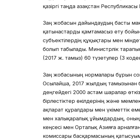
қазіргі таңда Қазақстан Республикас
Заң жобасын дайындаудың басты ма
қатынастарды қамтамасыз ету бойын
субъектілердің құқықтары мен мінде
болып табылады. Министрлік тарапы
(2017 ж. тамыз) 60 түзетулер (3 коде
Заң жобасының нормалары бұрын соң
Осылайша, 2017 жылдың тамызынан 
деңгейдегі 2000 астам шаралар өткіз
бірлестіктер өкілдерінің және мемле
ақпарат құралдары мен үкіметтік ем
мен халықаралық ұйымдардың, оның 
кеңсесі мен Орталық Азияға арналға
комиссары басқармасының қатысуыме