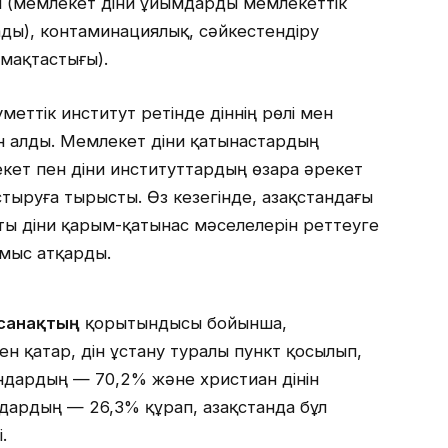
 (мемлекет діни ұйымдарды мемлекеттік
ды), контаминациялық, сәйкестендіру
мақтастығы).
меттік институт ретінде діннің рөлі мен
н алды. Мемлекет діни қатынастардың
кет пен діни институттардың өзара әрекет
стыруға тырысты. Өз кезегінде, Қазақстандағы
сты діни қарым-қатынас мәселелерін реттеуге
мыс атқарды.
 санақтың
қорытындысы бойынша,
н қатар, дін ұстану туралы пункт қосылып,
ндардың — 70,2% және христиан дінін
ардың — 26,3% құрап, Қазақстанда бұл
.