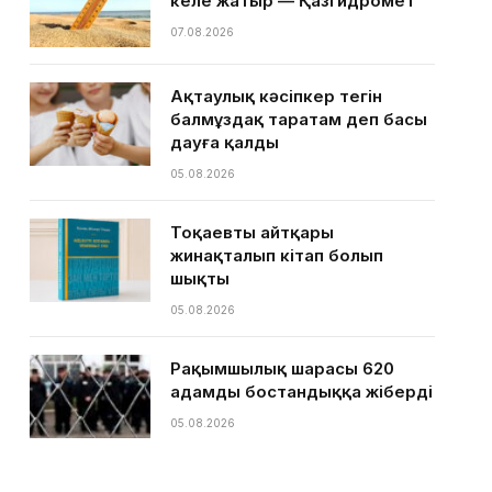
келе жатыр — Қазгидромет
07.08.2026
Ақтаулық кәсіпкер тегін
балмұздақ таратам деп басы
дауға қалды
05.08.2026
Тоқаевтың айтқары
жинақталып кітап болып
шықты
05.08.2026
Рақымшылық шарасы 620
адамды бостандыққа жіберді
05.08.2026