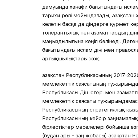
дамуында ханафи бағытындағы ислам д
тарихи рөлі мойындалады, Қазақстан
келетін басқа да діндерге құрмет көр
толерантылық пен азаматтардың дін
маңыздылығына көңіл бөлінеді. Деге
бағытындағы ислам діні мен правосла
артықшылықтары жоқ.
Қазақстан Республикасының 2017-202
мемлекеттік саясатының тұжырымдам
Республикасы Дін істері мен азаматт
мемлекеттік саясаты тұжырымдамасын
Республикасының стратегиялық қызы
Республикасының кейбір заңнамалық 
бірлестіктер мәселелері бойынша өз
(бұдан ары – заң жобасы) Қазақстан