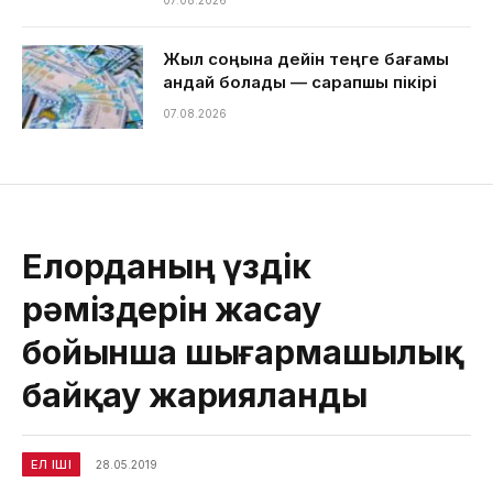
07.08.2026
Жыл соңына дейін теңге бағамы
қандай болады — сарапшы пікірі
07.08.2026
Елорданың үздік
рәміздерін жасау
бойынша шығармашылық
байқау жарияланды
ЕЛ ІШІ
28.05.2019