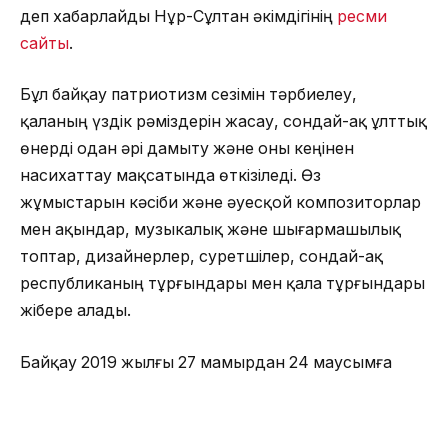
деп хабарлайды Нұр-Сұлтан әкімдігінің
ресми
сайты
.
Бұл байқау патриотизм сезімін тәрбиелеу,
қаланың үздік рәміздерін жасау, сондай-ақ ұлттық
өнерді одан әрі дамыту және оны кеңінен
насихаттау мақсатында өткізіледі. Өз
жұмыстарын кәсіби және әуесқой композиторлар
мен ақындар, музыкалық және шығармашылық
топтар, дизайнерлер, суретшілер, сондай-ақ
республиканың тұрғындары мен қала тұрғындары
жібере алады.
Байқау 2019 жылғы 27 мамырдан 24 маусымға
дейін жүргізіледі. Әндер кез-келген жанрда және
әртүрлі орындаушылар үшін жазылуы мүмкін.
Байқауға қатысқысы келетіндер Нұр-Сұлтан