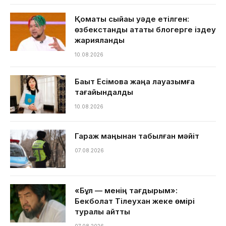
Қомақты сыйақы уәде етілген:
өзбекстандық атақты блогерге іздеу
жарияланды
10.08.2026
Бақыт Есімова жаңа лауазымға
тағайындалды
10.08.2026
Гараж маңынан табылған мәйіт
07.08.2026
«Бұл — менің тағдырым»:
Бекболат Тілеухан жеке өмірі
туралы айтты