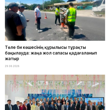
Төле би көшесінің құрылысы тұрақты
бақылауда: жаңа жол сапасы қадағаланып
жатыр
29.06.2026