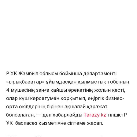
ҚР ҰҚК Жамбыл облысы бойынша департаменті
«Қырықбаевтар» ұйымдасқан қылмыстық тобының
4 мүшесінің заңға қайшы әрекетінің жолын кесті,
олар күш көрсетумен қорқытып, өңірлік бизнес-
орта өкілдерінің бірінен ақшалай қаражат
бопсалаған, — деп хабарлайды
Tarazy.kz
тілшісі ҚР
ҰҚК баспасөз қызметі»не сілтеме жасап.