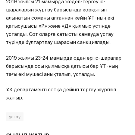
2019 жылғы 21 мамырда жедел-тергеу іс-
шараларын жүргізу барысында қорқытып
алынатын соманы алғаннан кейін ҰҚТ-ның екі
қатысушысы «Р» және «Д» қылмыс үстінде
ұсталды. Сот оларға қатысты қамауда ұстау
түрінде бұлтартпау шарасын санкциялады.
2019 жылғы 23-24 мамырда одан әрі іс-шаралар
барысында осы қылмысқа қатысы бар ҰҚТ-ның
тағы екі мүшесі анықталып, ұсталды.
ҰҚК департаменті сотқа дейінгі тергеу жүргізіп
жатыр.
ұстау