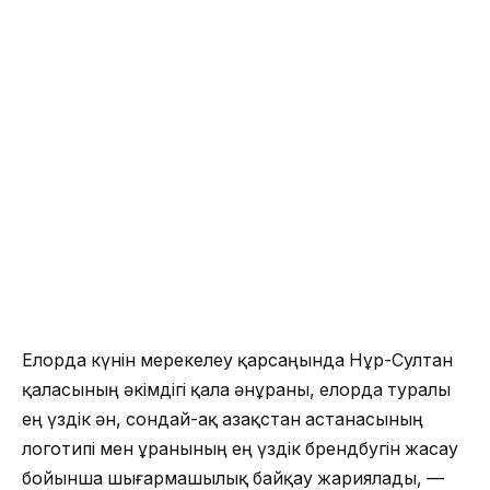
Елорда күнін мерекелеу қарсаңында Нұр-Султан
қаласының әкімдігі қала әнұраны, елорда туралы
ең үздік ән, сондай-ақ Қазақстан астанасының
логотипі мен ұранының ең үздік брендбугін жасау
бойынша шығармашылық байқау жариялады, —