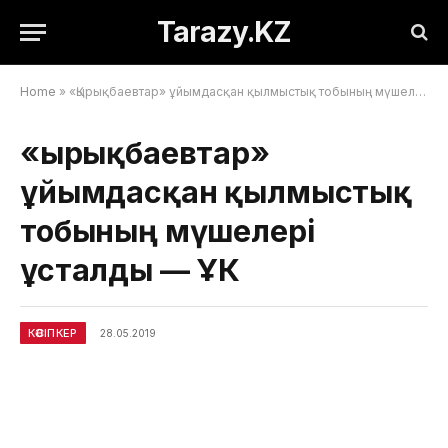
Tarazy.KZ
Home
»
«Қырықбаевтар» ұйымдасқан қылмыстық тобының мүшелері ұсталды — ҰҚК
«Қырықбаевтар»
ұйымдасқан қылмыстық
тобының мүшелері
ұсталды — ҰҚК
КӘСІПКЕР
28.05.2019