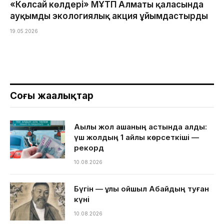
«Көлсай көлдері» МҰТП Алматы қаласында
ауқымды экологиялық акция ұйымдастырды
19.05.2026
Соңғы жаңалықтар
Ақылы жол ақшаның астында қалды:
үш жолдың 1 айлық көрсеткіші —
рекорд
10.08.2026
Бүгін — ұлы ойшыл Абайдың туған
күні
10.08.2026