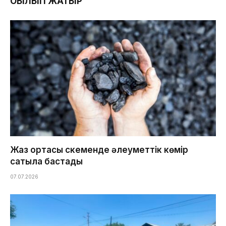
ОҚЫЛЫП ЖАТЫР
Жаз ортасы Өскеменде әлеуметтік көмір
сатыла бастады
07.07.2026