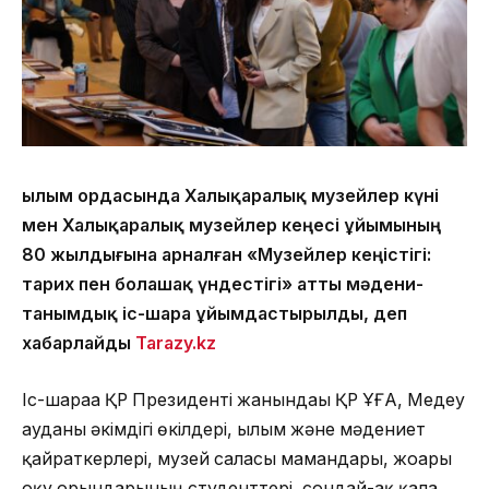
Ғылым ордасында Халықаралық музейлер күні
мен Халықаралық музейлер кеңесі ұйымының
80 жылдығына арналған «Музейлер кеңістігі:
тарих пен болашақ үндестігі» атты мәдени-
танымдық іс-шара ұйымдастырылды, деп
хабарлайды
Tarazy.kz
Іс-шараға ҚР Президенті жанындағы ҚР ҰҒА, Медеу
ауданы әкімдігі өкілдері, ғылым және мәдениет
қайраткерлері, музей саласы мамандары, жоғары
оқу орындарының студенттері, сондай-ақ қала