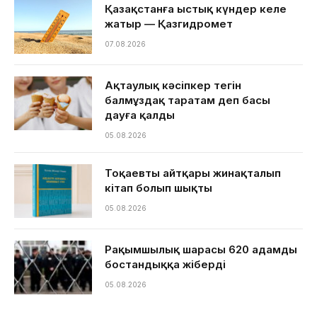
Қазақстанға ыстық күндер келе
жатыр — Қазгидромет
07.08.2026
Ақтаулық кәсіпкер тегін
балмұздақ таратам деп басы
дауға қалды
05.08.2026
Тоқаевтың айтқары жинақталып
кітап болып шықты
05.08.2026
Рақымшылық шарасы 620 адамды
бостандыққа жіберді
05.08.2026