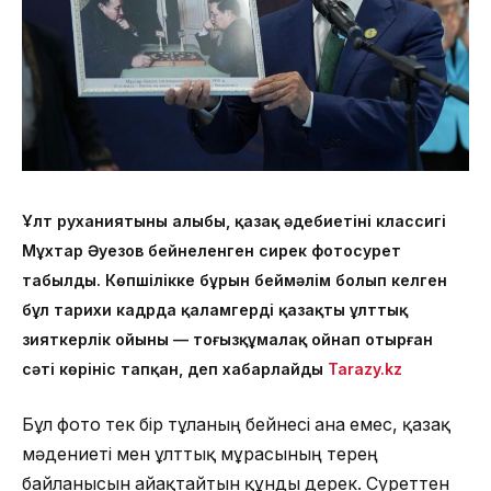
Ұлт руханиятының алыбы, қазақ әдебиетінің классигі
Мұхтар Әуезов бейнеленген сирек фотосурет
табылды. Көпшілікке бұрын беймәлім болып келген
бұл тарихи кадрда қаламгердің қазақтың ұлттық
зияткерлік ойыны — тоғызқұмалақ ойнап отырған
сәті көрініс тапқан, деп хабарлайды
Tarazy.kz
Бұл фото тек бір тұлғаның бейнесі ғана емес, қазақ
мәдениеті мен ұлттық мұрасының терең
байланысын айғақтайтын құнды дерек. Суреттен