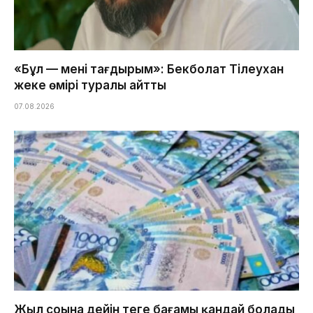
«Бұл — менің тағдырым»: Бекболат Тілеухан
жеке өмірі туралы айтты
07.08.2026
Жыл соңына дейін теңге бағамы қандай болады