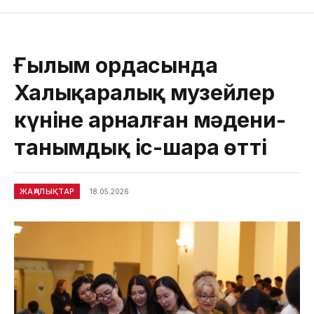
Ғылым ордасында
Халықаралық музейлер
күніне арналған мәдени-
танымдық іс-шара өтті
ЖАҢАЛЫҚТАР
18.05.2026