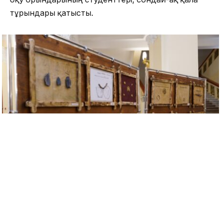
тұрғындары қатысты.
Мерекелік шараның ашылуында «Ғылым ордасы»
Бас директорының жалпы мәселелер жөніндегі