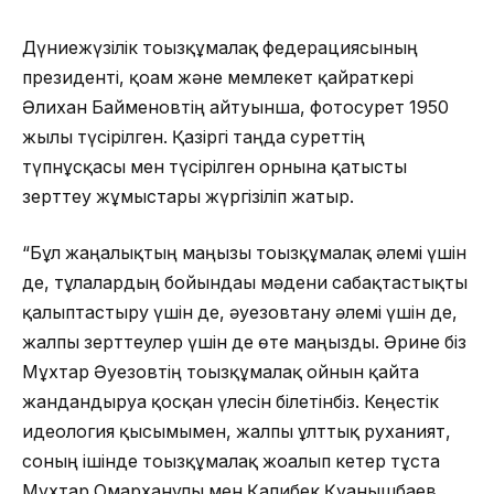
Дүниежүзілік тоғызқұмалақ федерациясының
президенті, қоғам және мемлекет қайраткері
Әлихан Байменовтің айтуынша, фотосурет 1950
жылы түсірілген. Қазіргі таңда суреттің
түпнұсқасы мен түсірілген орнына қатысты
зерттеу жұмыстары жүргізіліп жатыр.
“Бұл жаңалықтың маңызы тоғызқұмалақ әлемі үшін
де, тұлғалардың бойындағы мәдени сабақтастықты
қалыптастыру үшін де, әуезовтану әлемі үшін де,
жалпы зерттеулер үшін де өте маңызды. Әрине біз
Мұхтар Әуезовтің тоғызқұмалақ ойнын қайта
жандандыруға қосқан үлесін білетінбіз. Кеңестік
идеология қысымымен, жалпы ұлттық руханият,
соның ішінде тоғызқұмалақ жоғалып кетер тұста
Мұхтар Омарханұлы мен Қалибек Қуанышбаев