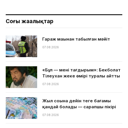
Соңғы жаңалықтар
Гараж маңынан табылған мәйіт
07.08.2026
«Бұл — менің тағдырым»: Бекболат
Тілеухан жеке өмірі туралы айтты
07.08.2026
Жыл соңына дейін теңге бағамы
қандай болады — сарапшы пікірі
07.08.2026