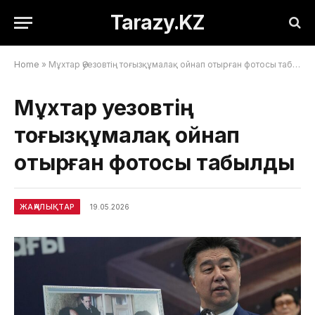
Tarazy.KZ
Home
»
Мұхтар Әуезовтің тоғызқұмалақ ойнап отырған фотосы табылды
Мұхтар Әуезовтің
тоғызқұмалақ ойнап
отырған фотосы табылды
ЖАҢАЛЫҚТАР
19.05.2026