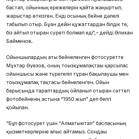
бастап, ойынның ережелерін қайта жаңғыртып,
жарыстар өткізген. Енді осының бейне дәлелі
табылып отыр. Бұған дейін құжаттардан білдік те,
біз айтып отырған суреті болмап еді”,– дейді Әлихан
Байменов.
Ойыншылардың аты бейнеленген фотосуретте
Мұхтар Әуезов, оның тоғызқұмалақтағы қарсылас
ойыншысы және түрегеліп тұрған бақылаушы мен
тоғызқұмалақ тақтасы бейнеленген. Ойын
барысында тараптардың ойланып отырған сәттегі
фотобейненің астына “1950 жыл” деп белгі
қойылған.
“Бұл фотосурет үшін “Алматыкітап” баспасының
қызметкерлеріне алғыс айтамыз. Сондағы