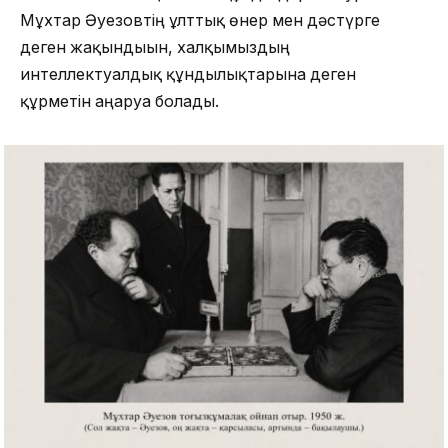
Мұхтар Әуезовтің ұлттық өнер мен дәстүрге
деген жақындығын, халқымыздың
интеллектуалдық құндылықтарына деген
құрметін аңғаруға болады.