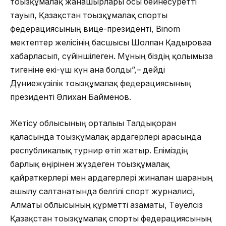
тоғызқұмалақ жанашырлары осы бейнесуретті
тауып, Қазақстан тоғызқұмалақ спорты
федерациясының вице-президенті, Binom
мектептер желісінің басшысы Шолпан Қадыроваға
хабарласып, сүйіншілеген. Мұның біздің қолымызға
тигеніне екі-үш күн ғана болды”,– дейді
Дүниежүзілік тоғызқұмалақ федерациясының
президенті Әлихан Байменов.
Жетісу облысының орталығы Талдықорған
қаласында тоғызқұмалақ ардагерлері арасында
республикалық турнир өтіп жатыр. Еліміздің
барлық өңірінен жүздеген тоғызқұмалақ
қайраткерлері мен ардагерлері жиналған шараның
ашылу салтанатында белгілі спорт журналисі,
Алматы облысының құрметті азаматы, Тәуелсіз
Қазақстан тоғызқұмалақ спорты федерациясының