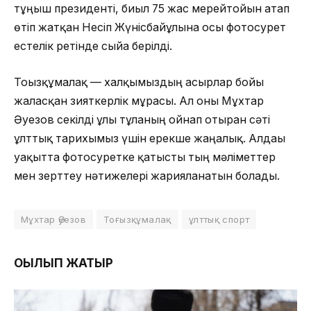
тұңғыш президенті, биыл 75 жас мерейтойын атап
өтіп жатқан Несіп Жүнісбайұлына осы фотосурет
естелік ретінде сыйға берілді.
Тоғызқұмалақ — халқымыздың ғасырлар бойы
жалғасқан зияткерлік мұрасы. Ал оны Мұхтар
Әуезов секілді ұлы тұлғаның ойнап отырған сәті
ұлттық тарихымыз үшін ерекше жаңалық. Алдағы
уақытта фотосуретке қатысты тың мәліметтер
мен зерттеу нәтижелері жарияланатын болады.
Мұхтар Әуезов
Тоғызқұмалақ
ұлттық спорт
ОҚЫЛЫП ЖАТЫР