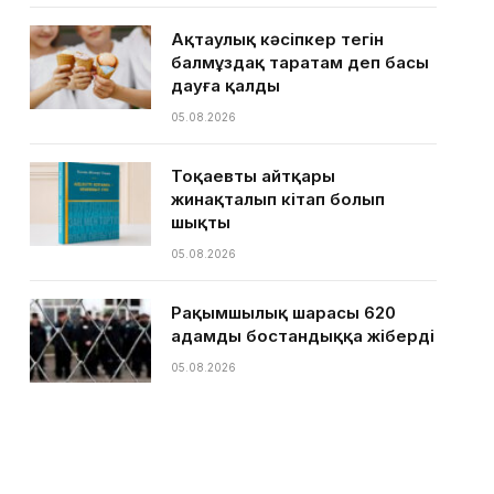
Ақтаулық кәсіпкер тегін
балмұздақ таратам деп басы
дауға қалды
05.08.2026
Тоқаевтың айтқары
жинақталып кітап болып
шықты
05.08.2026
Рақымшылық шарасы 620
адамды бостандыққа жіберді
05.08.2026