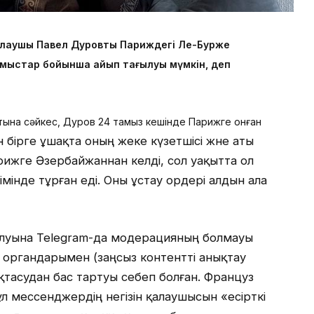
қалаушы Павел Дуровты Париждегі Ле-Бурже
мыстар бойынша айып тағылуы мүмкін, деп
тына сәйкес, Дуров 24 тамыз кешінде Парижге қонған
н бірге ұшақта оның жеке күзетшісі және аты
рижге Әзербайжаннан келді, сол уақытта ол
імінде тұрған еді. Оны ұстау ордері алдын ала
талуына Telegram-да модерацияның болмауы
ау органдарымен (заңсыз контентті анықтау
қтасудан бас тартуы себеп болған. Француз
л мессенджердің негізін қалаушысын «есірткі