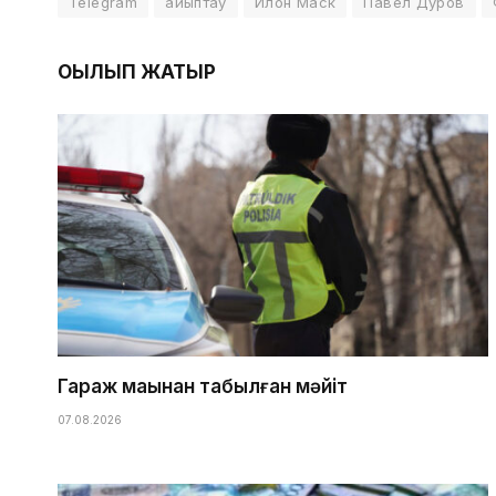
Telegram
айыптау
Илон Маск
Павел Дуров
ОҚЫЛЫП ЖАТЫР
Гараж маңынан табылған мәйіт
07.08.2026