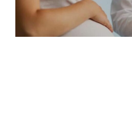
Жетісу облысы аяғы ауыр аналарға ерекше 
көңіл бөліп, жиі-жиі білікті дәрігерлердің 
Жетісу облысында бүгінге
5775
жүкті 
үшін өте маңызды, сол себепті үстім
облыстық перинаталдық орталығында
ғылыми орталығының: