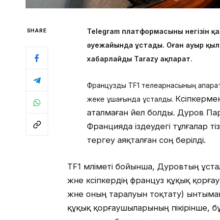
SHARE
Telegram платформасының негізін 
әуежайында ұстады. Оған ауыр қыл
хабарлайды Tarazy ақпарат.
Француздық TF1 телеарнасының ақпара
Кәсіпкерме
жеке ұшағында ұсталды.
аталмаған әйел болды. Дуров Па
Францияда іздеудегі тұлғалар тіз
тергеу аяқталған соң берілді.
TF1 мәліметі бойынша, Дуровтың ұс
және кәсіпкердің француз құқық қорғ
және оның таралуын тоқтату) ынтыма
құқық қорғаушыларының пікірінше, бұ