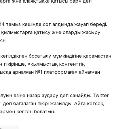
арға және алаяқтыққа қатысы бар» деп
 24 тамыз кешінде сот алдында жауап береді.
 қылмыстарға қатысу және оларды жасыру
ін.
кепілдікпен босатылу мүмкіндігіне қарамастан
ің пікірінше, «қылмыстық контенттің
ысқа арналған №1 платформаға» айналған
уын өзіне назар аудару деп санайды. Twitter
 деп бағалаған пікірі жазылды. Айта кетсек,
армен келген болатын.