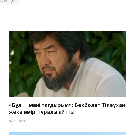
Франция
«Бұл — менің тағдырым»: Бекболат Тілеухан
жеке өмірі туралы айтты
07.08.2026