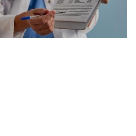
қамқорлық танытуда. Олардың денсаулығына ерекше
қабылдауын ұйымдастыруды.
әйел есепте тұр, олардың жүктілігі сәтті өтуі біз
іздегі жылдың
22-23 тамыз
аралығында
 Акушерлік гинекология және перинаталогия