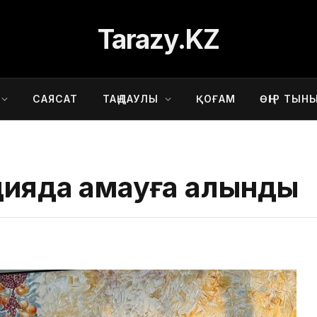
Tarazy.KZ
САЯСАТ
ТАҢДАУЛЫ
ҚОҒАМ
ӨҢІР ТЫН
ияда қамауға алынды