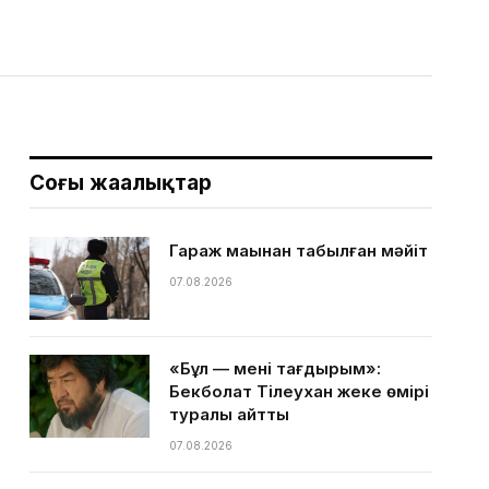
Соңғы жаңалықтар
Гараж маңынан табылған мәйіт
07.08.2026
«Бұл — менің тағдырым»:
Бекболат Тілеухан жеке өмірі
туралы айтты
07.08.2026