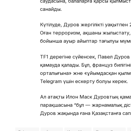
саудасына, балаларға қарсы қылмыст
санайды.
Күтілуде, Дуров жергілікті уақытпен
Оған терроризм, ақшаны жылыстату,
бойынша ауыр айыптар тағылуы мүмк
TF1 дерегіне сүйенсек, Павел Дуров 
қамауда қалады. Бұл, француз билігін
орталығына» және «ұйымдасқан қылм
Telegram үшін ескерту болуы керек.
Ал атақты Илон Маск Дуровтың қамал
парақшасына “бұл — жарнамалық әдіс”
Дуров жақында ғана Қазақстанға сап