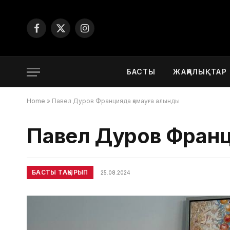
Facebook
X
Instagram
(Twitter)
БАСТЫ
ЖАҢАЛЫҚТАР
Home
»
Павел Дуров Францияда қамауға алынды
Павел Дуров Франц
БАСТЫ ТАҚЫРЫП
25.08.2024