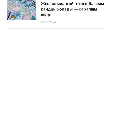
Жыл соңына дейін теңге бағамы
қандай болады — сарапшы
пікірі
07.08.2026
Қазақстанға ыстық күндер
келе жатыр — Қазгидромет
07.08.2026
Ақтаулық кәсіпкер тегін
балмұздақ таратам деп басы
дауға қалды
05.08.2026
Тоқаевтың айтқары
жинақталып кітап болып
шықты
05.08.2026