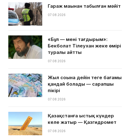
Гараж маңынан табылған мәйіт
07.08.2026
«Бұл — менің тағдырым»:
Бекболат Тілеухан жеке өмірі
туралы айтты
07.08.2026
Жыл соңына дейін теңге бағамы
қандай болады — сарапшы
пікірі
07.08.2026
Қазақстанға ыстық күндер
келе жатыр — Қазгидромет
07.08.2026