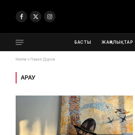
Facebook
X
Instagram
(Twitter)
БАСТЫ
ЖАҢАЛЫҚТАР
Home
»
Павел Дуров
ҚАРАУ