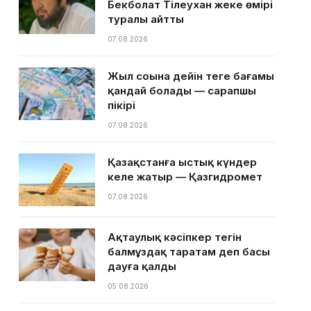
Бекболат Тілеухан жеке өмірі
туралы айтты
07.08.2026
Жыл соңына дейін теңге бағамы
қандай болады — сарапшы
пікірі
07.08.2026
Қазақстанға ыстық күндер
келе жатыр — Қазгидромет
07.08.2026
Ақтаулық кәсіпкер тегін
балмұздақ таратам деп басы
дауға қалды
05.08.2026