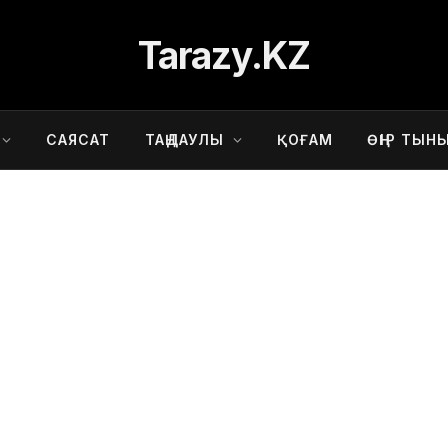
Tarazy.KZ
САЯСАТ
ТАҢДАУЛЫ
ҚОҒАМ
ӨҢІР ТЫН