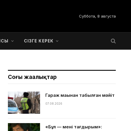
Суббота, 8 августа
ЫСЫ
СІЗГЕ КЕРЕК
Соңғы жаңалықтар
Гараж маңынан табылған мәйіт
07.08.2026
«Бұл — менің тағдырым»: