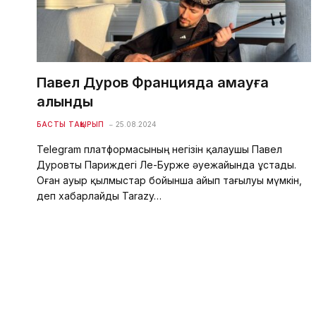
Павел Дуров Францияда қамауға
алынды
БАСТЫ ТАҚЫРЫП
25.08.2024
Telegram платформасының негізін қалаушы Павел
Дуровты Париждегі Ле-Бурже әуежайында ұстады.
Оған ауыр қылмыстар бойынша айып тағылуы мүмкін,
деп хабарлайды Tarazy…