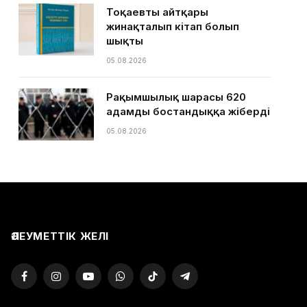
Тоқаевтың айтқары
жинақталып кітап болып
шықты
05.08.2026
Рақымшылық шарасы 620
адамды бостандыққа жіберді
05.08.2026
ӘЛЕУМЕТТІК ЖЕЛІ
Facebook
Instagram
YouTube
WhatsApp
TikTok
Telegram