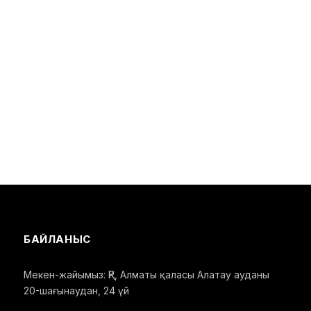
БАЙЛАНЫС
Мекен-жайымыз: ҚР, Алматы қаласы Алатау ауданы
20-шағынаудан, 24 үй