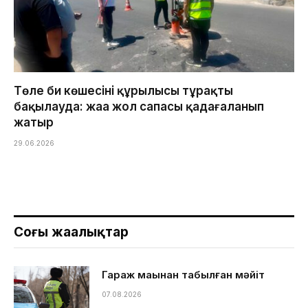
Төле би көшесінің құрылысы тұрақты
бақылауда: жаңа жол сапасы қадағаланып
жатыр
29.06.2026
Соңғы жаңалықтар
Гараж маңынан табылған мәйіт
07.08.2026