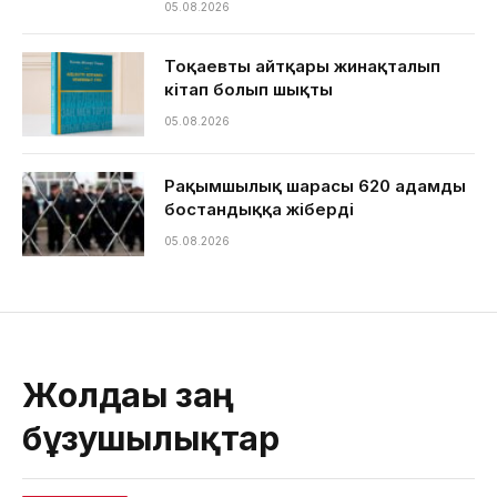
05.08.2026
Тоқаевтың айтқары жинақталып
кітап болып шықты
05.08.2026
Рақымшылық шарасы 620 адамды
бостандыққа жіберді
05.08.2026
Жолдағы заң
бұзушылықтар