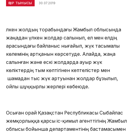
ӨҢІР ТЫНЫСЫ
30.07.2019
Үлкен жолдың торабындағы Жамбыл облысында
жаңадан үлкен жолдар салынып, ел мен елдің
арасындағы байланыс нығайып, жүк тасымалы
көлемінің артқанын көрсетуде. Алайда, жаңа
салынған және ескі жолдарда ауыр жүк
көліктердің тым көптігінен кептелістер мен
шамадан тыс жүк артуынан жолдар бұзылып,
ойлы шұңқырлы жерлері көбеюде.
Осыған орай Қазақстан Республикасы Сыбайлас
жемқорлыққа қарсы іс-қимыл агенттігінің Жамбыл
облысы бойынша департаментінің бастамасымен