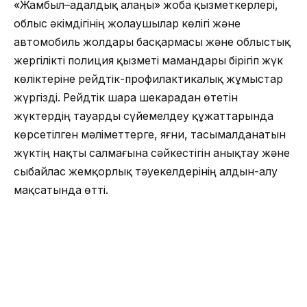
«Жамбыл–адалдық алаңы» жоба қызметкерлері,
облыс әкімдігінің жолаушылар көлігі және
автомобиль жолдары басқармасы және облыстық
жергілікті полиция қызметі мамандары бірігіп жүк
көліктеріне рейдтік-профилактикалық жұмыстар
жүргізді. Рейдтік шара шекарадан өтетін
жүктердің тауарды сүйемелдеу құжаттарында
көрсетілген мәліметтерге, яғни, тасымалданатын
жүктің нақты салмағына сәйкестігін анықтау және
сыбайлас жемқорлық тәуекелдерінің алдын-алу
мақсатында өтті.
Шара барысында жүк көліктерін арнайы таразыға
салу арқылы жүктің салмағын бақылауға алып,
нәтижесінде анықталған заң бұзушылықтарға 8
хаттама толтырып, 2 447 910 теңге айыппұл