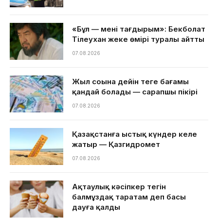
«Бұл — менің тағдырым»: Бекболат
Тілеухан жеке өмірі туралы айтты
07.08.2026
Жыл соңына дейін теңге бағамы
қандай болады — сарапшы пікірі
07.08.2026
Қазақстанға ыстық күндер келе
жатыр — Қазгидромет
07.08.2026
Ақтаулық кәсіпкер тегін
балмұздақ таратам деп басы
дауға қалды