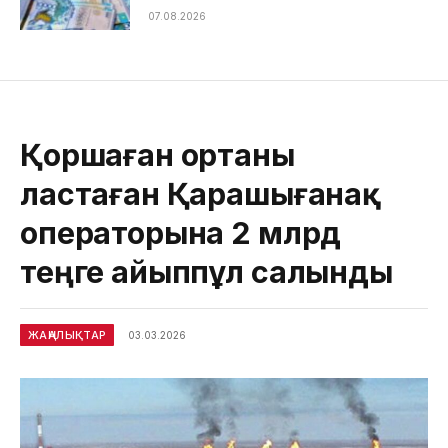
07.08.2026
Қоршаған ортаны
ластаған Қарашығанақ
операторына 2 млрд
теңге айыппұл салынды
ЖАҢАЛЫҚТАР
03.03.2026