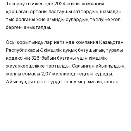
Тексеру нәтижесінде 2024 жылы компания
қоршаған ортаны ластаушы заттардың шамадан
тыс болғаны және ағынды сулардың төгілуіне жол
бергені анықталды.
Осы қорытындылар негізінде компания Қазақстан
Республикасы Әкімшілік құқық бұзушылық туралы
кодексінің 328-бабын бұзғаны үшін әкімшілік
жауапкершілікке тартылды. Салынған айыппұлдың
жалпы сомасы 2,07 миллиард теңгені құрады.
Айыппұлды ерікті түрде төлеу мерзімі аяқталған
жоқ.
Сонымен қатар, департамент шамадан тыс
шығарындылар мен төгінділердің себептерін
талдау, сондай-ақ болашақта осындай
бұзушылықтардың алдын алуға бағытталған