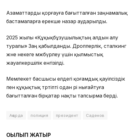
Азаматтарды қорғауға бағытталған заңнамалық
бастамаларға ерекше назар аударылды.
2025 жылы «Құқықбұзушылықтың алдын алу
туралы» Заң қабылданды. Дропперлік, сталкинг
және некеге мәжбүрлеу үшін қылмыстық
жауапкершілік енгізілді.
Мемлекет басшысы елдегі қоғамдық қауіпсіздік
пен құқықтық тәртіпті одан әрі нығайтуға
бағытталған бірқатар нақты тапсырма берді.
Ақорда
полиция
президент
Саденов
ОҚЫЛЫП ЖАТЫР