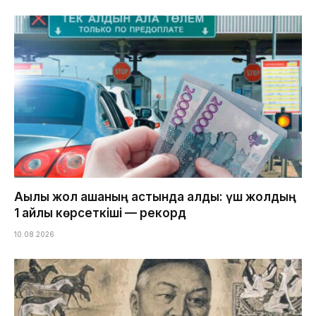
Ақылы жол ақшаның астында қалды: үш жолдың
1 айлық көрсеткіші — рекорд
10.08.2026