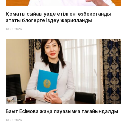
Қомақты сыйақы уәде етілген: өзбекстандық
атақты блогерге іздеу жарияланды
10.08.2026
Бақыт Есімова жаңа лауазымға тағайындалды
10.08.2026