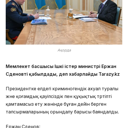
Ақорда
Мемлекет басшысы Ішкі істер министрі Ержан
Сәденовті қабылдады, деп хабарлайды Tarazy.kz
Президентке елдегі криминогендік ахуал туралы
және қоғамдық қауіпсіздік пен құқықтық тәртіпті
қамтамасыз ету жөнінде бұған дейін берген
тапсырмаларының орындалу барысы баяндалды.
Ержан Сәденов: