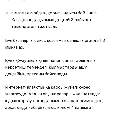
биылғы екі айдың қорытындысы бойынша
Қазақстанда қылмыс деңгейі 8 пайызға
төмендегенін жеткізді.
Бұл былтырғы сәйкес кезеңмен салыстырғанда 1,3
мыңға аз.
Құқықбұзушылықтың негізгі санаттарындағы
көрсеткіш төмендеп, қылмыстарды ашу
деңгейінің артқаны байқалады.
Интернет-алаяқтыққа қарсы жүйелі күрес
жалғасуда. Алдын алу шаралары және шетелдік
құқық қорғау органдарымен өзара іс-қимылдың
арқасында киберқылмыс көлемі 4 пайызға