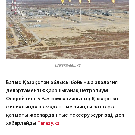
uralskweek.kz
Батыс Қазақстан облысы бойынша экология
департаменті «Қарашығанақ Петролиум
Оперейтинг Б.В.» компаниясының Қазақстан
филиалында шамадан тыс зиянды заттарға
қатысты жоспардан тыс тексеру жүргізді, деп
хабарлайды
Tarazy.kz