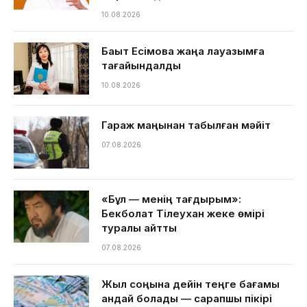
10.08.2026
Бақыт Есімова жаңа лауазымға
тағайындалды
10.08.2026
Гараж маңынан табылған мәйіт
07.08.2026
«Бұл — менің тағдырым»:
Бекболат Тілеухан жеке өмірі
туралы айтты
07.08.2026
Жыл соңына дейін теңге бағамы
қандай болады — сарапшы пікірі