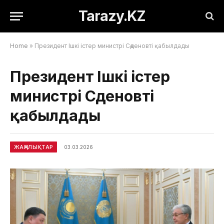
Tarazy.KZ
Home
»
Президент Ішкі істер министрі Сәденовті қабылдады
Президент Ішкі істер
министрі Сәденовті
қабылдады
ЖАҢАЛЫҚТАР
03.03.2026