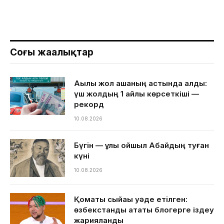
Соңғы жаңалықтар
Ақылы жол ақшаның астында қалды:
үш жолдың 1 айлық көрсеткіші —
рекорд
10.08.2026
Бүгін — ұлы ойшыл Абайдың туған
күні
10.08.2026
Қомақты сыйақы уәде етілген:
өзбекстандық атақты блогерге іздеу
жарияланды