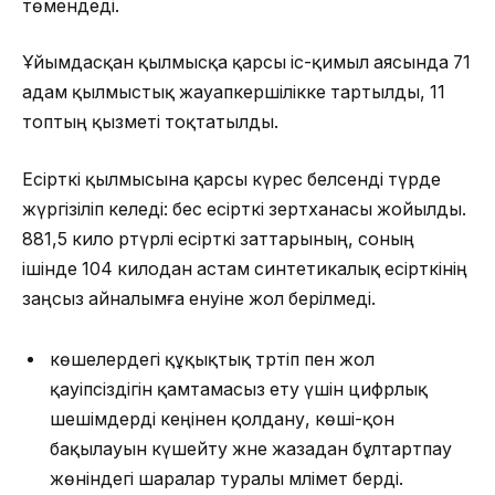
төмендеді.
Ұйымдасқан қылмысқа қарсы іс-қимыл аясында 71
адам қылмыстық жауапкершілікке тартылды, 11
топтың қызметі тоқтатылды.
Есірткі қылмысына қарсы күрес белсенді түрде
жүргізіліп келеді: бес есірткі зертханасы жойылды.
881,5 кило әртүрлі есірткі заттарының, соның
ішінде 104 килодан астам синтетикалық есірткінің
заңсыз айналымға енуіне жол берілмеді.
көшелердегі құқықтық тәртіп пен жол
қауіпсіздігін қамтамасыз ету үшін цифрлық
шешімдерді кеңінен қолдану, көші-қон
бақылауын күшейту және жазадан бұлтартпау
жөніндегі шаралар туралы мәлімет берді.