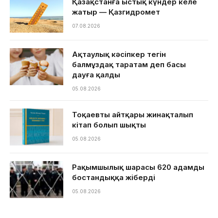
Қазақстанға ыстық күндер келе
жатыр — Қазгидромет
07.08.2026
Ақтаулық кәсіпкер тегін
балмұздақ таратам деп басы
дауға қалды
05.08.2026
Тоқаевтың айтқары жинақталып
кітап болып шықты
05.08.2026
Рақымшылық шарасы 620 адамды
бостандыққа жіберді
05.08.2026