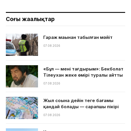
Соңғы жаңалықтар
Гараж маңынан табылған мәйіт
07.08.2026
«Бұл — менің тағдырым»: Бекболат
Тілеухан жеке өмірі туралы айтты
07.08.2026
Жыл соңына дейін теңге бағамы
қандай болады — сарапшы пікірі
07.08.2026