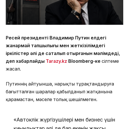
Ресей президенті Владимир Путин елдегі
жанармай тапшылығы мен жеткізілімдегі
іркілістер әлі де сақталып отырғанын мәлімдеді,
деп хабарлайды
Tarazy.kz
Bloomberg-ке
сілтеме
жасап.
Путиннің айтуынша, нарықты тұрақтандыруға
бағытталған шаралар қабылданып жатқанына
қарамастан, мәселе толық шешілмеген.
«Автокөлік жүргізушілері мен бизнес үшін
қиындықтар әлі де бар екенін жақсы