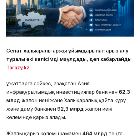
Сенат халықаралық қаржы ұйымдарынан қарыз алу
туралы екі келісімді мақұлдады, деп хабарлайды
Tarazy.kz
Құжаттарға сәйкес, Қазақстан Азия
инфрақұрылымдық инвестициялар банкінен
62,3
млрд
жапон иені және Халықаралық қайта құру
және даму банкінен
92,3 млрд
жапон иені
көлемінде қарыз алады.
Жалпы қарыз көлемі шамамен
464 млрд
теңге.