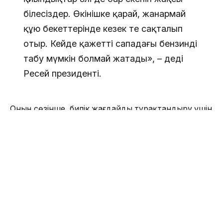
білесіздер. Өкінішке қарай, жанармай
құю бекеттерінде кезек те сақталып
отыр. Кейде қажетті сападағы бензинді
табу мүмкін болмай жатады», – деді
Ресей президенті.
Оның сөзінше, билік жағдайды тұрақтандыру үшін
түрлі тетіктерді қарастырып жатыр. Соның ішінде
дизель отынын экспорттауға толық тыйым салу
мүмкіндігі де талқылануда. Алайда бұл жөнінде
түпкілікті шешім әлі қабылданбаған.
Путин сондай-ақ елдегі бензин қоры былтырғы
деңгейге жуық екенін айтты. Оның мәліметінше,
қазіргі таңда қор көлемі шамамен 1,7 млн тоннаны