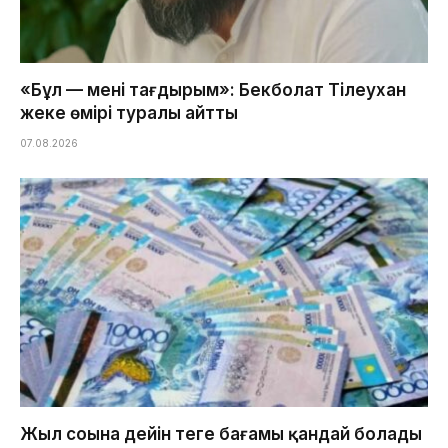
«Бұл — менің тағдырым»: Бекболат Тілеухан
жеке өмірі туралы айтты
07.08.2026
Жыл соңына дейін теңге бағамы қандай болады