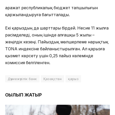
Қаражат республикалық бюджет тапшылығын
қаржыландыруға бағытталады.
Екі қарыздың да шарттары бірдей. Несие 11 жылға
рәсімделеді, оның ішінде алғашқы 5 жылы –
жеңілдік кезеңі. Пайыздық мөлшерлеме нарықтық
TONA индексіне байланыстырылған. Ал қарызға
қызмет көрсету үшін 0,25 пайыз көлемінде
комиссия белгіленген.
Дүниежүзілік банк
Қазақстан
қарыз
ОҚЫЛЫП ЖАТЫР