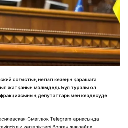
кий соғыстың негізгі кезеңін қарашаға
лып жатқанын мәлімдеді. Бұл туралы ол
 фракциясының депутаттарымен кездесуде
Василевская-Смаглюк Telegram-арнасында
ауіпсіздік кепілдіктері болған жағдайда