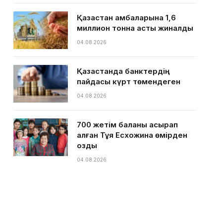
Қазақстан қамбаларына 1,6
миллион тонна астық жиналды
04.08.2026
Қазақстанда банктердің
пайдасы күрт төмендеген
04.08.2026
700 жетім баланы асырап
алған Тұяқ Есхожина өмірден
озды
04.08.2026