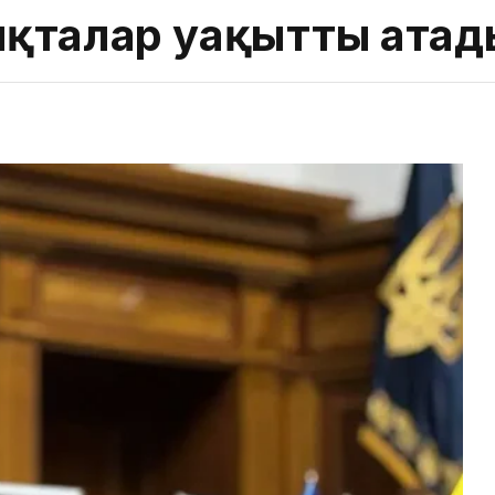
яқталар уақытты атад