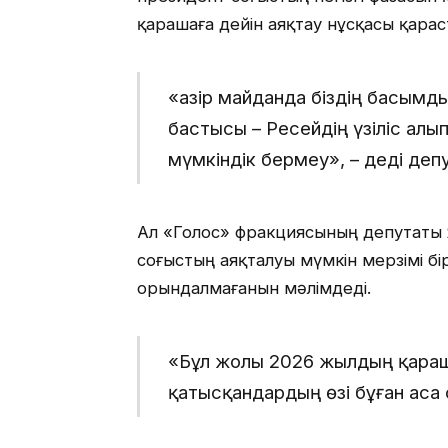
қарашаға дейін аяқтау нұсқасы қара
«Қазір майданда біздің басымд
бастысы – Ресейдің үзіліс алып
мүмкіндік бермеу», – деді депу
Ал «Голос» фракциясының депутаты
соғыстың аяқталуы мүмкін мерзімі б
орындалмағанын мәлімдеді.
«Бұл жолы 2026 жылдың қараш
қатысқандардың өзі бұған аса 