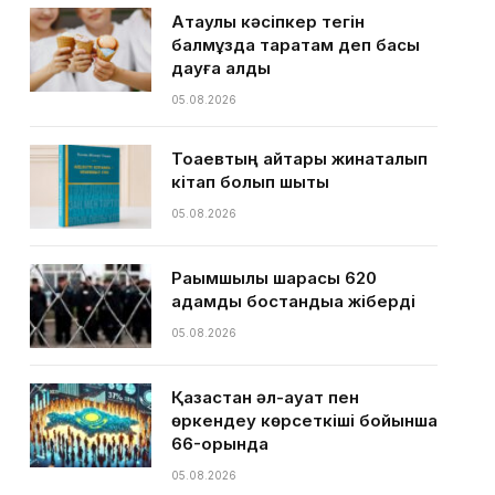
Ақтаулық кәсіпкер тегін
балмұздақ таратам деп басы
дауға қалды
05.08.2026
Тоқаевтың айтқары жинақталып
кітап болып шықты
05.08.2026
Рақымшылық шарасы 620
адамды бостандыққа жіберді
05.08.2026
Қазақстан әл-ауқат пен
өркендеу көрсеткіші бойынша
66-орында
05.08.2026