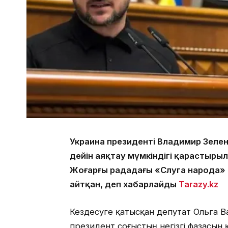
Украина президенті Владимир Зеленс
дейін аяқтау мүмкіндігі қарастыры
Жоғарғы рададағы «Слуга народа»
айтқан, деп хабарлайды
Tarazy.kz
Кездесуге қатысқан депутат Ольга 
президент соғыстың негізгі фазасын қ