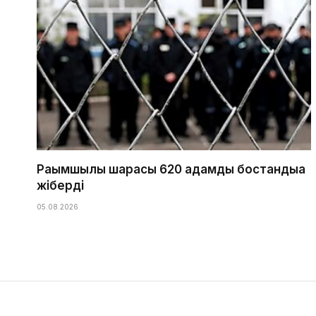
Рақымшылық шарасы 620 адамды бостандыққа
жіберді
05.08.2026