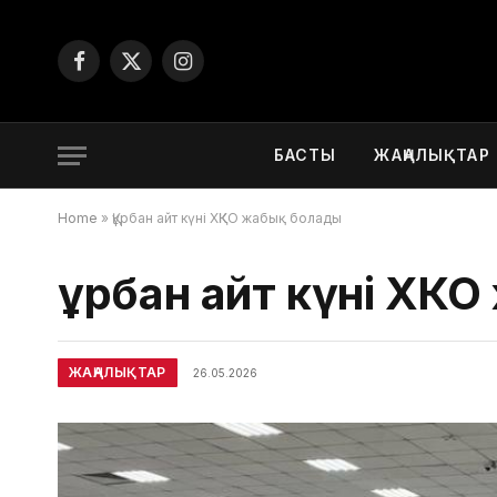
Facebook
X
Instagram
(Twitter)
БАСТЫ
ЖАҢАЛЫҚТАР
Home
»
Құрбан айт күні ХҚКО жабық болады
Құрбан айт күні ХҚ
ЖАҢАЛЫҚТАР
26.05.2026