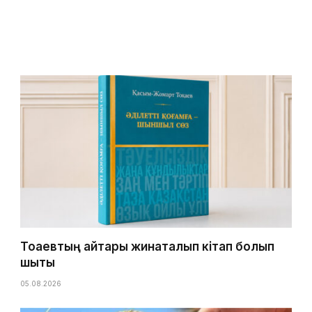
Тоқаевтың айтқары жинақталып кітап болып
шықты
05.08.2026