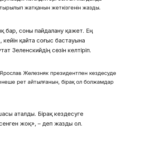
стырылып жатқанын жеткізгенін жазды.
ық бар, соны пайдалану қажет. Ең
, кейін қайта соғыс бастауына
тат Зеленскийдің сөзін келтіріп.
 Ярослав Железняк президентпен кездесуде
ірнеше рет айтылғанын, бірақ ол болжамдар
асы аталды. Бірақ кездесуге
сенген жоқ», – деп жазды ол.