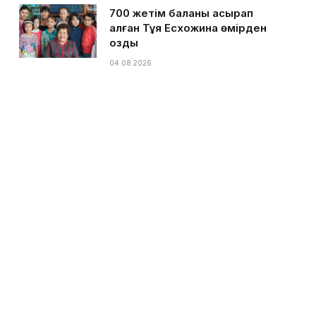
700 жетім баланы асырап
алған Тұяқ Есхожина өмірден
озды
04.08.2026