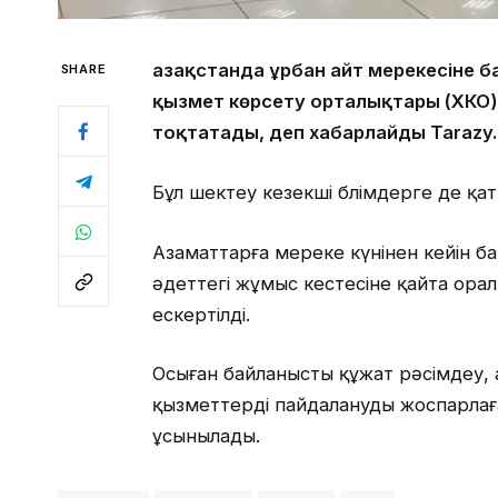
Қазақстанда Құрбан айт мерекесіне
SHARE
қызмет көрсету орталықтары (ХҚКО
тоқтатады, деп хабарлайды Tarazy.
Бұл шектеу кезекші бөлімдерге де қа
Азаматтарға мереке күнінен кейін 
әдеттегі жұмыс кестесіне қайта ора
ескертілді.
Осыған байланысты құжат рәсімдеу, 
қызметтерді пайдалануды жоспарлағ
ұсынылады.