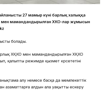
 байланысты 27 мамыр күні барлық халыққа
) мен мамандандырылған ХҚКО-лар жұмысын
kz
тысты болады.
барлық ХҚКО мен мамандандырылған ХҚКО
лып, қалыпты режимде қызмет көрсететіні
анықтама алу немесе басқа да мемлекеттік
ан азаматтарға алдын ала уақытты ескеру