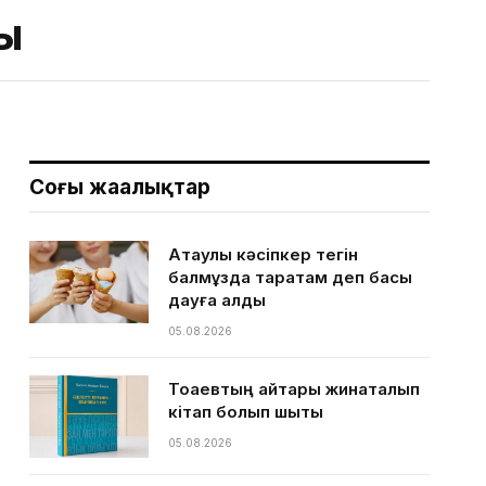
ы
Соңғы жаңалықтар
Ақтаулық кәсіпкер тегін
балмұздақ таратам деп басы
дауға қалды
05.08.2026
Тоқаевтың айтқары жинақталып
кітап болып шықты
05.08.2026