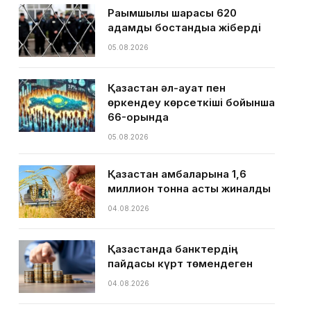
Рақымшылық шарасы 620
адамды бостандыққа жіберді
05.08.2026
Қазақстан әл-ауқат пен
өркендеу көрсеткіші бойынша
66-орында
05.08.2026
Қазақстан қамбаларына 1,6
миллион тонна астық жиналды
04.08.2026
Қазақстанда банктердің
пайдасы күрт төмендеген
04.08.2026