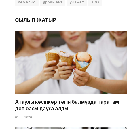
демалыс
Құрбан айт
ұызмет
ХҚКО
ОҚЫЛЫП ЖАТЫР
Ақтаулық кәсіпкер тегін балмұздақ таратам
деп басы дауға қалды
05.08.2026