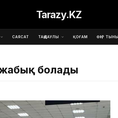
Tarazy.KZ
САЯСАТ
ТАҢДАУЛЫ
ҚОҒАМ
ӨҢІР ТЫН
КО жабық болады