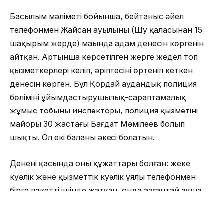
Басылым мәліметі бойынша, бейтаныс әйел
телефонмен Жайсан ауылының (Шу қаласынан 15
шақырым жерде) маңында адам денесін көргенін
айтқан. Артынша көрсетілген жерге жедел топ
қызметкерлері келіп, әріптесінің өртеніп кеткен
денесін көрген. Бұл Қордай аудандық полиция
бөлімінің ұйымдастырушылық-сараптамалық
жұмыс тобының инспекторы, полиция қызметінің
майоры 30 жастағы Бағдат Мәмілеев болып
шықты. Ол екі баланың әкесі болатын.
Дененің қасында оның құжаттары болған: жеке
куәлік және қызметтік куәлік ұялы телефонмен
бірге пакеттің ішінде жатқан, онда азғантай ақша,
джинс, екі жейде және басқа да киімдер болған.
Жолға арналған пакет денеден 10 метр жерде