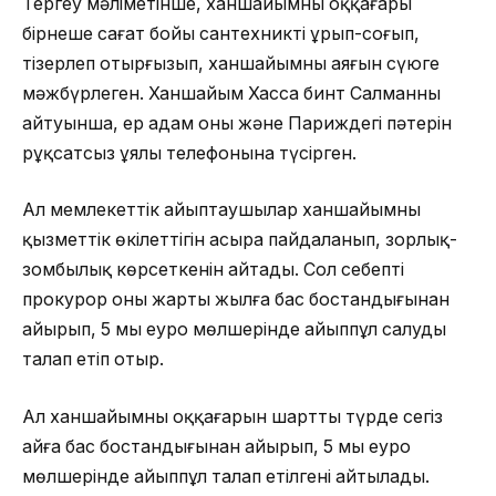
Тергеу мәліметінше, ханшайымның оққағары
бірнеше сағат бойы сантехникті ұрып-соғып,
тізерлеп отырғызып, ханшайымның аяғын сүюге
мәжбүрлеген. Ханшайым Хасса бинт Салманның
айтуынша, ер адам оны және Париждегі пәтерін
рұқсатсыз ұялы телефонына түсірген.
Ал мемлекеттік айыптаушылар ханшайымның
қызметтік өкілеттігін асыра пайдаланып, зорлық-
зомбылық көрсеткенін айтады. Сол себепті
прокурор оны жарты жылға бас бостандығынан
айырып, 5 мың еуро мөлшерінде айыппұл салуды
талап етіп отыр.
Ал ханшайымның оққағарын шартты түрде сегіз
айға бас бостандығынан айырып, 5 мың еуро
мөлшерінде айыппұл талап етілгені айтылады.