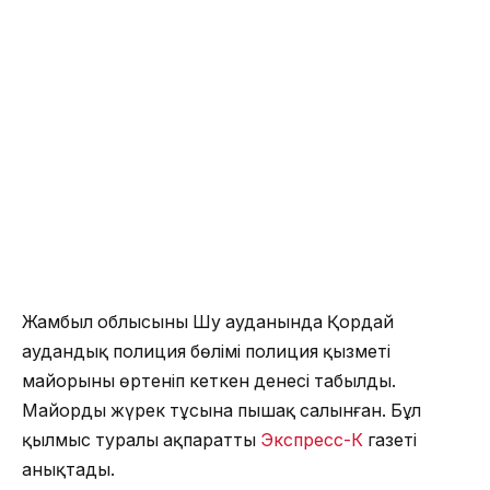
Жамбыл облысының Шу ауданында Қордай
аудандық полиция бөлімі полиция қызметі
майорының өртеніп кеткен денесі табылды.
Майордың жүрек тұсына пышақ салынған. Бұл
қылмыс туралы ақпаратты
Экспресс-К
газеті
анықтады.