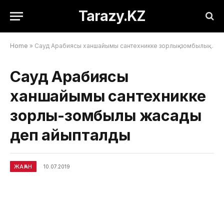
Tarazy.KZ
Home
»
Сауд Арабиясы ханшайымы сантехникке зорлық-зомбылық жасады деп айыпталды
Сауд Арабиясы
ханшайымы сантехникке
зорлық-зомбылық жасады
деп айыпталды
ЖАҺАН
10.07.2019