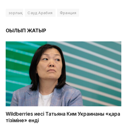
зорлық
Сауд Арабия
Франция
ОҚЫЛЫП ЖАТЫР
Wildberries иесі Татьяна Ким Украинаның «қара
тізіміне» енді