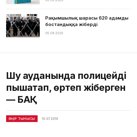
Рақымшылық шарасы 620 адамды
бостандыққа жіберді
05.08.2026
Шу ауданында полицейді
пышақтап, өртеп жіберген
— БАҚ
ӨҢІР ТЫНЫСЫ
10.07.2019