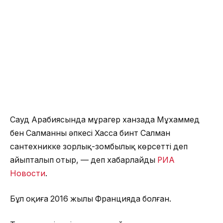
Сауд Арабиясында мұрагер ханзада Мұхаммед
бен Салманның әпкесі Хасса бинт Салман
сантехникке зорлық-зомбылық көрсетті деп
айыпталып отыр, — деп хабарлайды
РИА
Новости
.
Бұл оқиға 2016 жылы Францияда болған.