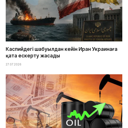
Каспийдегі шабуылдан кейін Иран Украинаға
қатаң ескерту жасады
27.07.2026