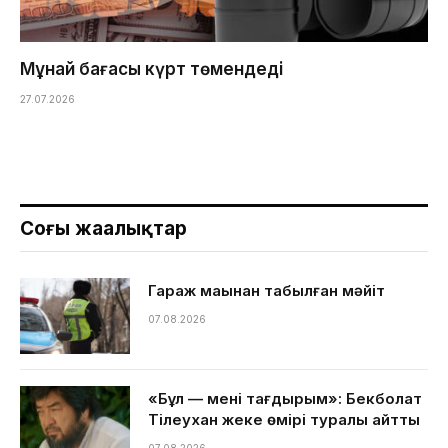
Мұнай бағасы күрт төмендеді
27.07.2026
Соңғы жаңалықтар
Гараж маңынан табылған мәйіт
07.08.2026
«Бұл — менің тағдырым»: Бекболат
Тілеухан жеке өмірі туралы айтты
07.08.2026