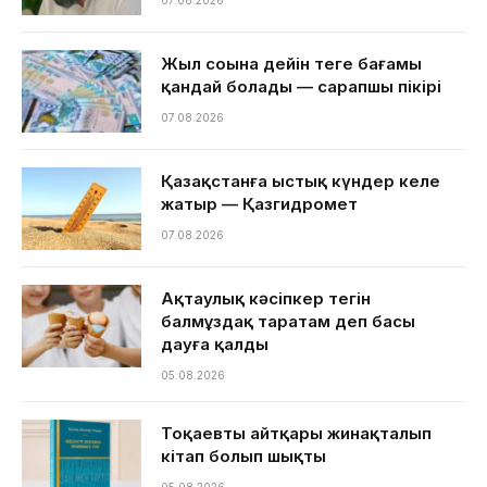
Жыл соңына дейін теңге бағамы
қандай болады — сарапшы пікірі
07.08.2026
Қазақстанға ыстық күндер келе
жатыр — Қазгидромет
07.08.2026
Ақтаулық кәсіпкер тегін
балмұздақ таратам деп басы
дауға қалды
05.08.2026
Тоқаевтың айтқары жинақталып
кітап болып шықты
05.08.2026