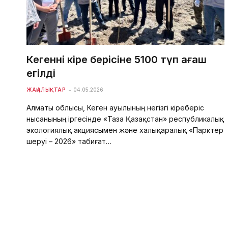
Кегеннің кіре берісіне 5100 түп ағаш
егілді
ЖАҢАЛЫҚТАР
04.05.2026
Алматы облысы, Кеген ауылының негізгі кіреберіс
нысанының іргесінде «Таза Қазақстан» республикалық
экологиялық акциясымен және халықаралық «Парктер
шеруі – 2026» табиғат…