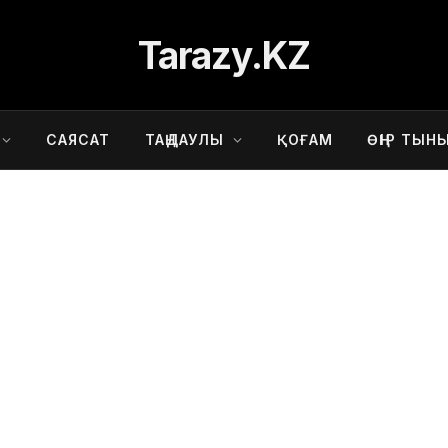
Tarazy.KZ
САЯСАТ
ТАҢДАУЛЫ
ҚОҒАМ
ӨҢІР ТЫН