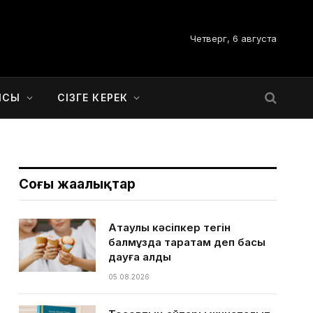
Четверг, 6 августа
ЫСЫ
СІЗГЕ КЕРЕК
Соңғы жаңалықтар
Ақтаулық кәсіпкер тегін
балмұздақ таратам деп басы
дауға қалды
05.08.2026