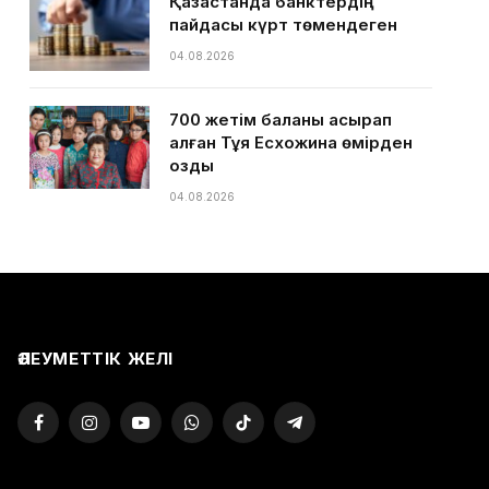
Қазақстанда банктердің
пайдасы күрт төмендеген
04.08.2026
700 жетім баланы асырап
алған Тұяқ Есхожина өмірден
озды
04.08.2026
ӘЛЕУМЕТТІК ЖЕЛІ
Facebook
Instagram
YouTube
WhatsApp
TikTok
Telegram