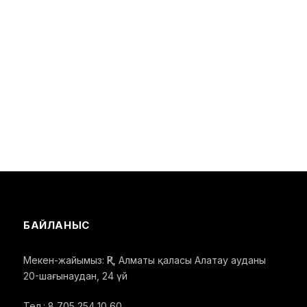
БАЙЛАНЫС
Мекен-жайымыз: ҚР, Алматы қаласы Алатау ауданы
20-шағынаудан, 24 үй
Тел.: 8 705 254 10 60