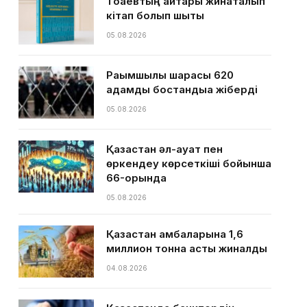
Тоқаевтың айтқары жинақталып
кітап болып шықты
05.08.2026
Рақымшылық шарасы 620
адамды бостандыққа жіберді
05.08.2026
Қазақстан әл-ауқат пен
өркендеу көрсеткіші бойынша
66-орында
05.08.2026
Қазақстан қамбаларына 1,6
миллион тонна астық жиналды
04.08.2026