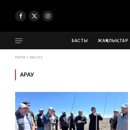
Facebook
X
Instagram
(Twitter)
БАСТЫ
ЖАҢАЛЫҚТАР
Home
»
ағаш егу
ҚАРАУ