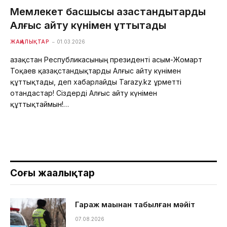
Мемлекет басшысы қазақстандықтарды
Алғыс айту күнімен құттықтады
ЖАҢАЛЫҚТАР
01.03.2026
Қазақстан Республикасының президенті Қасым-Жомарт
Тоқаев қазақстандықтарды Алғыс айту күнімен
құттықтады, деп хабарлайды Tarazy.kz Құрметті
отандастар! Сіздерді Алғыс айту күнімен
құттықтаймын!…
Соңғы жаңалықтар
Гараж маңынан табылған мәйіт
07.08.2026