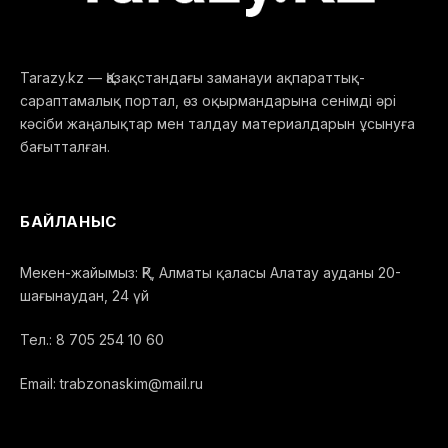
Tarazy.kz — Қазақстандағы заманауи ақпараттық-
сараптамалық портал, өз оқырмандарына сенімді әрі
кәсіби жаңалықтар мен талдау материалдарын ұсынуға
бағытталған.
БАЙЛАНЫС
Мекен-жайымыз: ҚР, Алматы қаласы Алатау ауданы 20-
шағынаудан, 24 үй
Тел.: 8 705 254 10 60
Email: trabzonaskim@mail.ru