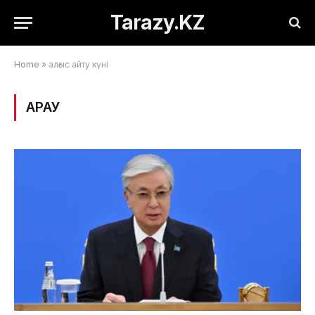
Tarazy.KZ
Home
»
алғыс айту күні
ҚАРАУ