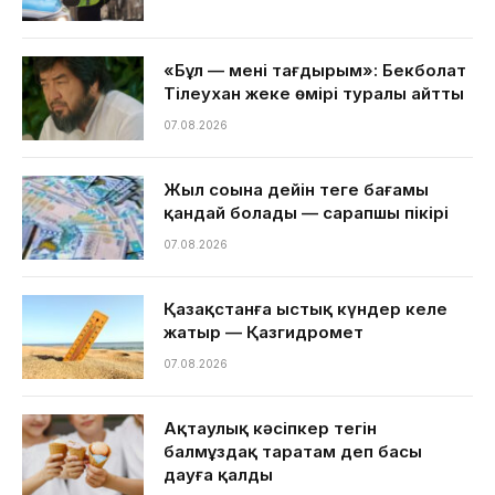
«Бұл — менің тағдырым»: Бекболат
Тілеухан жеке өмірі туралы айтты
07.08.2026
Жыл соңына дейін теңге бағамы
қандай болады — сарапшы пікірі
07.08.2026
Қазақстанға ыстық күндер келе
жатыр — Қазгидромет
07.08.2026
Ақтаулық кәсіпкер тегін
балмұздақ таратам деп басы
дауға қалды