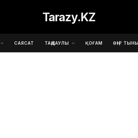
Tarazy.KZ
САЯСАТ
ТАҢДАУЛЫ
ҚОҒАМ
ӨҢІР ТЫН