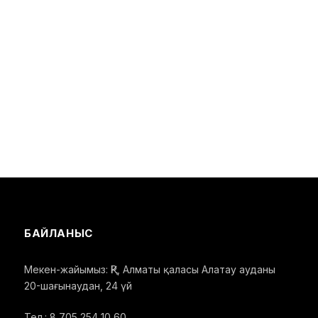
БАЙЛАНЫС
Мекен-жайымыз: ҚР, Алматы қаласы Алатау ауданы
20-шағынаудан, 24 үй
Тел.: 8 705 254 10 60