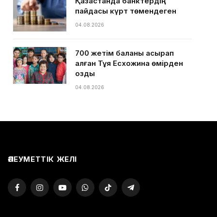
Қазақстанда банктердің
пайдасы күрт төмендеген
04.08.2026
700 жетім баланы асырап
алған Тұяқ Есхожина өмірден
озды
04.08.2026
ӘЛЕУМЕТТІК ЖЕЛІ
Facebook
Instagram
YouTube
WhatsApp
TikTok
Telegram