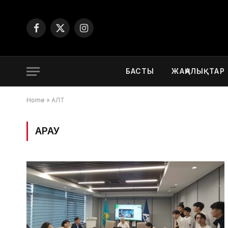
Facebook
X
Instagram
(Twitter)
БАСТЫ
ЖАҢАЛЫҚТАР
Home
»
АЛТ
ҚАРАУ