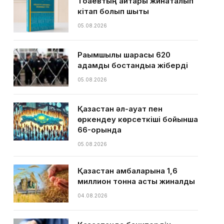
Тоқаевтың айтқары жинақталып
кітап болып шықты
05.08.2026
Рақымшылық шарасы 620
адамды бостандыққа жіберді
05.08.2026
Қазақстан әл-ауқат пен
өркендеу көрсеткіші бойынша
66-орында
05.08.2026
Қазақстан қамбаларына 1,6
миллион тонна астық жиналды
04.08.2026