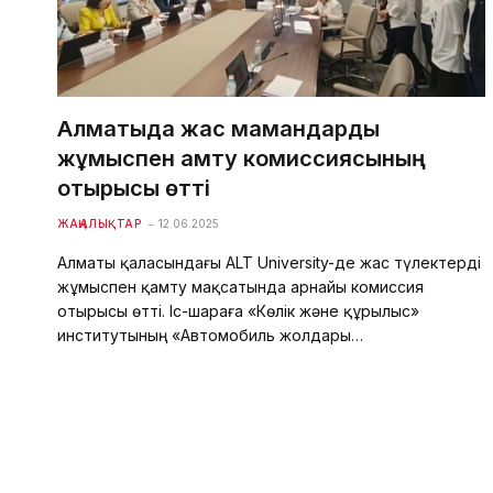
Алматыда жас мамандарды
жұмыспен қамту комиссиясының
отырысы өтті
ЖАҢАЛЫҚТАР
12.06.2025
Алматы қаласындағы ALT University-де жас түлектерді
жұмыспен қамту мақсатында арнайы комиссия
отырысы өтті. Іс-шараға «Көлік және құрылыс»
институтының «Автомобиль жолдары…