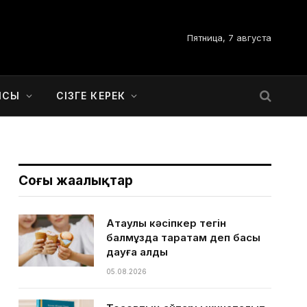
Пятница, 7 августа
ЫСЫ
СІЗГЕ КЕРЕК
Соңғы жаңалықтар
Ақтаулық кәсіпкер тегін
балмұздақ таратам деп басы
дауға қалды
05.08.2026