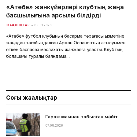
«Ақтөбе» жанкүйерлері клубтың жаңа
басшылығына қарсылық білдірді
ЖАҢАЛЫҚТАР
09.01.2026
«Ақтөбе» футбол клубының басқарма төрағасы қызметіне
жаңадан тағайындалған Арман Оспановтың қатысуымен
өткен баспасөз мәслихаты жанжалға ұласты. Клубтың
болашағы туралы баяндама…
Соңғы жаңалықтар
Гараж маңынан табылған мәйіт
07.08.2026