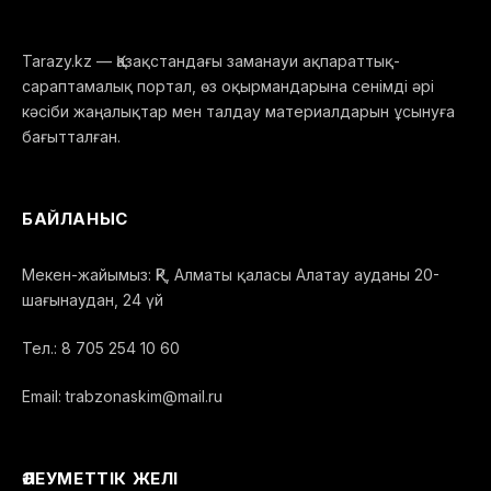
Tarazy.kz — Қазақстандағы заманауи ақпараттық-
сараптамалық портал, өз оқырмандарына сенімді әрі
кәсіби жаңалықтар мен талдау материалдарын ұсынуға
бағытталған.
БАЙЛАНЫС
Мекен-жайымыз: ҚР, Алматы қаласы Алатау ауданы 20-
шағынаудан, 24 үй
Тел.: 8 705 254 10 60
Email: trabzonaskim@mail.ru
ӘЛЕУМЕТТІК ЖЕЛІ