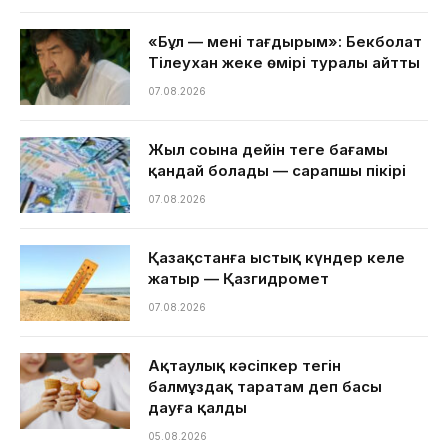
«Бұл — менің тағдырым»: Бекболат
Тілеухан жеке өмірі туралы айтты
07.08.2026
Жыл соңына дейін теңге бағамы
қандай болады — сарапшы пікірі
07.08.2026
Қазақстанға ыстық күндер келе
жатыр — Қазгидромет
07.08.2026
Ақтаулық кәсіпкер тегін
балмұздақ таратам деп басы
дауға қалды
05.08.2026