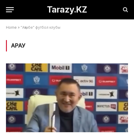
Tarazy.KZ
Home
»
"Ақтөбе" футбол клубы
ҚАРАУ