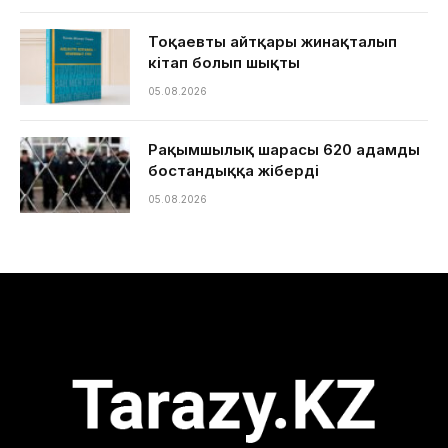
Тоқаевтың айтқары жинақталып
кітап болып шықты
05.08.2026
Рақымшылық шарасы 620 адамды
бостандыққа жіберді
05.08.2026