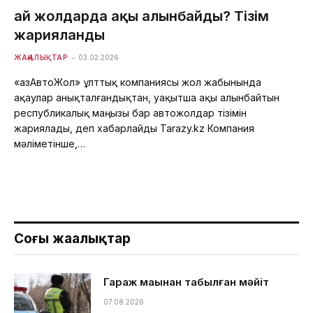
Қай жолдарда ақы алынбайды? Тізім
жарияланды
ЖАҢАЛЫҚТАР
03.02.2026
«ҚазАвтоЖол» ұлттық компаниясы жол жабынында
ақаулар анықталғандықтан, уақытша ақы алынбайтын
республикалық маңызы бар автожолдар тізімін
жариялады, деп хабарлайды Tarazy.kz Компания
мәліметінше,…
Соңғы жаңалықтар
Гараж маңынан табылған мәйіт
07.08.2026