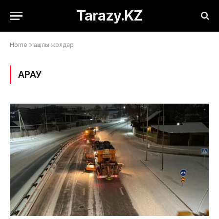
Tarazy.KZ
Home
»
ақылы жолдар
ҚАРАУ