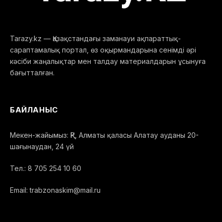
Tarazy.kz — Қазақстандағы заманауи ақпараттық-
сараптамалық портал, өз оқырмандарына сенімді әрі
кәсіби жаңалықтар мен талдау материалдарын ұсынуға
бағытталған.
БАЙЛАНЫС
Мекен-жайымыз: ҚР, Алматы қаласы Алатау ауданы 20-
шағынаудан, 24 үй
Тел.: 8 705 254 10 60
Email: trabzonaskim@mail.ru