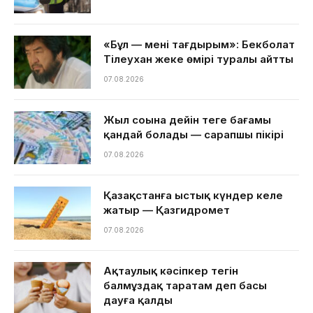
«Бұл — менің тағдырым»: Бекболат
Тілеухан жеке өмірі туралы айтты
07.08.2026
Жыл соңына дейін теңге бағамы
қандай болады — сарапшы пікірі
07.08.2026
Қазақстанға ыстық күндер келе
жатыр — Қазгидромет
07.08.2026
Ақтаулық кәсіпкер тегін
балмұздақ таратам деп басы
дауға қалды