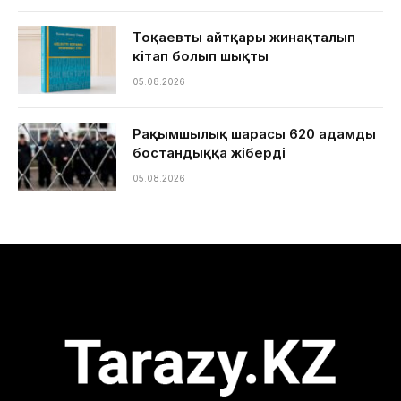
Тоқаевтың айтқары жинақталып
кітап болып шықты
05.08.2026
Рақымшылық шарасы 620 адамды
бостандыққа жіберді
05.08.2026