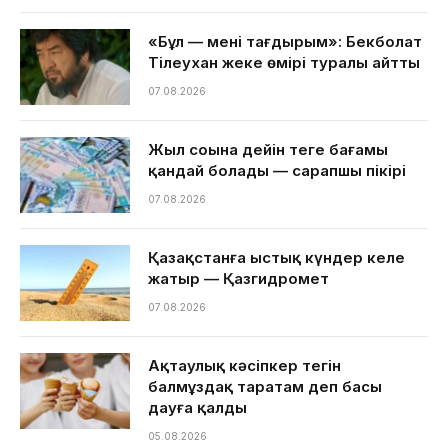
«Бұл — менің тағдырым»: Бекболат
Тілеухан жеке өмірі туралы айтты
07.08.2026
Жыл соңына дейін теңге бағамы
қандай болады — сарапшы пікірі
07.08.2026
Қазақстанға ыстық күндер келе
жатыр — Қазгидромет
07.08.2026
Ақтаулық кәсіпкер тегін
балмұздақ таратам деп басы
дауға қалды
05.08.2026