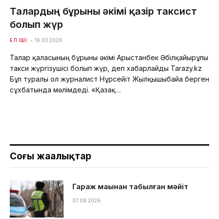
Талғардың бұрынғы әкімі қазір таксист
болып жүр
ЕЛ ІШІ
16.03.2026
Талғар қаласының бұрынғы әкімі Арыстанбек Әбілқайырұлы
такси жүргізушісі болып жүр, деп хабарлайды Tarazy.kz
Бұл туралы ол журналист Нұрсейіт Жылқышыбайға берген
сұхбатында мәлімдеді. «Қазақ…
Соңғы жаңалықтар
Гараж маңынан табылған мәйіт
07.08.2026