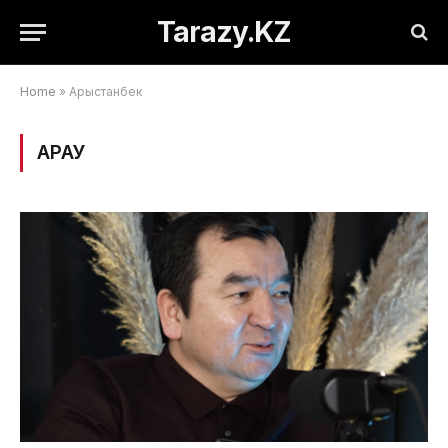
Tarazy.KZ
Home
»
Арыстанбек
ҚАРАУ