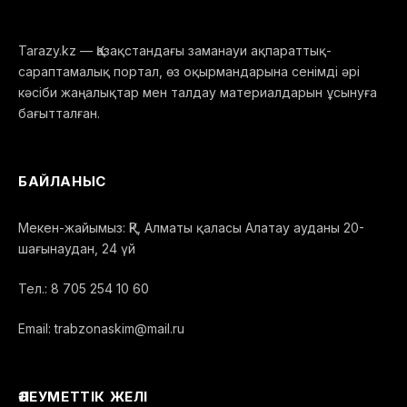
Tarazy.kz — Қазақстандағы заманауи ақпараттық-
сараптамалық портал, өз оқырмандарына сенімді әрі
кәсіби жаңалықтар мен талдау материалдарын ұсынуға
бағытталған.
БАЙЛАНЫС
Мекен-жайымыз: ҚР, Алматы қаласы Алатау ауданы 20-
шағынаудан, 24 үй
Тел.: 8 705 254 10 60
Email: trabzonaskim@mail.ru
ӘЛЕУМЕТТІК ЖЕЛІ