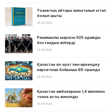
Тоқаевтың айтқары жинақталып кітап
болып шықты
05.08.2026
Рақымшылық шарасы 620 адамды
бостандыққа жіберді
05.08.2026
Қазақстан әл-ауқат пен өркендеу
көрсеткіші бойынша 66-орында
05.08.2026
Қазақстан қамбаларына 1,6 миллион
тонна астық жиналды
04.08.2026