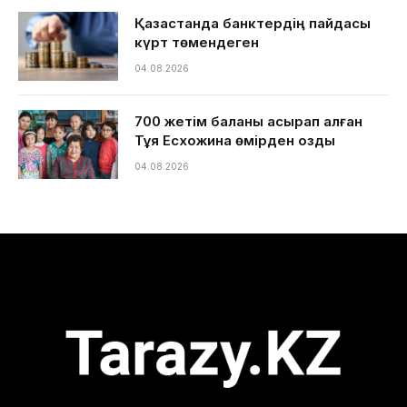
Қазақстанда банктердің пайдасы
күрт төмендеген
04.08.2026
700 жетім баланы асырап алған
Тұяқ Есхожина өмірден озды
04.08.2026