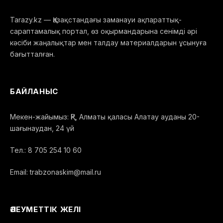
Tarazy.kz — Қазақстандағы заманауи ақпараттық-
сараптамалық портал, өз оқырмандарына сенімді әрі
кәсіби жаңалықтар мен талдау материалдарын ұсынуға
бағытталған.
БАЙЛАНЫС
Мекен-жайымыз: ҚР, Алматы қаласы Алатау ауданы 20-
шағынаудан, 24 үй
Тел.: 8 705 254 10 60
Email: trabzonaskim@mail.ru
ӘЛЕУМЕТТІК ЖЕЛІ