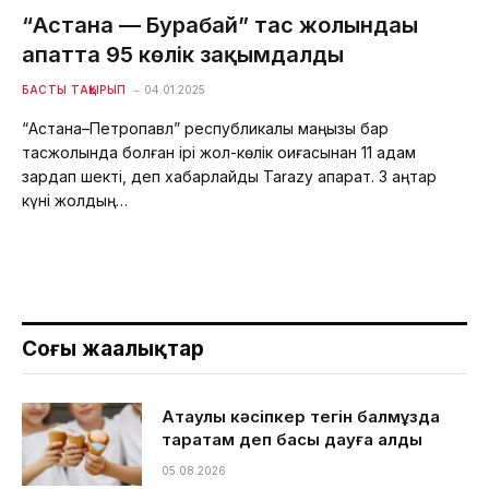
“Астана — Бурабай” тас жолындағы
апатта 95 көлік зақымдалды
БАСТЫ ТАҚЫРЫП
04.01.2025
“Астана–Петропавл” республикалық маңызы бар
тасжолында болған ірі жол-көлік оқиғасынан 11 адам
зардап шекті, деп хабарлайды Tarazy ақпарат. 3 қаңтар
күні жолдың…
Соңғы жаңалықтар
Ақтаулық кәсіпкер тегін балмұздақ
таратам деп басы дауға қалды
05.08.2026