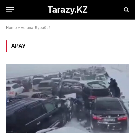
Tarazy.KZ
Home
»
Астана-Бурабай
ҚАРАУ