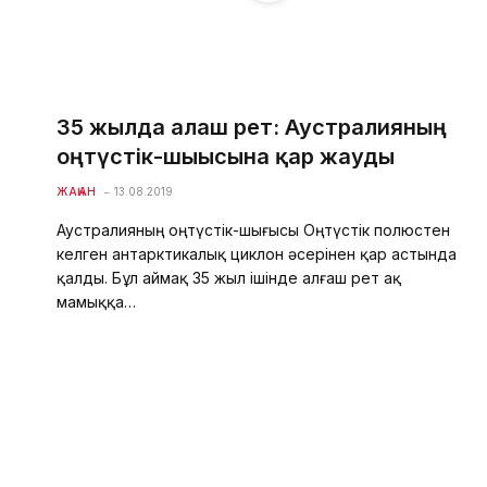
35 жылда алғаш рет: Аустралияның
оңтүстік-шығысына қар жауды
ЖАҺАН
13.08.2019
Аустралияның оңтүстік-шығысы Оңтүстік полюстен
келген антарктикалық циклон әсерінен қар астында
қалды. Бұл аймақ 35 жыл ішінде алғаш рет ақ
мамыққа…