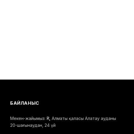
БАЙЛАНЫС
Мекен-жайымыз: ҚР, Алматы қаласы Алатау ауданы
20-шағынаудан, 24 үй