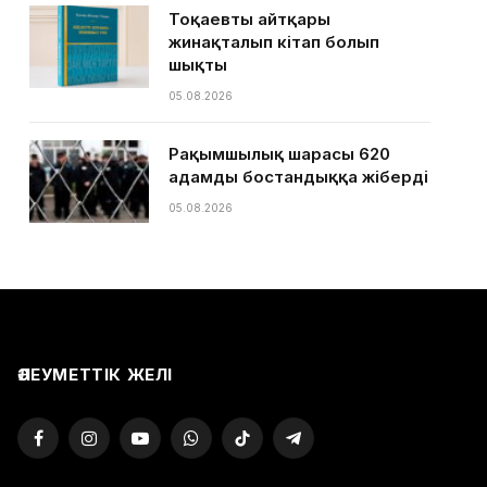
Тоқаевтың айтқары
жинақталып кітап болып
шықты
05.08.2026
Рақымшылық шарасы 620
адамды бостандыққа жіберді
05.08.2026
ӘЛЕУМЕТТІК ЖЕЛІ
Facebook
Instagram
YouTube
WhatsApp
TikTok
Telegram