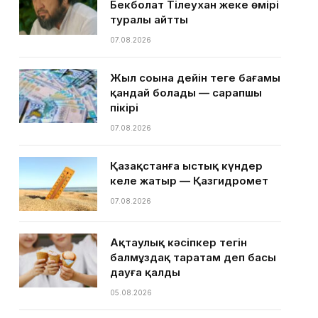
Бекболат Тілеухан жеке өмірі
туралы айтты
07.08.2026
Жыл соңына дейін теңге бағамы
қандай болады — сарапшы
пікірі
07.08.2026
Қазақстанға ыстық күндер
келе жатыр — Қазгидромет
07.08.2026
Ақтаулық кәсіпкер тегін
балмұздақ таратам деп басы
дауға қалды
05.08.2026