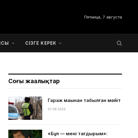
Пятница, 7 августа
ЫСЫ
СІЗГЕ КЕРЕК
Соңғы жаңалықтар
Гараж маңынан табылған мәйіт
07.08.2026
«Бұл — менің тағдырым»: