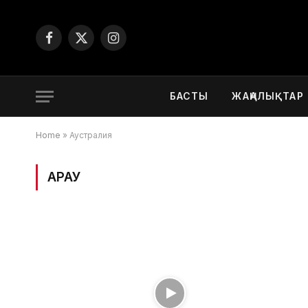
Facebook
X
Instagram
(Twitter)
БАСТЫ
ЖАҢАЛЫҚТАР
Home
»
Аустралия
ҚАРАУ