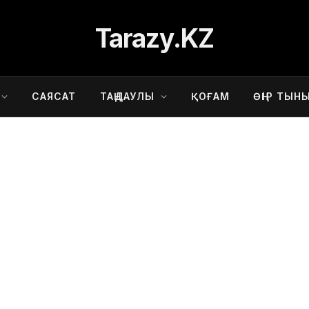
Tarazy.KZ
САЯСАТ
ТАҢДАУЛЫ
ҚОҒАМ
ӨҢІР ТЫН