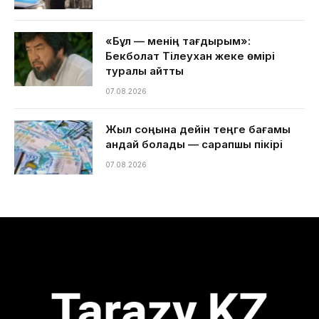
«Бұл — менің тағдырым»:
Бекболат Тілеухан жеке өмірі
туралы айтты
07.08.2026
Жыл соңына дейін теңге бағамы
қандай болады — сарапшы пікірі
07.08.2026