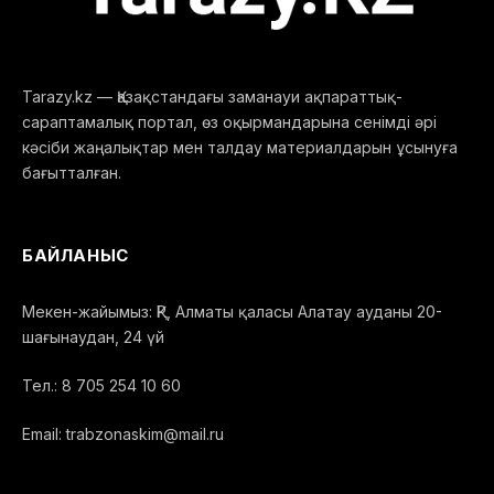
Tarazy.kz — Қазақстандағы заманауи ақпараттық-
сараптамалық портал, өз оқырмандарына сенімді әрі
кәсіби жаңалықтар мен талдау материалдарын ұсынуға
бағытталған.
БАЙЛАНЫС
Мекен-жайымыз: ҚР, Алматы қаласы Алатау ауданы 20-
шағынаудан, 24 үй
Тел.: 8 705 254 10 60
Email: trabzonaskim@mail.ru