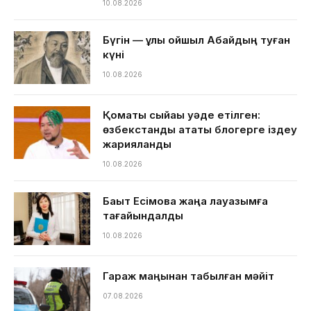
10.08.2026
Бүгін — ұлы ойшыл Абайдың туған
күні
10.08.2026
Қомақты сыйақы уәде етілген:
өзбекстандық атақты блогерге іздеу
жарияланды
10.08.2026
Бақыт Есімова жаңа лауазымға
тағайындалды
10.08.2026
Гараж маңынан табылған мәйіт
07.08.2026