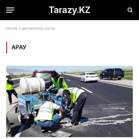
Tarazy.KZ
Home
»
автомобиль жолы
ҚАРАУ