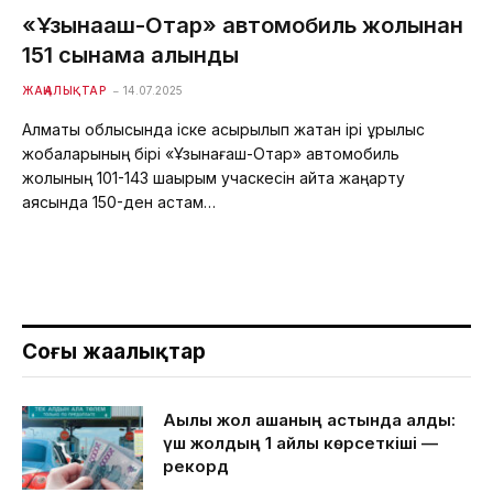
«Ұзынағаш-Отар» автомобиль жолынан
151 сынама алынды
ЖАҢАЛЫҚТАР
14.07.2025
Алматы облысында іске асырылып жатқан ірі құрылыс
жобаларының бірі «Ұзынағаш-Отар» автомобиль
жолының 101-143 шақырым учаскесін қайта жаңарту
аясында 150-ден астам…
Соңғы жаңалықтар
Ақылы жол ақшаның астында қалды:
үш жолдың 1 айлық көрсеткіші —
рекорд