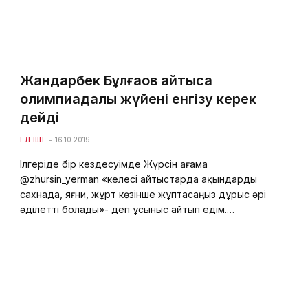
Жандарбек Бұлғақов айтысқа
олимпиадалық жүйені енгізу керек
дейді
ЕЛ ІШІ
16.10.2019
Ілгеріде бір кездесуімде Жүрсін ағама
@zhursin_yerman «келесі айтыстарда ақындарды
сахнада, яғни, жұрт көзінше жұптасаңыз дұрыс әрі
әділетті болады»- деп ұсыныс айтып едім.…