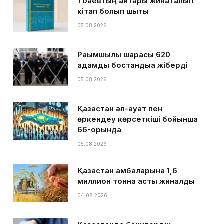
Тоқаевтың айтқары жинақталып
кітап болып шықты
05.08.2026
Рақымшылық шарасы 620
адамды бостандыққа жіберді
05.08.2026
Қазақстан әл-ауқат пен
өркендеу көрсеткіші бойынша
66-орында
05.08.2026
Қазақстан қамбаларына 1,6
миллион тонна астық жиналды
04.08.2026