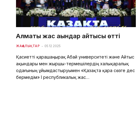
Алматы жас ақындар айтысы өтті
ЖАҢАЛЫҚТАР
05.12.2025
Қасиетті қарашаңырақ Абай университеті және Айтыс
ақындары мен жыршы-термешілердің халықаралық
одағының ұйымдастыруымен «Қазақта қара сөзге дес
бермедім» І республикалық жас…