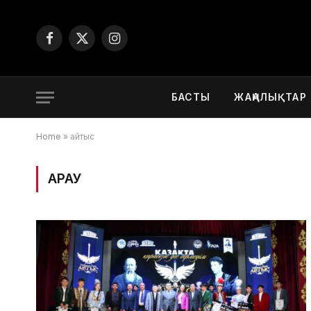
Facebook
X
Instagram
(Twitter)
БАСТЫ
ЖАҢАЛЫҚТАР
Home
»
айтыс
ҚАРАУ