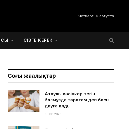
Четверг, 6 августа
ЫСЫ
СІЗГЕ КЕРЕК
Соңғы жаңалықтар
Ақтаулық кәсіпкер тегін
балмұздақ таратам деп басы
дауға қалды
05.08.2026