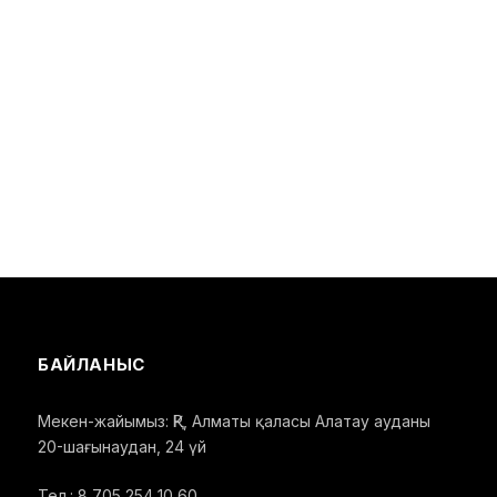
БАЙЛАНЫС
Мекен-жайымыз: ҚР, Алматы қаласы Алатау ауданы
20-шағынаудан, 24 үй
Тел.: 8 705 254 10 60