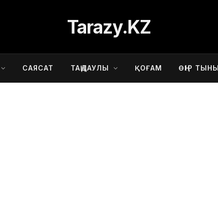
Tarazy.KZ
САЯСАТ
ТАҢДАУЛЫ
ҚОҒАМ
ӨҢІР ТЫН