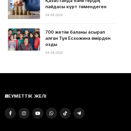
Қазақстанда банктердің
пайдасы күрт төмендеген
04.08.2026
700 жетім баланы асырап
алған Тұяқ Есхожина өмірден
озды
04.08.2026
ӘЛЕУМЕТТІК ЖЕЛІ
Facebook
Instagram
YouTube
WhatsApp
TikTok
Telegram