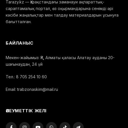
Tarazy.kz — Қазақстандағы заманауи ақпараттық-
сараптамалық портал, өз оқырмандарына сенімді әрі
кәсіби жаңалықтар мен талдау материалдарын ұсынуға
бағытталған.
БАЙЛАНЫС
Мекен-жайымыз: ҚР, Алматы қаласы Алатау ауданы 20-
шағынаудан, 24 үй
Тел.: 8 705 254 10 60
Email: trabzonaskim@mail.ru
ӘЛЕУМЕТТІК ЖЕЛІ