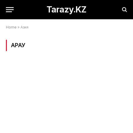
Tarazy.KZ
Home
»
Азия
ҚАРАУ