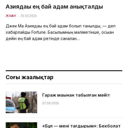
Азиядағы ең бай адам анықталды
ЖАҺАН
10.03.2020
Джек Ма Азиядағы ең бай адам болып танылды, — деп
хабарлайды Fortune. Басылымның мәліметінше, осыған
дейін ең бай адам ретінде саналған…
Соңғы жаңалықтар
Гараж маңынан табылған мәйіт
07.08.2026
«Бұл — менің тағдырым»: Бекболат