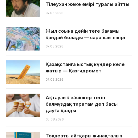
Тілеухан жеке өмірі туралы айтты
07.08.2026
Жыл соңына дейін теңге бағамы
қандай болады — сарапшы пікірі
07.08.2026
Қазақстанға ыстық күндер келе
жатыр — Қазгидромет
07.08.2026
Ақтаулық кәсіпкер тегін
балмұздақ таратам деп басы
дауға қалды
05.08.2026
Тоқаевтың айтқары жинақталып