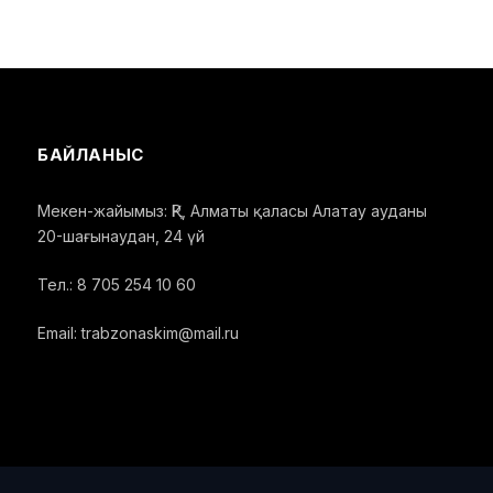
БАЙЛАНЫС
Мекен-жайымыз: ҚР, Алматы қаласы Алатау ауданы
20-шағынаудан, 24 үй
Тел.: 8 705 254 10 60
Email: trabzonaskim@mail.ru