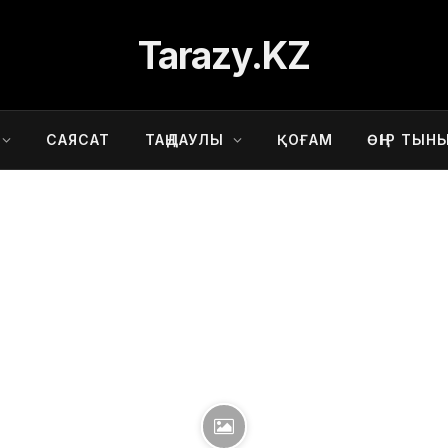
Tarazy.KZ
САЯСАТ
ТАҢДАУЛЫ
ҚОҒАМ
ӨҢІР ТЫН