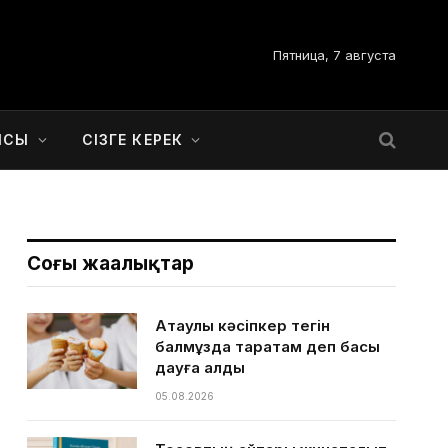
Пятница, 7 августа
ЫСЫ
СІЗГЕ КЕРЕК
Соңғы жаңалықтар
Ақтаулық кәсіпкер тегін
балмұздақ таратам деп басы
дауға қалды
05.08.2026