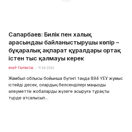
Сапарбаев: Билік пен халық
арасындағы байланыстырушы көпір –
бұқаралық ақпарат құралдары ортақ
істен тыс қалмауы керек
ӨҢІР ТЫНЫСЫ
11.06.2020
Жамбыл облысы бойынша бүгінгі таңда 894 ҮЕҰ жұмыс
істейді десек, олардың белсенділері маңызды
әлеуметтік жобаларды жүзеге асыруға тұрақты
түрде атсалысып…