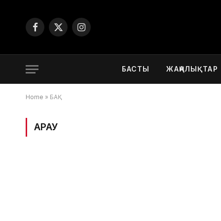
Facebook
X
Instagram
(Twitter)
БАСТЫ
ЖАҢАЛЫҚТАР
Home
»
БАҚ
ҚАРАУ