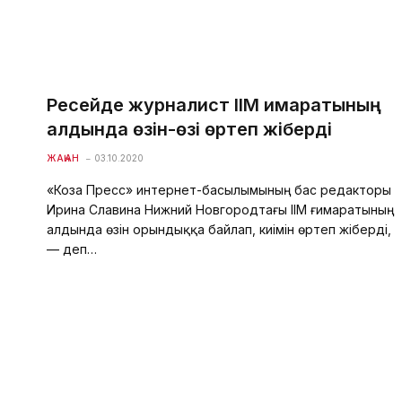
Ресейде журналист ІІМ ғимаратының
алдында өзін-өзі өртеп жіберді
ЖАҺАН
03.10.2020
«Коза Пресс» интернет-басылымының бас редакторы
Ирина Славина Нижний Новгородтағы ІІМ ғимаратының
алдында өзін орындыққа байлап, киімін өртеп жіберді,
— деп…