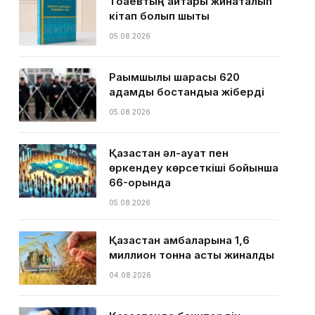
Тоқаевтың айтқары жинақталып
кітап болып шықты
05.08.2026
Рақымшылық шарасы 620
адамды бостандыққа жіберді
05.08.2026
Қазақстан әл-ауқат пен
өркендеу көрсеткіші бойынша
66-орында
05.08.2026
Қазақстан қамбаларына 1,6
миллион тонна астық жиналды
04.08.2026