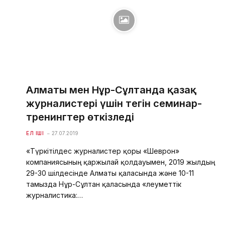
Алматы мен Нұр-Сұлтанда қазақ
журналистері үшін тегін семинар-
тренингтер өткізледі
ЕЛ ІШІ
27.07.2019
«Түркітілдес журналистер қоры «Шеврон»
компаниясының қаржылай қолдауымен, 2019 жылдың
29-30 шілдесінде Алматы қаласында және 10-11
тамызда Нұр-Сұлтан қаласында «Әлеуметтік
журналистика:…