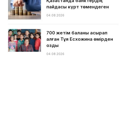
Қазақстанда банктердің
пайдасы күрт төмендеген
04.08.2026
700 жетім баланы асырап
алған Тұяқ Есхожина өмірден
озды
04.08.2026