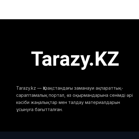
Tarazy.kz — Қазақстандағы заманауи ақпараттық-
сараптамалық портал, өз оқырмандарына сенімді әрі
кәсіби жаңалықтар мен талдау материалдарын
ұсынуға бағытталған.