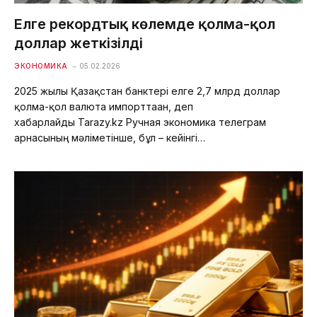
Елге рекордтық көлемде қолма-қол
доллар жеткізілді
ЭКОНОМИКА
05.02.2026
2025 жылы Қазақстан банктері елге 2,7 млрд доллар
қолма-қол валюта импорттаған, деп
хабарлайды Tarazy.kz Ручная экономика телеграм
арнасының мәліметінше, бұл – кейінгі…