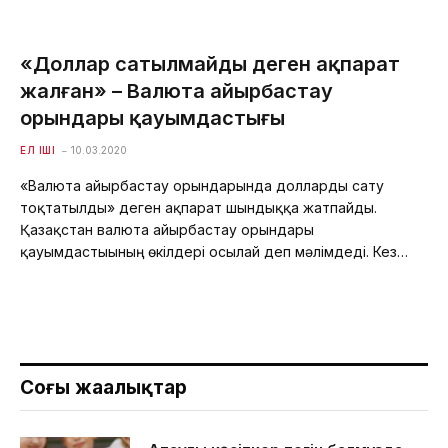
«Доллар сатылмайды деген ақпарат
жалған» – Валюта айырбастау
орындары қауымдастығы
ЕЛ ІШІ
10.03.2020
«Валюта айырбастау орындарында долларды сату
тоқтатылды» деген ақпарат шындыққа жатпайды.
Қазақстан валюта айырбастау орындары
қауымдастығының өкілдері осылай деп мәлімдеді. Кез…
Соңғы жаңалықтар