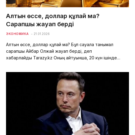
Алтын өссе, доллар құлай ма?
Сарапшы жауап берді
ЭКОНОМИКА
21.01.2026
Алтын өссе, доллар құлай ма? Бұл сауалға танымал
сарапшы Айбар Олжай жауап берді, деп
хабарлайды Tarazy.kz Оның айтуынша, 20 күн ішінде…