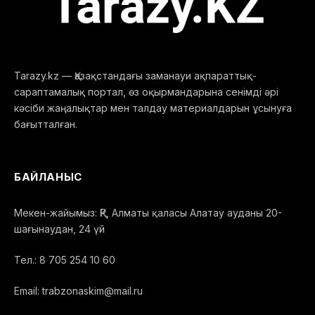
Tarazy.kz — Қазақстандағы заманауи ақпараттық-
сараптамалық портал, өз оқырмандарына сенімді әрі
кәсіби жаңалықтар мен талдау материалдарын ұсынуға
бағытталған.
БАЙЛАНЫС
Мекен-жайымыз: ҚР, Алматы қаласы Алатау ауданы 20-
шағынаудан, 24 үй
Тел.: 8 705 254 10 60
Email: trabzonaskim@mail.ru