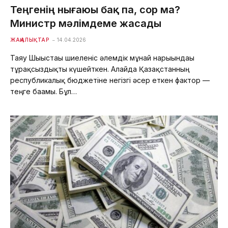
Теңгенің нығаюы бақ па, сор ма?
Министр мәлімдеме жасады
ЖАҢАЛЫҚТАР
14.04.2026
Таяу Шығыстағы шиеленіс әлемдік мұнай нарығындағы
тұрақсыздықты күшейткен. Алайда Қазақстанның
республикалық бюджетіне негізгі әсер еткен фактор —
теңге бағамы. Бұл…