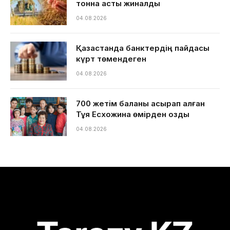
тонна астық жиналды
04.08.2026
Қазақстанда банктердің пайдасы
күрт төмендеген
04.08.2026
700 жетім баланы асырап алған
Тұяқ Есхожина өмірден озды
04.08.2026