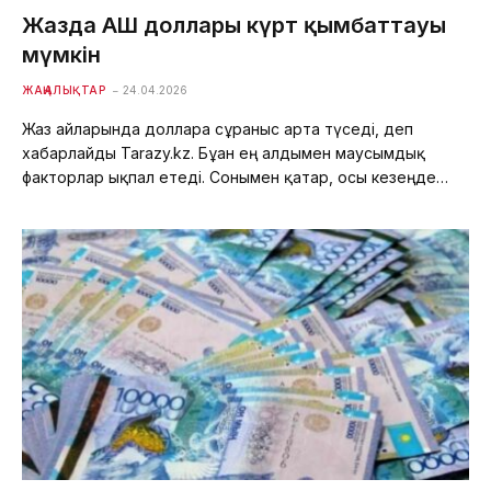
Жазда АҚШ доллары күрт қымбаттауы
мүмкін
ЖАҢАЛЫҚТАР
24.04.2026
Жаз айларында долларға сұраныс арта түседі, деп
хабарлайды Tarazy.kz. Бұған ең алдымен маусымдық
факторлар ықпал етеді. Сонымен қатар, осы кезеңде…