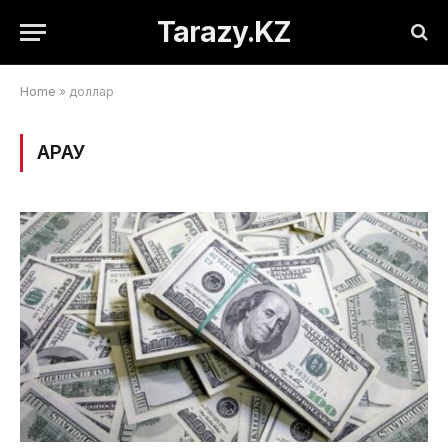
Tarazy.KZ
Home
»
доллар
ҚАРАУ