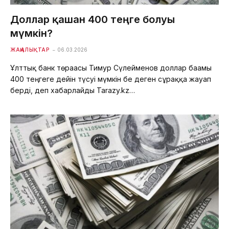
Доллар қашан 400 теңге болуы
мүмкін?
ЖАҢАЛЫҚТАР
06.03.2026
Ұлттық банк төрағасы Тимур Сүлейменов доллар бағамы
400 теңгеге дейін түсуі мүмкін бе деген сұраққа жауап
берді, деп хабарлайды Tarazy.kz…