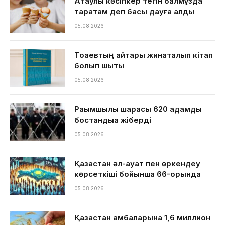
Ақтаулық кәсіпкер тегін балмұздақ
таратам деп басы дауға қалды
05.08.2026
Тоқаевтың айтқары жинақталып кітап
болып шықты
05.08.2026
Рақымшылық шарасы 620 адамды
бостандыққа жіберді
05.08.2026
Қазақстан әл-ауқат пен өркендеу
көрсеткіші бойынша 66-орында
05.08.2026
Қазақстан қамбаларына 1,6 миллион