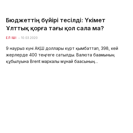
Бюджеттің бүйірі тесілді: Үкімет
Ұлттық қорға тағы қол сала ма?
ЕЛ ІШІ
10.03.2020
9 наурыз күні АҚШ доллары күрт қымбаттап, 398, кей
жерлерде 400 теңгеге сатылды. Валюта бағамының
құбылуына Brent маркалы мұнай бағасының…