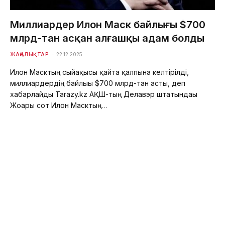
Миллиардер Илон Маск байлығы $700
млрд-тан асқан алғашқы адам болды
ЖАҢАЛЫҚТАР
22.12.2025
Илон Масктың сыйақысы қайта қалпына келтірілді,
миллиардердің байлығы $700 млрд-тан асты, деп
хабарлайды Tarazy.kz АҚШ-тың Делавэр штатындағы
Жоғарғы сот Илон Масктың…