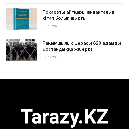
Тоқаевтың айтқары жинақталып
кітап болып шықты
05.08.2026
Рақымшылық шарасы 620 адамды
бостандыққа жіберді
05.08.2026