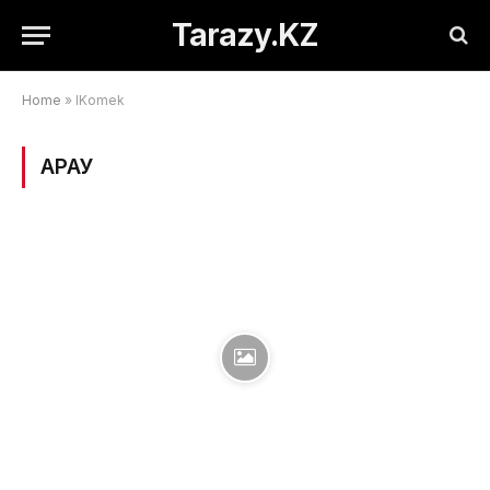
Tarazy.KZ
Home
»
IKomek
ҚАРАУ