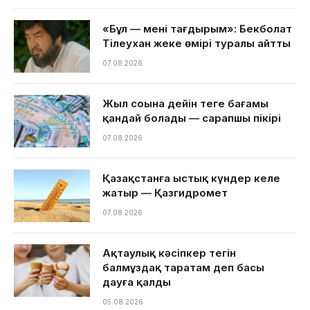
«Бұл — менің тағдырым»: Бекболат
Тілеухан жеке өмірі туралы айтты
07.08.2026
Жыл соңына дейін теңге бағамы
қандай болады — сарапшы пікірі
07.08.2026
Қазақстанға ыстық күндер келе
жатыр — Қазгидромет
07.08.2026
Ақтаулық кәсіпкер тегін
балмұздақ таратам деп басы
дауға қалды
05.08.2026