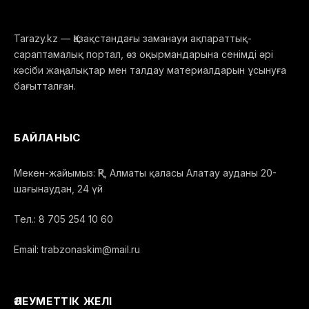
Tarazy.kz — Қазақстандағы заманауи ақпараттық-
сараптамалық портал, өз оқырмандарына сенімді әрі
кәсіби жаңалықтар мен талдау материалдарын ұсынуға
бағытталған.
БАЙЛАНЫС
Мекен-жайымыз: ҚР, Алматы қаласы Алатау ауданы 20-
шағынаудан, 24 үй
Тел.: 8 705 254 10 60
Email: trabzonaskim@mail.ru
ӘЛЕУМЕТТІК ЖЕЛІ