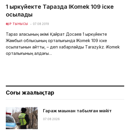
1 қыркүйекте Таразда IKomek 109 іске
қосылады
ӨҢІР ТЫНЫСЫ
07.08.2019
Тараз қаласының әкімі Қайрат Досаев 1 қыркүйекте
Жамбыл облысының орталығында IKomek 109 іске
қосылатынын айтты, – деп хабарлайды Тarazy.kz. iKomek
орталығының алдағы…
Соңғы жаңалықтар
Гараж маңынан табылған мәйіт
07.08.2026