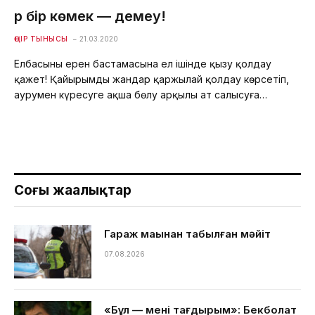
Әр бір көмек — демеу!
ӨҢІР ТЫНЫСЫ
21.03.2020
Елбасының ерен бастамасына ел ішінде қызу қолдау
қажет! Қайырымды жандар қаржылай қолдау көрсетіп,
аурумен күресуге ақша бөлу арқылы ат салысуға…
Соңғы жаңалықтар
Гараж маңынан табылған мәйіт
07.08.2026
«Бұл — менің тағдырым»: Бекболат