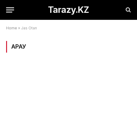
Tarazy.KZ
Home
»
Jas Otan
ҚАРАУ