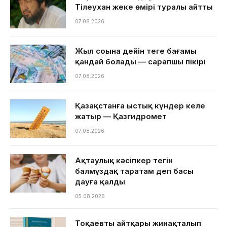
Тілеухан жеке өмірі туралы айтты
07.08.2026
Жыл соңына дейін теңге бағамы
қандай болады — сарапшы пікірі
07.08.2026
Қазақстанға ыстық күндер келе
жатыр — Қазгидромет
07.08.2026
Ақтаулық кәсіпкер тегін
балмұздақ таратам деп басы
дауға қалды
05.08.2026
Тоқаевтың айтқары жинақталып