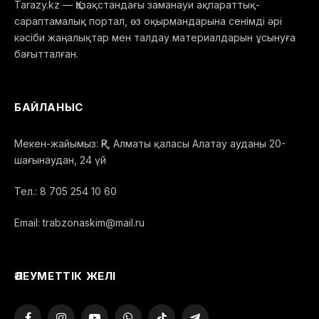
Tarazy.kz — Қазақстандағы заманауи ақпараттық-
сараптамалық портал, өз оқырмандарына сенімді әрі
кәсіби жаңалықтар мен талдау материалдарын ұсынуға
бағытталған.
БАЙЛАНЫС
Мекен-жайымыз: ҚР, Алматы қаласы Алатау ауданы 20-
шағынаудан, 24 үй
Тел.: 8 705 254 10 60
Email: trabzonaskim@mail.ru
ӘЛЕУМЕТТІК ЖЕЛІ