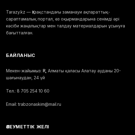
Tarazy.kz — Қазақстандағы заманауи ақпараттық-
сараптамалық портал, өз оқырмандарына сенімді әрі
кәсіби жаңалықтар мен талдау материалдарын ұсынуға
бағытталған.
БАЙЛАНЫС
Мекен-жайымыз: ҚР, Алматы қаласы Алатау ауданы 20-
шағынаудан, 24 үй
Тел.: 8 705 254 10 60
Email: trabzonaskim@mail.ru
ӘЛЕУМЕТТІК ЖЕЛІ