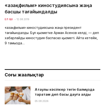
«Қазақфильм» киностудиясына жаңа
басшы тағайындалды
ЕЛ ІШІ
12.08.2019
«Қазақфильм» киностудиясына жаңа президент
тағайындалды. Бұл қызметке Арман Асенов келді, — деп
хабарлайды киностудия баспасөз қызметі. Айта кетейік,
9 тамызда…
Соңғы жаңалықтар
Ақтаулық кәсіпкер тегін балмұздақ
таратам деп басы дауға қалды
05.08.2026