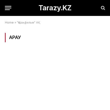
Tarazy.KZ
Home
»
"Қазақфильм" АҚ
ҚАРАУ