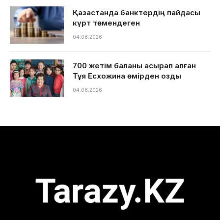
Қазақстанда банктердің пайдасы
күрт төмендеген
04.08.2026
700 жетім баланы асырап алған
Тұяқ Есхожина өмірден озды
04.08.2026