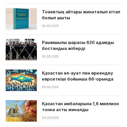
Тоқаевтың айтқары жинақталып кітап
болып шықты
05.08.2026
Рақымшылық шарасы 620 адамды
бостандыққа жіберді
05.08.2026
Қазақстан әл-ауқат пен өркендеу
көрсеткіші бойынша 66-орында
05.08.2026
Қазақстан қамбаларына 1,6 миллион
тонна астық жиналды
04.08.2026