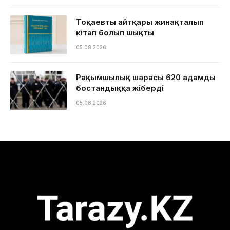
Тоқаевтың айтқары жинақталып
кітап болып шықты
05.08.2026
Рақымшылық шарасы 620 адамды
бостандыққа жіберді
05.08.2026