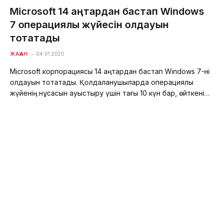
Microsoft 14 қаңтардан бастап Windows
7 операциялық жүйесін қолдауын
тоқтатады
ЖАҺАН
04.01.2020
Microsoft корпорациясы 14 қаңтардан бастап Windows 7-ні
қолдауын тоқтатады. Қолдаланушыларда операциялық
жүйенің нұсқасын ауыстыру үшін тағы 10 күн бар, өйткені…