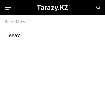
Tarazy.KZ
Home
»
Microsoft
ҚАРАУ