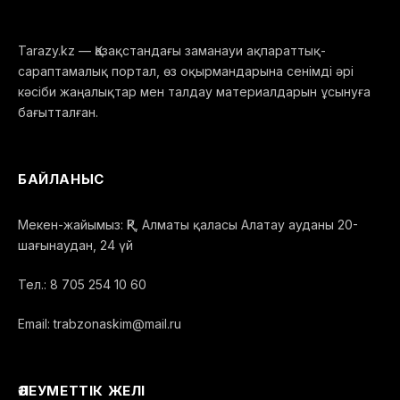
Tarazy.kz — Қазақстандағы заманауи ақпараттық-
сараптамалық портал, өз оқырмандарына сенімді әрі
кәсіби жаңалықтар мен талдау материалдарын ұсынуға
бағытталған.
БАЙЛАНЫС
Мекен-жайымыз: ҚР, Алматы қаласы Алатау ауданы 20-
шағынаудан, 24 үй
Тел.: 8 705 254 10 60
Email: trabzonaskim@mail.ru
ӘЛЕУМЕТТІК ЖЕЛІ