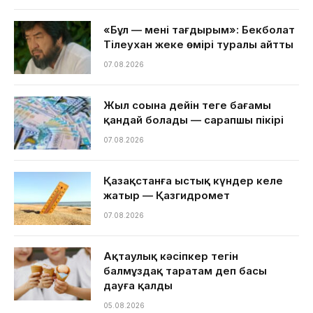
«Бұл — менің тағдырым»: Бекболат
Тілеухан жеке өмірі туралы айтты
07.08.2026
Жыл соңына дейін теңге бағамы
қандай болады — сарапшы пікірі
07.08.2026
Қазақстанға ыстық күндер келе
жатыр — Қазгидромет
07.08.2026
Ақтаулық кәсіпкер тегін
балмұздақ таратам деп басы
дауға қалды
05.08.2026