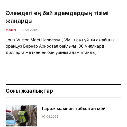
Әлемдегі ең бай адамдардың тізімі
жаңарды
ЖАҺАН
20.06.2019
Louis Vuitton Moët Hennessy (LVMH) сән үйінің қожайыны
француз Бернар Арностал байлығы 100 миллиард
долларға жеткен ең бай үшінші адам атанды,…
Соңғы жаңалықтар
Гараж маңынан табылған мәйіт
07.08.2026