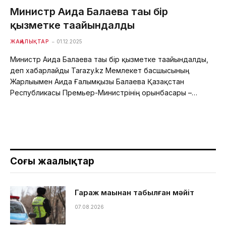
Министр Аида Балаева тағы бір
қызметке тағайындалды
ЖАҢАЛЫҚТАР
01.12.2025
Министр Аида Балаева тағы бір қызметке тағайындалды,
деп хабарлайды Tarazy.kz Мемлекет басшысының
Жарлығымен Аида Ғалымқызы Балаева Қазақстан
Республикасы Премьер-Министрінің орынбасары –…
Соңғы жаңалықтар
Гараж маңынан табылған мәйіт
07.08.2026