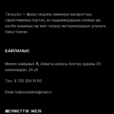
Tarazy.kz — Қазақстандағы заманауи ақпараттық-
сараптамалық портал, өз оқырмандарына сенімді әрі
кәсіби жаңалықтар мен талдау материалдарын ұсынуға
бағытталған.
БАЙЛАНЫС
Мекен-жайымыз: ҚР, Алматы қаласы Алатау ауданы 20-
шағынаудан, 24 үй
Тел.: 8 705 254 10 60
Email: trabzonaskim@mail.ru
ӘЛЕУМЕТТІК ЖЕЛІ