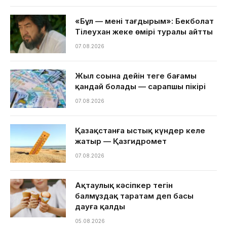
«Бұл — менің тағдырым»: Бекболат
Тілеухан жеке өмірі туралы айтты
07.08.2026
Жыл соңына дейін теңге бағамы
қандай болады — сарапшы пікірі
07.08.2026
Қазақстанға ыстық күндер келе
жатыр — Қазгидромет
07.08.2026
Ақтаулық кәсіпкер тегін
балмұздақ таратам деп басы
дауға қалды
05.08.2026