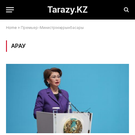
Tarazy.KZ
Home
»
Премьер-Министрінің орынбасары
ҚАРАУ