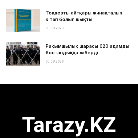
Тоқаевтың айтқары жинақталып
кітап болып шықты
05.08.2026
Рақымшылық шарасы 620 адамды
бостандыққа жіберді
05.08.2026