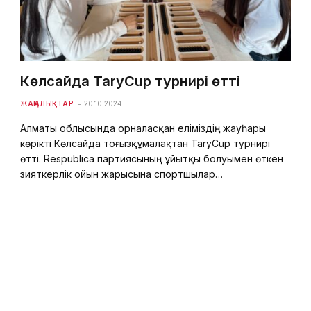
Көлсайда TaryCup турнирі өтті
ЖАҢАЛЫҚТАР
20.10.2024
Алматы облысында орналасқан еліміздің жауһары
көрікті Көлсайда тоғызқұмалақтан TaryCup турнирі
өтті. Respublica партиясының ұйытқы болуымен өткен
зияткерлік ойын жарысына спортшылар…