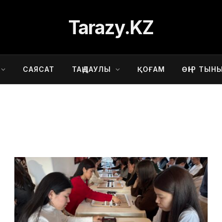
Tarazy.KZ
САЯСАТ
ТАҢДАУЛЫ
ҚОҒАМ
ӨҢІР ТЫН