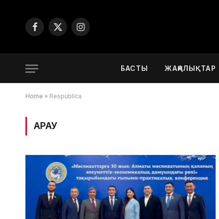
Facebook
X
Instagram
(Twitter)
БАСТЫ
ЖАҢАЛЫҚТАР
Home
»
Respublica
ҚАРАУ