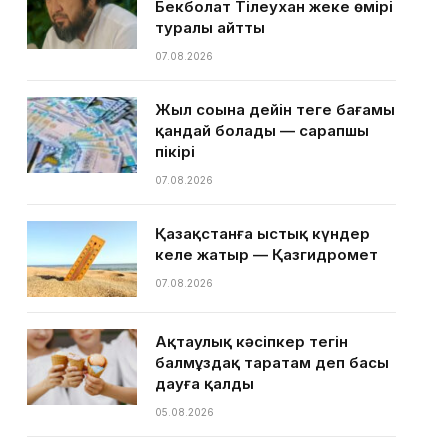
Бекболат Тілеухан жеке өмірі
туралы айтты
07.08.2026
Жыл соңына дейін теңге бағамы
қандай болады — сарапшы
пікірі
07.08.2026
Қазақстанға ыстық күндер
келе жатыр — Қазгидромет
07.08.2026
Ақтаулық кәсіпкер тегін
балмұздақ таратам деп басы
дауға қалды
05.08.2026