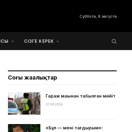
Суббота, 8 августа
ЫСЫ
СІЗГЕ КЕРЕК
Соңғы жаңалықтар
Гараж маңынан табылған мәйіт
07.08.2026
«Бұл — менің тағдырым»: