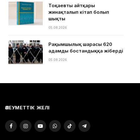
Тоқаевтың айтқары
жинақталып кітап болып
шықты
05.08.2026
Рақымшылық шарасы 620
адамды бостандыққа жіберді
05.08.2026
ӘЛЕУМЕТТІК ЖЕЛІ
Facebook
Instagram
YouTube
WhatsApp
TikTok
Telegram