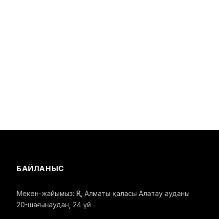
БАЙЛАНЫС
Мекен-жайымыз: ҚР, Алматы қаласы Алатау ауданы
20-шағынаудан, 24 үй