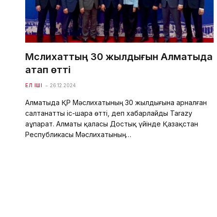
Мәслихаттың 30 жылдығын Алматыда
атап өтті
ЕЛ ІШІ
26.12.2024
Алматыда ҚР Мәслихатының 30 жылдығына арналған
салтанатты іс-шара өтті, деп хабарлайды Tarazy
аұпарат. Алматы қаласы Достық үйінде Қазақстан
Республикасы Мәслихатының…