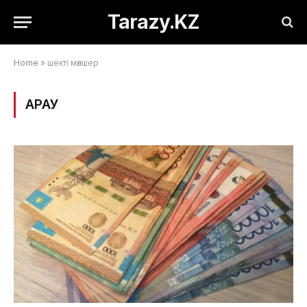
Tarazy.KZ
Home
»
шекті мөлшер
ҚАРАУ