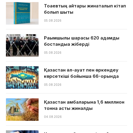
Тоқаевтың айтқары жинақталып кітап
болып шықты
05.08.2026
Рақымшылық шарасы 620 адамды
бостандыққа жіберді
05.08.2026
Қазақстан әл-ауқат пен өркендеу
көрсеткіші бойынша 66-орында
05.08.2026
Қазақстан қамбаларына 1,6 миллион
тонна астық жиналды
04.08.2026