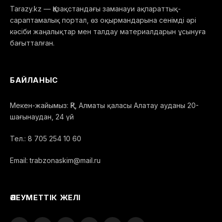
Tarazy.kz — Қазақстандағы заманауи ақпараттық-
сараптамалық портал, өз оқырмандарына сенімді әрі
кәсіби жаңалықтар мен талдау материалдарын ұсынуға
бағытталған.
БАЙЛАНЫС
Мекен-жайымыз: ҚР, Алматы қаласы Алатау ауданы 20-
шағынаудан, 24 үй
Тел.: 8 705 254 10 60
Email: trabzonaskim@mail.ru
ӘЛЕУМЕТТІК ЖЕЛІ