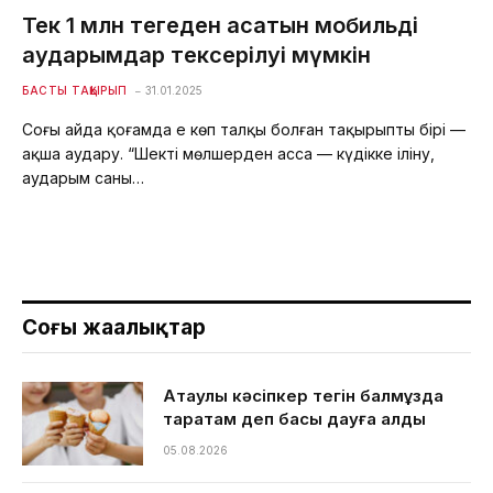
Тек 1 млн теңгеден асатын мобильді
аударымдар тексерілуі мүмкін
БАСТЫ ТАҚЫРЫП
31.01.2025
Соңғы айда қоғамда ең көп талқы болған тақырыптың бірі —
ақша аудару. “Шекті мөлшерден асса — күдікке іліну,
аударым саны…
Соңғы жаңалықтар
Ақтаулық кәсіпкер тегін балмұздақ
таратам деп басы дауға қалды
05.08.2026