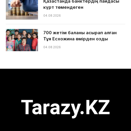
Қазақстанда банктердің пайдасы
күрт төмендеген
04.08.2026
700 жетім баланы асырап алған
Тұяқ Есхожина өмірден озды
04.08.2026