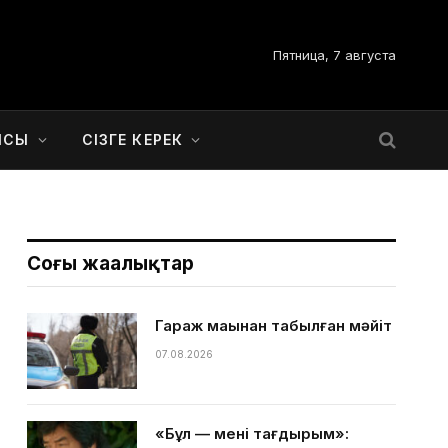
Пятница, 7 августа
ЫСЫ
СІЗГЕ КЕРЕК
Соңғы жаңалықтар
Гараж маңынан табылған мәйіт
07.08.2026
«Бұл — менің тағдырым»: