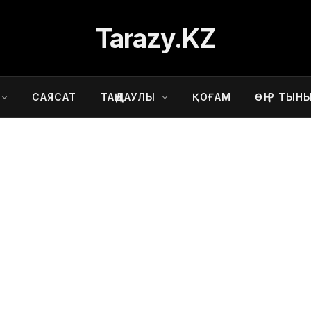
Tarazy.KZ
САЯСАТ
ТАҢДАУЛЫ
ҚОҒАМ
ӨҢІР ТЫН