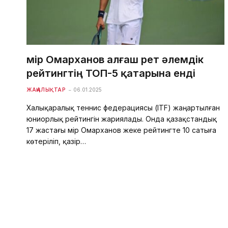
Әмір Омарханов алғаш рет әлемдік
рейтингтің ТОП-5 қатарына енді
ЖАҢАЛЫҚТАР
06.01.2025
Халықаралық теннис федерациясы (ITF) жаңартылған
юниорлық рейтингін жариялады. Онда қазақстандық
17 жастағы Әмір Омарханов жеке рейтингте 10 сатыға
көтеріліп, қазір…