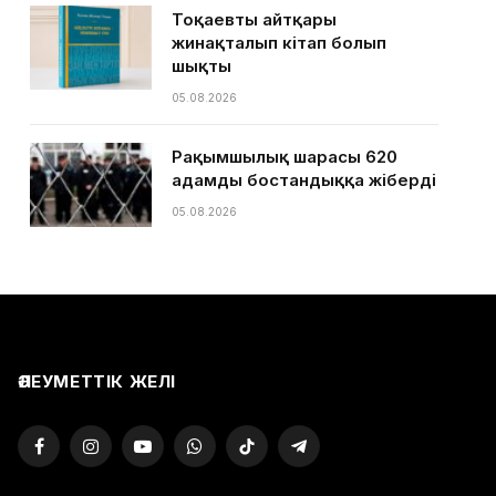
Тоқаевтың айтқары
жинақталып кітап болып
шықты
05.08.2026
Рақымшылық шарасы 620
адамды бостандыққа жіберді
05.08.2026
ӘЛЕУМЕТТІК ЖЕЛІ
Facebook
Instagram
YouTube
WhatsApp
TikTok
Telegram