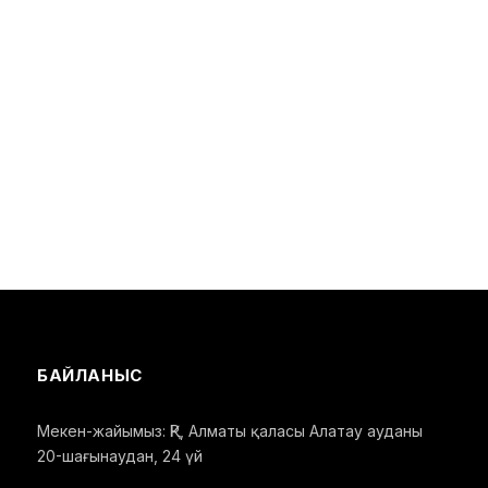
БАЙЛАНЫС
Мекен-жайымыз: ҚР, Алматы қаласы Алатау ауданы
20-шағынаудан, 24 үй