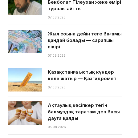
Бекболат Тілеухан жеке өмірі
туралы айтты
07.08.2026
Жыл соңына дейін теңге бағамы
қандай болады — сарапшы
пікірі
07.08.2026
Қазақстанға ыстық күндер
келе жатыр — Қазгидромет
07.08.2026
Ақтаулық кәсіпкер тегін
балмұздақ таратам деп басы
дауға қалды
05.08.2026