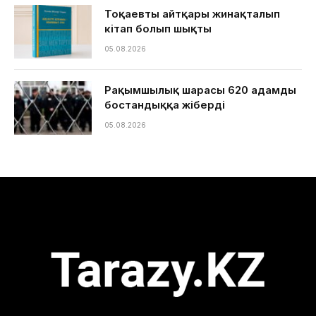
Тоқаевтың айтқары жинақталып
кітап болып шықты
05.08.2026
Рақымшылық шарасы 620 адамды
бостандыққа жіберді
05.08.2026