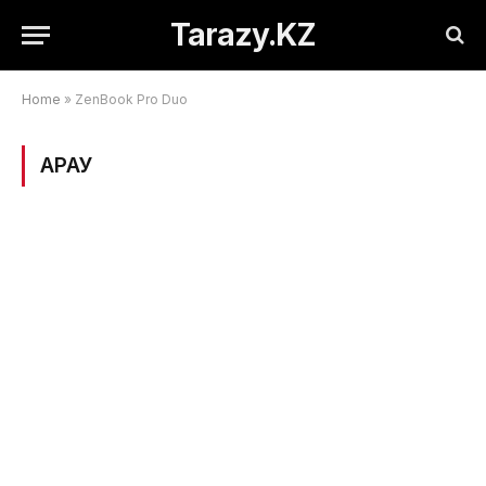
Tarazy.KZ
Home
»
ZenBook Pro Duo
ҚАРАУ