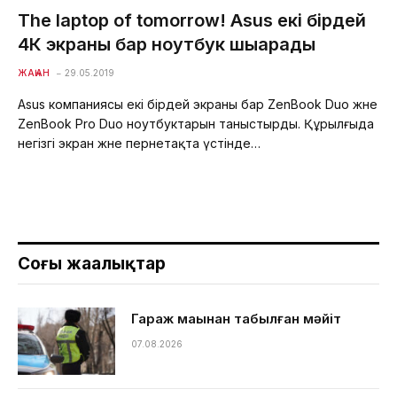
The laptop of tomorrow! Asus екі бірдей
4К экраны бар ноутбук шығарады
ЖАҺАН
29.05.2019
Asus компаниясы екі бірдей экраны бар ZenBook Duo және
ZenBook Pro Duo ноутбуктарын таныстырды. Құрылғыда
негізгі экран және пернетақта үстінде…
Соңғы жаңалықтар
Гараж маңынан табылған мәйіт
07.08.2026