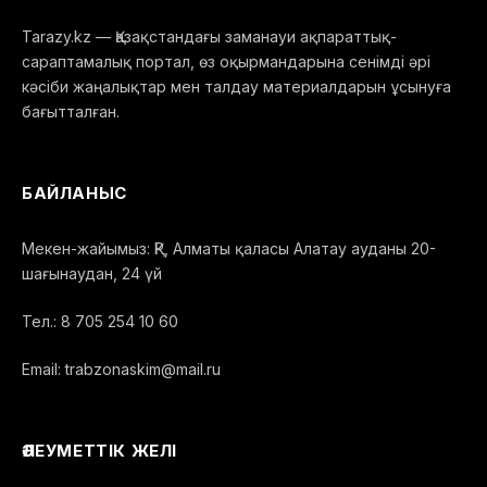
Tarazy.kz — Қазақстандағы заманауи ақпараттық-
сараптамалық портал, өз оқырмандарына сенімді әрі
кәсіби жаңалықтар мен талдау материалдарын ұсынуға
бағытталған.
БАЙЛАНЫС
Мекен-жайымыз: ҚР, Алматы қаласы Алатау ауданы 20-
шағынаудан, 24 үй
Тел.: 8 705 254 10 60
Email: trabzonaskim@mail.ru
ӘЛЕУМЕТТІК ЖЕЛІ