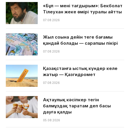
«Бұл — менің тағдырым»: Бекболат
Тілеухан жеке өмірі туралы айтты
07.08.2026
Жыл соңына дейін теңге бағамы
қандай болады — сарапшы пікірі
07.08.2026
Қазақстанға ыстық күндер келе
жатыр — Қазгидромет
07.08.2026
Ақтаулық кәсіпкер тегін
балмұздақ таратам деп басы
дауға қалды
05.08.2026